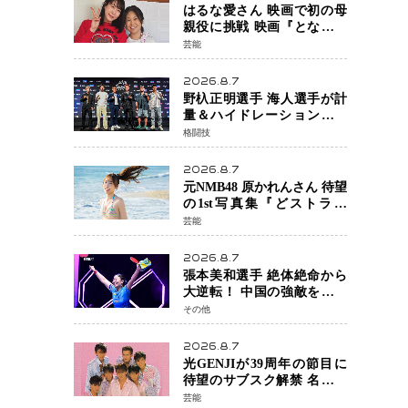
はるな愛さん 映画で初の母
親役に挑戦 映画『となりの
とらんす少女ちゃん』11月7
芸能
日公開 未来の自分との対話
を描く注目作
2026.8.7
野杁正明選手 海人選手が計
量＆ハイドレーションテス
トをクリア「ONE
格闘技
SAMURAI 2」決戦へ万全の
準備整う
2026.8.7
元NMB48 原かれんさん 待望
の1st写真集『どストライ
ク』発売決定 バリで魅せる
芸能
25歳の新境地
2026.8.7
張本美和選手 絶体絶命から
大逆転！ 中国の強敵を撃破
しWTT横浜でベスト8進出
その他
2026.8.7
光GENJIが39周年の節目に
待望のサブスク解禁 名曲の
数々がデジタル配信へ 40周
芸能