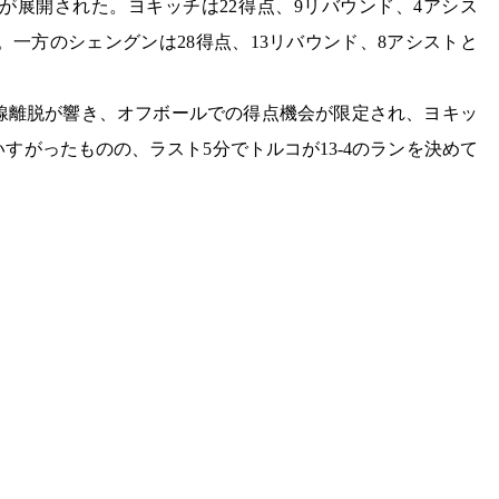
が展開された。ヨキッチは22得点、9リバウンド、4アシス
。一方のシェングンは28得点、13リバウンド、8アシストと
。
線離脱が響き、オフボールでの得点機会が限定され、ヨキッ
すがったものの、ラスト5分でトルコが13-4のランを決めて