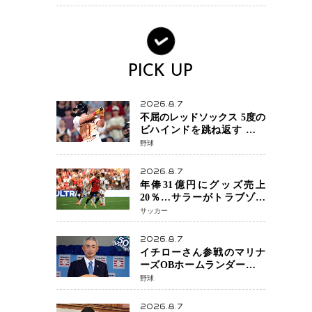
術を見せたい」
PICK UP
2026.8.7
不屈のレッドソックス 5度の
ビハインドを跳ね返す 延長
13回サヨナラ勝ち 吉田正尚
野球
選手も2安打1打点で貢献 4得
点以上は驚異の28連勝
2026.8.7
年俸31億円にグッズ売上
20％…サラーがトラブゾン
スポル加入 世界サッカーは
サッカー
「五大リーグ一強」から新
時代へ
2026.8.7
イチローさん参戦のマリナ
ーズOBホームランダービー
が無料生配信 北米ならで
野球
はの“魅せる興行”に世界が
注目
2026.8.7