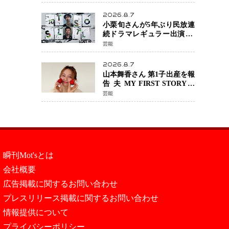
年へ向け1年間で全作品を順
次公開
2026.8.7
小栗旬さんが5年ぶり民放連
続ドラマレギュラー出演 横
浜流星さんと初共演
芸能
『LOST10』で異色バディ結
成
2026.8.7
山本舞香さん 第1子出産を報
告 夫 MY FIRST STORYの
Hiroさんとの新たな家族生
芸能
活「母子ともに健康」
瞬刊Mot'sとは
会社概要
広告掲載に関するお問い合わせ
プレスリリース掲載に関するお問い合わせ
情報提供について
プライバシーポリシー