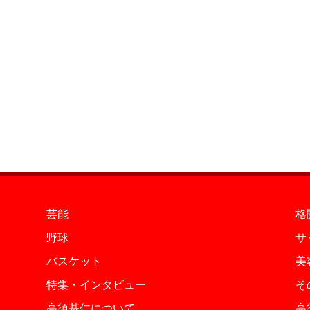
芸能
格
野球
サ
バスケット
美
特集・インタビュー
そ
高須基仁について
高