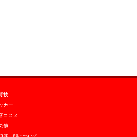
闘技
ッカー
容コスメ
の他
須基一朗について