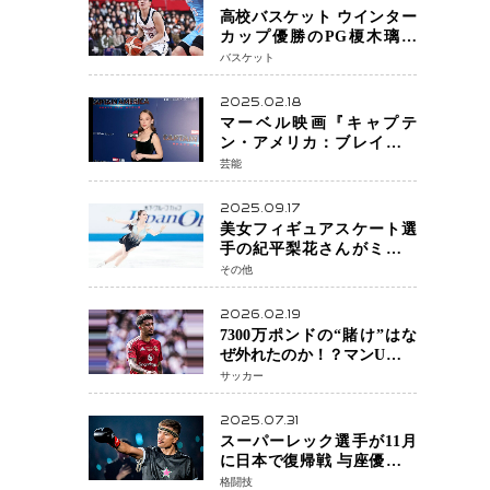
高校バスケット ウインター
カップ優勝のPG榎木璃旺
（えのき・りお）がプロの
バスケット
現場へ―。
2025.02.18
マーベル映画『キャプテ
ン・アメリカ：ブレイブ・
ニュー・ワールド』 新ブラ
芸能
ック・ウィドウ役のシラ・
ハースとは！？
2025.09.17
美女フィギュアスケート選
手の紀平梨花さんがミラノ
五輪出場断念 中部選手権欠
その他
場を発表「安全最優先の判
断」
2026.02.19
7300万ポンドの“賭け”はな
ぜ外れたのか！？マンU、サ
ンチョをフリー放出
サッカー
へ・・・補強戦略の転換点
に
2025.07.31
スーパーレック選手が11月
に日本で復帰戦 与座優貴選
手との激突に「すべての技
格闘技