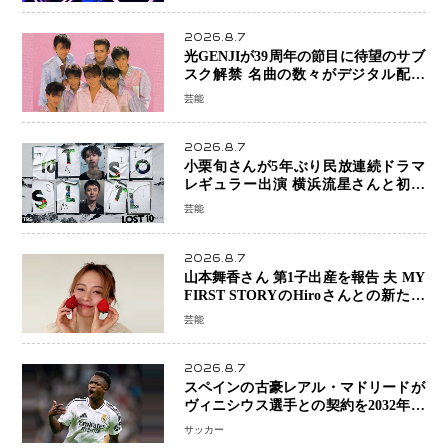
2026.8.7
光GENJIが39周年の節目に待望のサブ
スク解禁 名曲の数々がデジタル配信
へ 40周年へ向け1年間で全作品を順次
芸能
公開
2026.8.7
小栗旬さんが5年ぶり民放連続ドラマ
レギュラー出演 横浜流星さんと初共
演『LOST10』で異色バディ結成
芸能
2026.8.7
山本舞香さん 第1子出産を報告 夫 MY
FIRST STORYのHiroさんとの新たな
家族生活「母子ともに健康」
芸能
2026.8.7
スペインの古豪レアル・マドリードが
ヴィニシウス選手との契約を2032年ま
で延長 長期交渉が決着 年俸は約43億
サッカー
円と現地報道