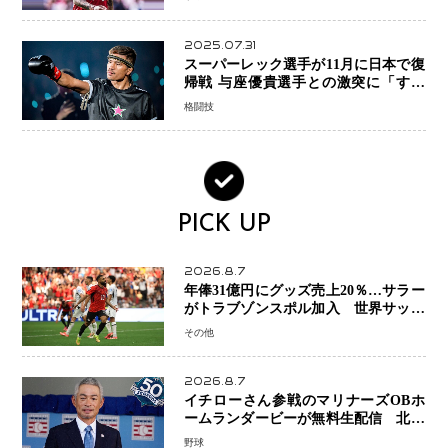
2025.07.31
スーパーレック選手が11月に日本で復
帰戦 与座優貴選手との激突に「すべ
ての技術を見せたい」
格闘技
PICK UP
2026.8.7
年俸31億円にグッズ売上20％…サラー
がトラブゾンスポル加入 世界サッカ
ーは「五大リーグ一強」から新時代へ
その他
2026.8.7
イチローさん参戦のマリナーズOBホ
ームランダービーが無料生配信 北米
ならではの“魅せる興行”に世界が注目
野球