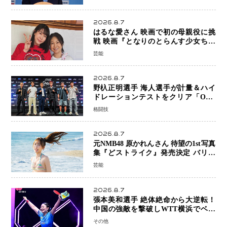
2026.8.7
はるな愛さん 映画で初の母親役に挑
戦 映画『となりのとらんす少女ちゃ
ん』11月7日公開 未来の自分との対話
芸能
を描く注目作
2026.8.7
野杁正明選手 海人選手が計量＆ハイ
ドレーションテストをクリア「ONE
SAMURAI 2」決戦へ万全の準備整う
格闘技
2026.8.7
元NMB48 原かれんさん 待望の1st写真
集『どストライク』発売決定 バリで
魅せる25歳の新境地
芸能
2026.8.7
張本美和選手 絶体絶命から大逆転！
中国の強敵を撃破しWTT横浜でベス
ト8進出
その他