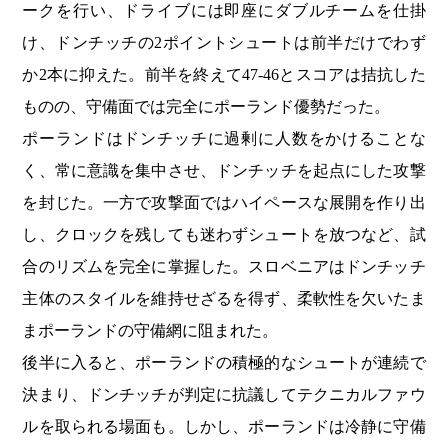
ークを行い、ドライブには即座にダブルチームを仕掛
け、ドンチッチの2ポイントシュートは前半だけでわず
か2本に抑えた。前半を終えて47-46とスコアは拮抗した
ものの、守備面では完全にポーランド優勢だった。
ポーランドはドンチッチに過剰に人数をかけることな
く、常に意識を集中させ、ドンチッチを起点にした攻撃
を封じた。一方で攻撃面ではハイペースな展開を作り出
し、クロックを残しても迷わずシュートを放つなど、試
合のリズムを完全に掌握した。スロベニアはドンチッチ
主体のスタイルを維持せざるを得ず、柔軟性を欠いたま
まポーランドの守備網に阻まれた。
後半に入ると、ポーランドの積極的なシュートが連続で
決まり、ドンチッチが判定に抗議してテクニカルファウ
ルを取られる場面も。しかし、ポーランドは冷静に守備