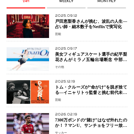
24H
WEEKLY
MONTHLY
2025.09.12
戸田恵梨香さんが挑む、波乱の人生―
占い師・細木数子をNetflixで実写化
芸能
2025.09.17
美女フィギュアスケート選手の紀平梨
花さんがミラノ五輪出場断念 中部選
手権欠場を発表「安全最優先の判断」
その他
2025.12.19
トム・クルーズが“命がけ”を脱ぎ捨て
る―イニャリトゥ監督と挑む前代未聞
の大惨事コメディ「DIGGER ディガ
芸能
ー」始動
2026.02.19
7300万ポンドの“賭け”はなぜ外れたの
か！？マンU、サンチョをフリー放出
へ・・・補強戦略の転換点に
サッカー