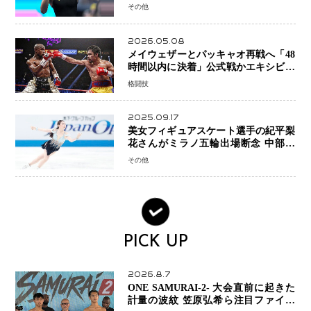
糧に、28年ロサンゼルス五輪へ再始動
その他
2026.05.08
メイウェザーとパッキャオ再戦へ「48
時間以内に決着」公式戦かエキシビシ
ョンか混迷続く
格闘技
2025.09.17
美女フィギュアスケート選手の紀平梨
花さんがミラノ五輪出場断念 中部選
手権欠場を発表「安全最優先の判断」
その他
PICK UP
2026.8.7
ONE SAMURAI-2- 大会直前に起きた
計量の波紋 笠原弘希ら注目ファイタ