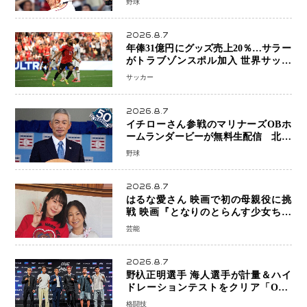
野球
得点以上は驚異の28連勝
2026.8.7
年俸31億円にグッズ売上20％…サラー
がトラブゾンスポル加入 世界サッカ
ーは「五大リーグ一強」から新時代へ
サッカー
2026.8.7
イチローさん参戦のマリナーズOBホ
ームランダービーが無料生配信 北米
ならではの“魅せる興行”に世界が注目
野球
2026.8.7
はるな愛さん 映画で初の母親役に挑
戦 映画『となりのとらんす少女ちゃ
ん』11月7日公開 未来の自分との対話
芸能
を描く注目作
2026.8.7
野杁正明選手 海人選手が計量＆ハイ
ドレーションテストをクリア「ONE
SAMURAI 2」決戦へ万全の準備整う
格闘技