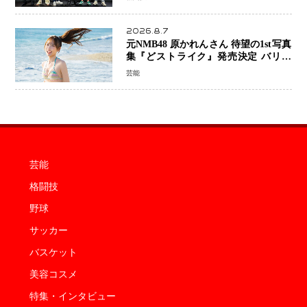
2026.8.7
元NMB48 原かれんさん 待望の1st写真
集『どストライク』発売決定 バリで
魅せる25歳の新境地
芸能
芸能
格闘技
野球
サッカー
バスケット
美容コスメ
特集・インタビュー