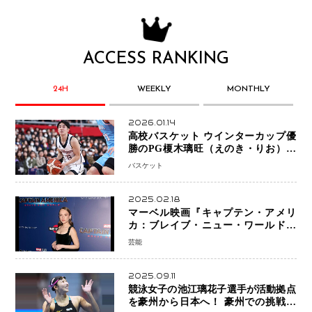
ACCESS RANKING
24H
WEEKLY
MONTHLY
2026.01.14
高校バスケット ウインターカップ優
勝のPG榎木璃旺（えのき・りお）が
プロの現場へ―。
バスケット
2025.02.18
マーベル映画『キャプテン・アメリ
カ：ブレイブ・ニュー・ワールド』
新ブラック・ウィドウ役のシラ・ハー
芸能
スとは！？
2025.09.11
競泳女子の池江璃花子選手が活動拠点
を豪州から日本へ！ 豪州での挑戦を