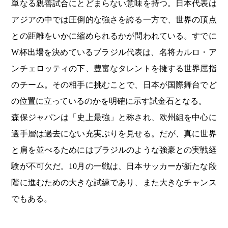
単なる親善試合にとどまらない意味を持つ。日本代表は
アジアの中では圧倒的な強さを誇る一方で、世界の頂点
との距離をいかに縮められるかが問われている。すでに
W杯出場を決めているブラジル代表は、名将カルロ・ア
ンチェロッティの下、豊富なタレントを擁する世界屈指
のチーム。その相手に挑むことで、日本が国際舞台でど
の位置に立っているのかを明確に示す試金石となる。
森保ジャパンは「史上最強」と称され、欧州組を中心に
選手層は過去にない充実ぶりを見せる。だが、真に世界
と肩を並べるためにはブラジルのような強豪との実戦経
験が不可欠だ。10月の一戦は、日本サッカーが新たな段
階に進むための大きな試練であり、また大きなチャンス
でもある。