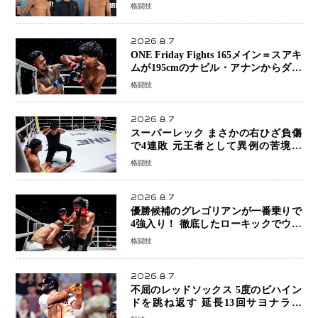
ーは契約体重で決戦へ、山本歩夢と平
格闘技
山諒選手戦は中止に
2026.8.7
ONE Friday Fights 165メイン＝スアキ
ムが195cmのナビル・アナンからダウ
ン奪取！猛反撃を耐え抜き判定勝利、
格闘技
8連勝を達成
2026.8.7
スーパーレック まさかの右ひざ負傷
で4連敗 元王者として異例の苦境…
「アクシデント」でも消えない危険信
格闘技
号
2026.8.7
優勝候補のグレゴリアンが一番乗りで
4強入り！ 徹底したローキックでウス
ビャンを攻略、判定勝利
格闘技
2026.8.7
不屈のレッドソックス 5度のビハイン
ドを跳ね返す 延長13回サヨナラ勝
ち 吉田正尚選手も2安打1打点で貢献 4