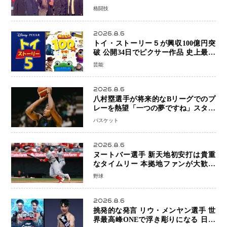
ウ・メンヤンとの因縁に決着へ 再起
格闘技
を懸けたONEフェザー級トーナメント
初戦
2026.8.6
トイ・ストーリー５が興収100億円突
破 公開34日でピクサー作品 史上最速
日本歴代シリーズ最高更新も目前
芸能
2026.8.6
八村塁選手が将来的なBリーグでのプ
レーを熱望「一つの夢ですね」スター
帰還がリーグ価値を押し上げる可能性
バスケット
2026.8.6
ヌートバー選手 新天地初安打は貴重
なタイムリー 本拠地ファンが大歓声
笑顔で歓喜
野球
2026.8.6
挑発的な発言 リウ・メンヤン選手 世
界最高峰ONEで浮き彫りになる 日本