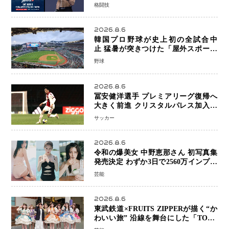
キックボクシングが直面する“技術
格闘技
戦”の現在地
2026.8.6
韓国プロ野球が史上初の全試合中
止 猛暑が突きつけた「屋外スポーツ
の限界」 日本発のドーム型施設時代
野球
へ
2026.8.6
冨安健洋選手 プレミアリーグ復帰へ
大きく前進 クリスタルパレス加入目
前 メディカルチェックも通過
サッカー
2026.8.6
令和の爆美女 中野恵那さん 初写真集
発売決定 わずか3日で2560万インプレ
ッションを記録した話題の美貌を凝縮
芸能
2026.8.6
東武鉄道×FRUITS ZIPPERが描く“か
わいい旅” 沿線を舞台にした「TOBU
KAWAII PROJECT」が開幕