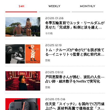
24H
WEEKLY
MONTHLY
2026.01.28
冬季五輪直前でユッタ・リールダムが
見せた「完成形」転倒と涙を越えて─
ミラノで金を狙うオランダ女王の現在
その他
地
2025.12.19
トム・クルーズが“命がけ”を脱ぎ捨て
る―イニャリトゥ監督と挑む前代未聞
の大惨事コメディ「DIGGER ディガ
芸能
ー」始動
2025.09.12
戸田恵梨香さんが挑む、波乱の人生―
占い師・細木数子をNetflixで実写化
芸能
2026.05.08
任天堂「スイッチ2」を国内で1万円値
上げへ 原材料高騰で価格改定「スイ