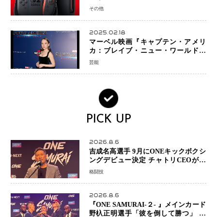
ッチオンライン」も引き上げ
その他
2025.02.18
マーベル映画『キャプテン・アメリ
カ：ブレイブ・ニュー・ワールド』
新ブラック・ウィドウ役のシラ・ハー
芸能
スとは！？
PICK UP
2026.8.6
吉成名高選手 9月にONEキックボクシ
ングデビュー決定 チャトリCEOがサ
プライズ発表 2カ月連続参戦へ
格闘技
2026.8.6
『ONE SAMURAI-２- 』メインカード
野杁正明選手「彼を倒して勝つ」 リ