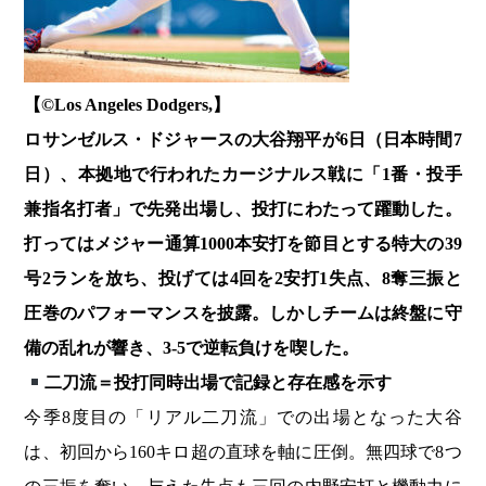
【©️Los Angeles Dodgers,】
ロサンゼルス・ドジャースの大谷翔平が6日（日本時間7
日）、本拠地で行われたカージナルス戦に「1番・投手
兼指名打者」で先発出場し、投打にわたって躍動した。
打ってはメジャー通算1000本安打を節目とする特大の39
号2ランを放ち、投げては4回を2安打1失点、8奪三振と
圧巻のパフォーマンスを披露。しかしチームは終盤に守
備の乱れが響き、3-5で逆転負けを喫した。
二刀流＝投打同時出場で記録と存在感を示す
今季8度目の「リアル二刀流」での出場となった大谷
は、初回から160キロ超の直球を軸に圧倒。無四球で8つ