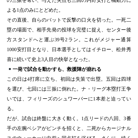
の三振を奪い、与えた失点も三回の内野安打と機動力に
よる1点のみにとどめた。
その直後、自らのバットで反撃の口火を切った。一死二
塁の場面で、相手先発の投球を完璧に捉え、センター後
方スタンドへと運ぶ39号2ラン。これがメジャー通算
1000安打目となり、日本選手としてはイチロー、松井秀
喜に続いて史上3人目の快挙となった。
一発で試合を動かすも、救援陣が崩れる
この日は4打席に立ち、初回は失策で出塁。五回は四球
を選び、七回には三振に倒れた。ナ・リーグ本塁打王争
いでは、フィリーズのシュワーバーに1本差と迫ってい
る。
だが、試合は終盤に大きく動く。1点リードの八回、3番
手の左腕ベシアがピンチを招くと、二死からカージナル