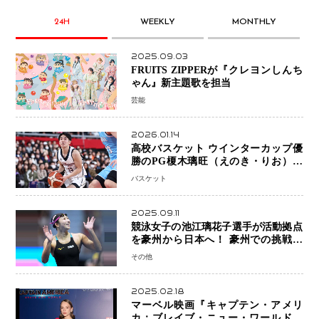
24H
WEEKLY
MONTHLY
2025.09.03
FRUITS ZIPPERが『クレヨンしんち
ゃん』新主題歌を担当
芸能
2026.01.14
高校バスケット ウインターカップ優
勝のPG榎木璃旺（えのき・りお）が
プロの現場へ―。
バスケット
2025.09.11
競泳女子の池江璃花子選手が活動拠点
を豪州から日本へ！ 豪州での挑戦を
糧に、28年ロサンゼルス五輪へ再始動
その他
2025.02.18
マーベル映画『キャプテン・アメリ
カ：ブレイブ・ニュー・ワールド』