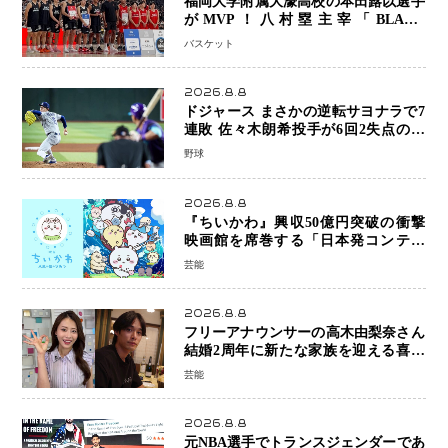
福岡大学附属大濠高校の本田蕗以選手
がMVP！八村塁主宰「BLACK
SAMURAI SUMMIT 2026」で存在
バスケット
感 NBAへの夢へ大きな一歩「自信に
なった」
2026.8.8
ドジャース まさかの逆転サヨナラで7
連敗 佐々木朗希投手が6回2失点の力
投も勝利届かず、大谷翔平は好機で悔
野球
しい併殺打
2026.8.8
『ちいかわ』興収50億円突破の衝撃
映画館を席巻する「日本発コンテン
ツ」の強さ スパイダーマン、モアナ
芸能
ら世界級作品と並ぶ存在感
2026.8.8
フリーアナウンサーの高木由梨奈さん
結婚2周年に新たな家族を迎える喜び
を報告 夫・岸田タツヤさんと連名
芸能
「夫婦ともに幸せに感じています」
2026.8.8
元NBA選手でトランスジェンダーであ