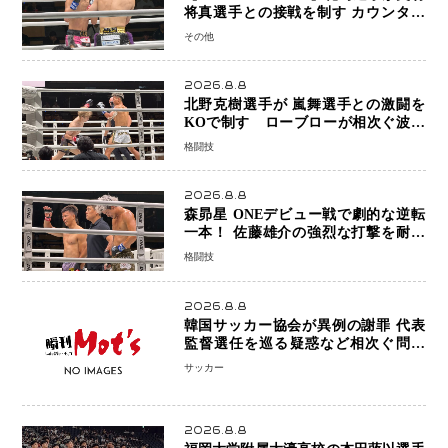
将真選手との接戦を制す カウンター
と正確な打撃で判定勝利
その他
2026.8.8
北野克樹選手が 嵐舞選手との激闘を
KOで制す ローブローが相次ぐ波乱
の展開…涙の勝利「生まれてくる娘の
格闘技
ために750万円を使いたい」
2026.8.8
森昴星 ONEデビュー戦で劇的な逆転
一本！ 佐藤雄介の強烈な打撃を耐え
抜き、リアネイキッドチョークで勝利
格闘技
2026.8.8
韓国サッカー協会が異例の謝罪 代表
監督選任を巡る疑惑など相次ぐ問題
「組織の刷新」誓う
サッカー
2026.8.8