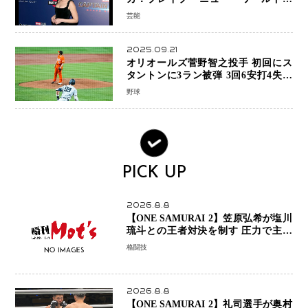
新ブラック・ウィドウ役のシラ・ハー
芸能
スとは！？
2025.09.21
オリオールズ菅野智之投手 初回にス
タントンに3ラン被弾 3回6安打4失点
で降板
野球
PICK UP
2026.8.8
【ONE SAMURAI 2】笠原弘希が塩川
琉斗との王者対決を制す 圧力で主導
権を握り判定勝利
格闘技
2026.8.8
【ONE SAMURAI 2】礼司選手が奥村