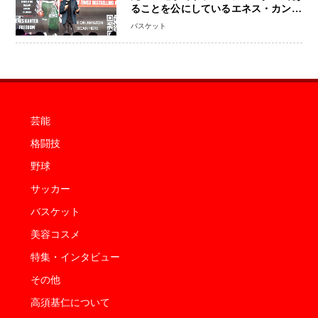
ることを公にしているエネス・カンタ
ーがWNBAドラフト参戦を表明「参加
バスケット
資格を満たしている」異例の挑戦、そ
の背景に女子スポーツを巡る議論
芸能
格闘技
野球
サッカー
バスケット
美容コスメ
特集・インタビュー
その他
高須基仁について