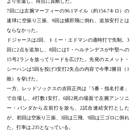
より生還し、得点に貢献した。
7回には左腕マーフィーの96.1マイル（約154.7キロ）の
速球に空振り三振、9回は捕邪飛に倒れ、追加安打とは
ならなかった。
ドジャースは2回、トミー・エドマンの適時打で先制。3
回に2点を追加し、8回にはT・ヘルナンデスが中堅への
15号2ランを放ってリードを広げた。先発のエメット・
シーハンは5回を投げ3安打2失点の内容で今季2勝目（1
敗）を挙げた。
一方、レッドソックスの吉田正尚は「5番・指名打者」
で出場し、4打数1安打。6回2死の場面で左腕アンソニ
ー・バンダから左前打を放ち、2試合連続安打とした
が、初回は空振り三振、3回は三飛、9回は三ゴロに倒れ
た。打率は.235となっている。