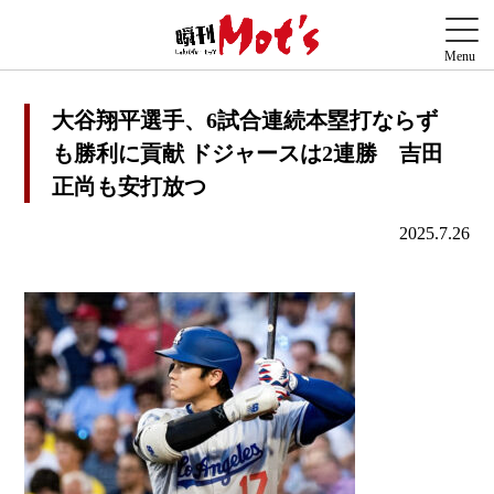
大谷翔平選手、6試合連続本塁打ならず
も勝利に貢献 ドジャースは2連勝 吉田
正尚も安打放つ
2025.7.26