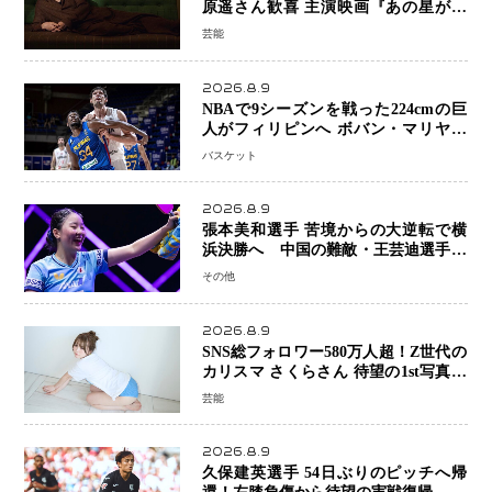
原遥さん歓喜 主演映画『あの星が降
る丘で、君とまた出会いたい。』舞台
芸能
あいさつ
2026.8.9
NBAで9シーズンを戦った224cmの巨
人がフィリピンへ ボバン・マリヤノ
ビッチ ジョーンズカップで新たな挑
バスケット
戦
2026.8.9
張本美和選手 苦境からの大逆転で横
浜決勝へ 中国の難敵・王芸迪選手を
撃破「ここからまた行くぞ」兄・智和
その他
選手との兄妹Vにも期待
2026.8.9
SNS総フォロワー580万人超！Z世代の
カリスマ さくらさん 待望の1st写真集
が11月5日発売決定 沖縄で“今しか残
芸能
せない姿”を撮影
2026.8.9
久保建英選手 54日ぶりのピッチへ帰