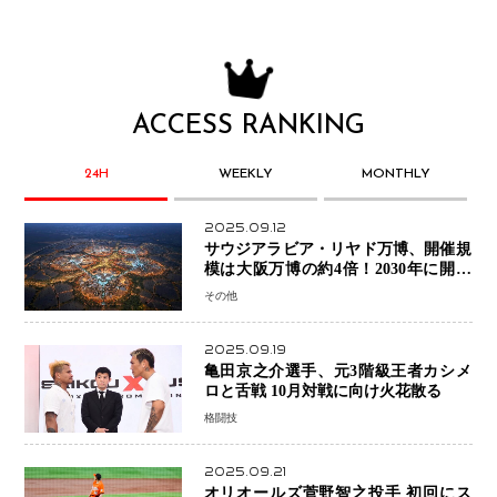
ACCESS RANKING
24H
WEEKLY
MONTHLY
2025.09.12
サウジアラビア・リヤド万博、開催規
模は大阪万博の約4倍！2030年に開幕
予定
その他
2025.09.19
亀田京之介選手、元3階級王者カシメ
ロと舌戦 10月対戦に向け火花散る
格闘技
2025.09.21
オリオールズ菅野智之投手 初回にス