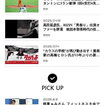
タントンに3ラン被弾 3回6安打4失点
で降板
野球
2025.04.19
高田延彦氏、RIZIN「男祭り」出演オ
ファーを辞退 統括本部長時代の役目
「すでに終えています」と明言
格闘技
2026.01.14
“カラスの学校”が再び動き出す！漫画
家の高橋ヒロシ氏が13年ぶりの新章
『ダストランド』始動
芸能
PICK UP
2026.8.9
時東ぁみさん フィットネス大会で