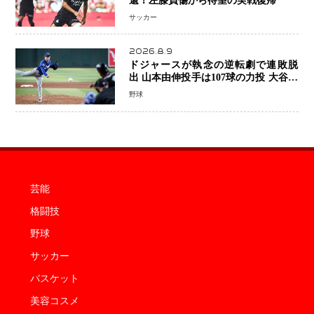
還！左膝負傷から待望の実戦復帰
サッカー
2026.8.9
ドジャースが執念の逆転劇で連敗脱
出 山本由伸投手は107球の力投 大谷翔
平選手が延長10回に勝利を呼び込む一
野球
打！
芸能
格闘技
野球
サッカー
バスケット
美容コスメ