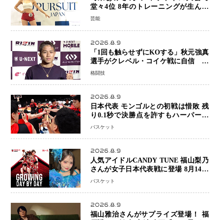
堂々4位 8年のトレーニングが生んだ
健康美「4位になってホッとしていま
芸能
す」
2026.8.9
「1回も触らせずにKOする」秋元強真
選手がクレベル・コイケ戦に自信 青
木真也と2カ月の寝技対策「引き込ま
格闘技
れても大丈夫」
2026.8.9
日本代表 モンゴルとの初戦は惜敗 残
り0.1秒で決勝点を許すもハーパージ
ュニア15得点 カーク18得点と存在感
バスケット
2026.8.9
人気アイドルCANDY TUNE 福山梨乃
さんが女子日本代表戦に登場 8月14日
「三井不動産カップ」でスペシャルゲ
バスケット
スト 大のバスケ好きとして魅力を発
信
2026.8.9
福山雅治さんがサプライズ登場！ 福