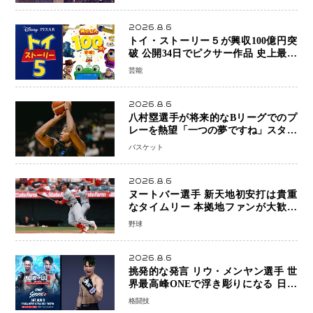
を懸けたONEフェザー級トーナメント
初戦
2026.8.6
トイ・ストーリー５が興収100億円突
破 公開34日でピクサー作品 史上最速
日本歴代シリーズ最高更新も目前
芸能
2026.8.6
八村塁選手が将来的なBリーグでのプ
レーを熱望「一つの夢ですね」スター
帰還がリーグ価値を押し上げる可能性
バスケット
2026.8.6
ヌートバー選手 新天地初安打は貴重
なタイムリー 本拠地ファンが大歓声
笑顔で歓喜
野球
2026.8.6
挑発的な発言 リウ・メンヤン選手 世
界最高峰ONEで浮き彫りになる 日本
キックボクシングが直面する“技術
格闘技
戦”の現在地