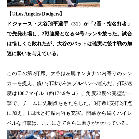
【©️Los Angeles Dodgers】
ドジャース・大谷翔平選手（31）が「2番・指名打者」
で先発出場し、2戦連発となる34号2ランを放った。試合
は惜しくも敗れたが、大谷のバットは確実に後半戦の加
速に勢いを与えている。
この日の第2打席、大谷は左腕キンタナの内寄りのシン
カーを捉え、鋭い打球で左翼ブルペンへ運んだ。打球速
度は108.7マイル（約174.9キロ）、角度22度の完璧な一
撃で、チームに先制点をもたらした。3打数1安打2打点
に加え、1四球と打席内容も充実。開幕から続くハイレ
ベルな打撃は、ここにきてさらに磨きがかかっている。