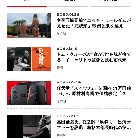
2026.01.28
冬季五輪直前でユッタ・リールダムが
見せた「完成形」転倒と涙を越えて─
ミラノで金を狙うオランダ女王の現在
その他
地
2025.12.19
トム・クルーズが“命がけ”を脱ぎ捨て
る―イニャリトゥ監督と挑む前代未聞
の大惨事コメディ「DIGGER ディガ
芸能
ー」始動
2026.05.08
任天堂「スイッチ2」を国内で1万円値
上げへ 原材料高騰で価格改定「スイ
ッチオンライン」も引き上げ
その他
2025.04.19
高田延彦氏、RIZIN「男祭り」出演オ
ファーを辞退 統括本部長時代の役目
「すでに終えています」と明言
格闘技