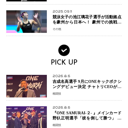
2025.09.11
競泳女子の池江璃花子選手が活動拠点
を豪州から日本へ！ 豪州での挑戦を
糧に、28年ロサンゼルス五輪へ再始動
その他
PICK UP
2026.8.6
吉成名高選手 9月にONEキックボクシ
ングデビュー決定 チャトリCEOがサ
プライズ発表 2カ月連続参戦へ
格闘技
2026.8.6
『ONE SAMURAI-２- 』メインカード
野杁正明選手「彼を倒して勝つ」 リ
ウ・メンヤンとの因縁に決着へ 再起
格闘技