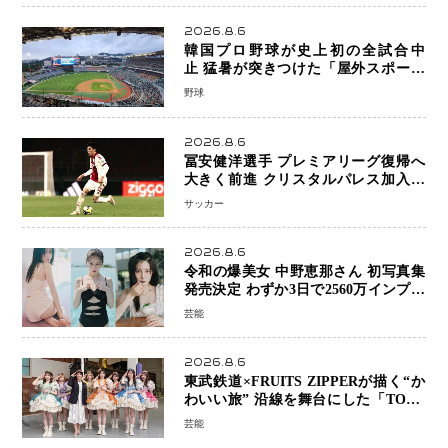
2026.8.6
韓国プロ野球が史上初の全試合中
止 猛暑が突きつけた「屋外スポーツ
の限界」 日本発のドーム型施設時代
野球
へ
2026.8.6
冨安健洋選手 プレミアリーグ復帰へ
大きく前進 クリスタルパレス加入目
前 メディカルチェックも通過
サッカー
2026.8.6
令和の爆美女 中野恵那さん 初写真集
発売決定 わずか3日で2560万インプレ
ッションを記録した話題の美貌を凝縮
芸能
2026.8.6
東武鉄道×FRUITS ZIPPERが描く“か
わいい旅” 沿線を舞台にした「TOBU
KAWAII PROJECT」が開幕
芸能