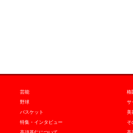
芸能
格
野球
サ
バスケット
美
特集・インタビュー
そ
高須基仁について
高