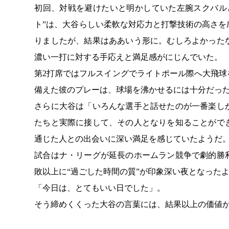
初回、対戦を避けたいと明かしていた左腕スクバル
ト”は、大谷らしい柔軟な対応力と打撃技術の高さ
りましたが、結果はああいう形に。むしろよかった
濃い一打に対する手応えと満足感がにじんでいた。
第2打席ではフルスイングでライトポール際へ大飛
備えた彼のプレーは、球場を沸かせるには十分だっ
さらに大谷は「いろんな選手と話せたのが一番楽し
たちと実際に接して、その人となりを知ることがで
通じた人との出会いに深い満足を感じていたようだ
試合はナ・リーグが延長のホームラン競争で劇的勝
敗以上に“過ごした時間の質”が印象深い夜となった
「今日は、とてもいい日でした」。
そう締めくくった大谷の言葉には、結果以上の価値