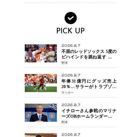
場を発表「安全最優先の判
断」
PICK UP
2026.8.7
不屈のレッドソックス 5度の
ビハインドを跳ね返す 延長
13回サヨナラ勝ち 吉田正尚
野球
選手も2安打1打点で貢献 4得
点以上は驚異の28連勝
2026.8.7
年俸31億円にグッズ売上
20％…サラーがトラブゾン
スポル加入 世界サッカーは
サッカー
「五大リーグ一強」から新
時代へ
2026.8.7
イチローさん参戦のマリナ
ーズOBホームランダービー
が無料生配信 北米ならで
野球
はの“魅せる興行”に世界が
注目
2026.8.7