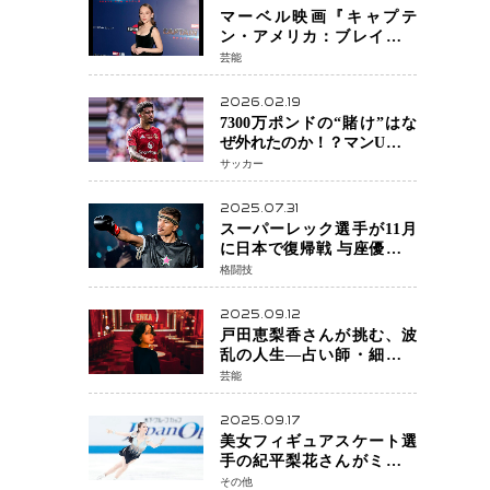
マーベル映画『キャプテ
ン・アメリカ：ブレイブ・
ニュー・ワールド』 新ブラ
芸能
ック・ウィドウ役のシラ・
ハースとは！？
2026.02.19
7300万ポンドの“賭け”はな
ぜ外れたのか！？マンU、サ
ンチョをフリー放出
サッカー
へ・・・補強戦略の転換点
に
2025.07.31
スーパーレック選手が11月
に日本で復帰戦 与座優貴選
手との激突に「すべての技
格闘技
術を見せたい」
2025.09.12
戸田恵梨香さんが挑む、波
乱の人生―占い師・細木数
子をNetflixで実写化
芸能
2025.09.17
美女フィギュアスケート選
手の紀平梨花さんがミラノ
五輪出場断念 中部選手権欠
その他