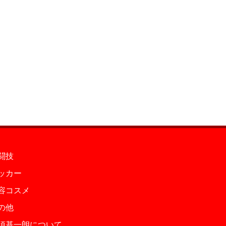
闘技
ッカー
容コスメ
の他
須基一朗について