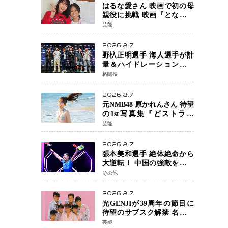
はるな愛さん 映画で初の母
親役に挑戦 映画『となりの
とらんす少女ちゃん』11月7
芸能
日公開 未来の自分との対話
を描く注目作
2026.8.7
野杁正明選手 海人選手が計
量＆ハイドレーションテス
トをクリア「ONE
格闘技
SAMURAI 2」決戦へ万全の
準備整う
2026.8.7
元NMB48 原かれんさん 待望
の1st写真集『どストライ
ク』発売決定 バリで魅せる
芸能
25歳の新境地
2026.8.7
張本美和選手 絶体絶命から
大逆転！ 中国の強敵を撃破
しWTT横浜でベスト8進出
その他
2026.8.7
光GENJIが39周年の節目に
待望のサブスク解禁 名曲の
数々がデジタル配信へ 40周
芸能