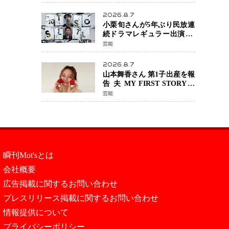
年へ向け1年間で全作品を順
次公開
2026.8.7
小栗旬さんが5年ぶり民放連
続ドラマレギュラー出演 横
浜流星さんと初共演
芸能
『LOST10』で異色バディ結
成
2026.8.7
山本舞香さん 第1子出産を報
告 夫 MY FIRST STORYの
Hiroさんとの新たな家族生
芸能
活「母子ともに健康」
瞬刊Mot'sとは
会社概要
広告掲載に関するお問い合わせ
プレスリリース掲載に関するお問い合わせ
情報提供について
プライバシーポリシー