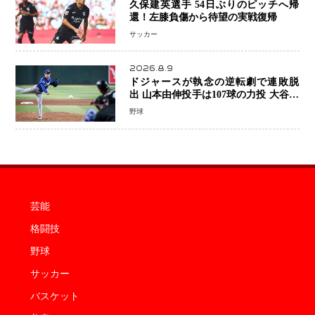
久保建英選手 54日ぶりのピッチへ帰
還！左膝負傷から待望の実戦復帰
サッカー
2026.8.9
ドジャースが執念の逆転劇で連敗脱
出 山本由伸投手は107球の力投 大谷翔
平選手が延長10回に勝利を呼び込む一
野球
打！
芸能
格闘技
野球
サッカー
バスケット