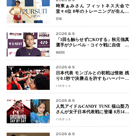
2026.8.9
時東ぁみさん フィットネス大会で
堂々4位 8年のトレーニングが生んだ
健康美「4位になってホッとしていま
芸能
す」
2026.8.9
「1回も触らせずにKOする」秋元強真
選手がクレベル・コイケ戦に自信 青
木真也と2カ月の寝技対策「引き込ま
格闘技
れても大丈夫」
2026.8.9
日本代表 モンゴルとの初戦は惜敗 残
り0.1秒で決勝点を許すもハーパージ
ュニア15得点 カーク18得点と存在感
バスケット
2026.8.9
人気アイドルCANDY TUNE 福山梨乃
さんが女子日本代表戦に登場 8月14日
「三井不動産カップ」でスペシャルゲ
バスケット
スト 大のバスケ好きとして魅力を発
信
2026.8.9