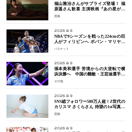
福山雅治さんがサプライズ登場！ 福
原遥さん歓喜 主演映画『あの星が降
る丘で、君とまた出会いたい。』舞台
芸能
あいさつ
2026.8.9
NBAで9シーズンを戦った224cmの巨
人がフィリピンへ ボバン・マリヤノ
ビッチ ジョーンズカップで新たな挑
バスケット
戦
2026.8.9
張本美和選手 苦境からの大逆転で横
浜決勝へ 中国の難敵・王芸迪選手を
撃破「ここからまた行くぞ」兄・智和
その他
選手との兄妹Vにも期待
2026.8.9
SNS総フォロワー580万人超！Z世代の
カリスマ さくらさん 待望の1st写真集
が11月5日発売決定 沖縄で“今しか残
芸能
せない姿”を撮影
2026.8.9