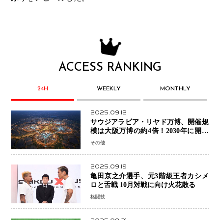
ACCESS RANKING
24H
WEEKLY
MONTHLY
2025.09.12
サウジアラビア・リヤド万博、開催規
模は大阪万博の約4倍！2030年に開幕
予定
その他
2025.09.19
亀田京之介選手、元3階級王者カシメ
ロと舌戦 10月対戦に向け火花散る
格闘技