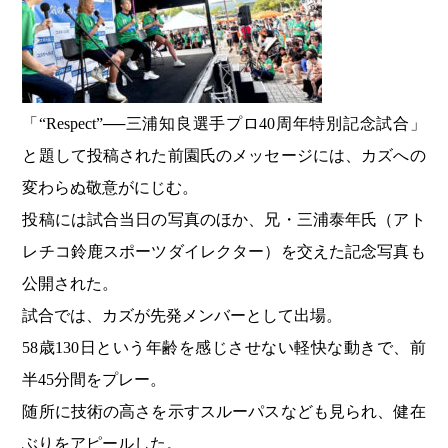
「“Respect”──三浦知良選手プロ40周年特別記念試合」
と題して投稿された前園氏のメッセージには、カズへの
変わらぬ敬意がにじむ。
投稿には試合当日の写真のほか、兄・三浦泰年氏（アト
レチコ鈴鹿スポーツダイレクター）を交えた記念写真も
公開された。
試合では、カズが先発メンバーとして出場。
58歳130日という年齢を感じさせない軽快な動きで、前
半45分間をプレー。
随所に技術の高さを示すスルーパスなども見られ、健在
ぶりをアピールした。