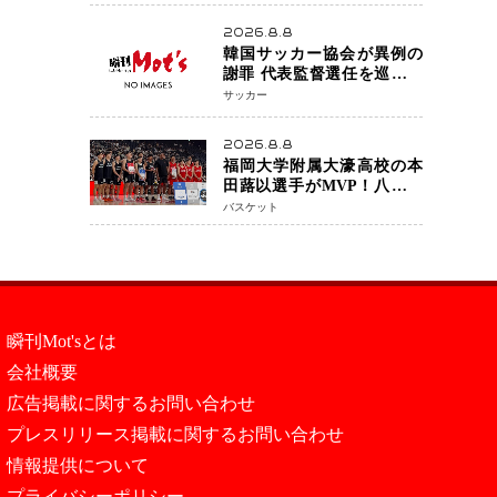
アネイキッドチョークで勝
利
2026.8.8
韓国サッカー協会が異例の
謝罪 代表監督選任を巡る疑
惑など相次ぐ問題「組織の
サッカー
刷新」誓う
2026.8.8
福岡大学附属大濠高校の本
田蕗以選手がMVP！八村塁
主宰「BLACK SAMURAI
バスケット
SUMMIT 2026」で存在感
NBAへの夢へ大きな一歩
「自信になった」
瞬刊Mot'sとは
会社概要
広告掲載に関するお問い合わせ
プレスリリース掲載に関するお問い合わせ
情報提供について
プライバシーポリシー