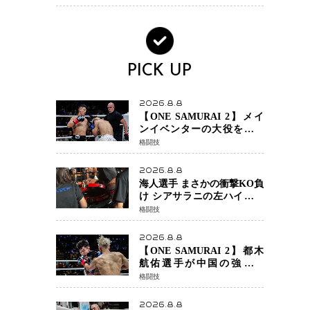
ック・ウィドウ役のシラ・
ハースとは！？
PICK UP
2026.8.8
【ONE SAMURAI 2】メイ
ンイベンターの大役をしっ
かりやってのけた野杁正明
格闘技
が衝撃のリベンジ！ リ
ウ・メンヤンを1R・2分59秒
2026.8.8
KO、左カウンターで完全決
海人選手 まさかの衝撃KO負
着
け シアサラニの左ハイが炸
裂 リベンジ戦は一瞬で決着
格闘技
2026.8.8
【ONE SAMURAI 2】都木
航佑選手が中国の強豪ル
オ・チャオ選手の猛攻を受
格闘技
けながらも的確な攻撃で応
戦 最後まで打ち合うも判
2026.8.8