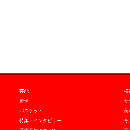
芸能
格
野球
サ
バスケット
美
特集・インタビュー
そ