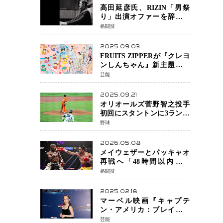
高田延彦氏、RIZIN「男祭
り」出演オファーを辞退
統括本部長時代の役目「す
格闘技
でに終えています」と明言
2025.09.03
FRUITS ZIPPERが『クレヨ
ンしんちゃん』新主題歌を
担当
芸能
2025.09.21
オリオールズ菅野智之投手
初回にスタントンに3ラン被
弾 3回6安打4失点で降板
野球
2026.05.08
メイウェザーとパッキャオ
再戦へ「48時間以内に決
着」公式戦かエキシビショ
格闘技
ンか混迷続く
2025.02.18
マーベル映画『キャプテ
ン・アメリカ：ブレイブ・
ニュー・ワールド』 新ブラ
芸能