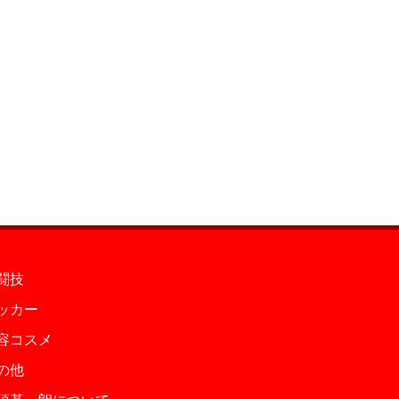
闘技
ッカー
容コスメ
の他