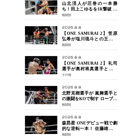
定でチャオに軍配
山北渓人が圧巻の一本勝
ち！田上こゆるを1R撃破 ケ
ルベロスチョークで存在感
格闘技
を示す
2026.8.8
【ONE SAMURAI 2】笠原
弘希が塩川琉斗との王者対
決を制す 圧力で主導権を握
格闘技
り判定勝利
2026.8.8
【ONE SAMURAI 2】礼司
選手が奥村将真選手との接
戦を制す カウンターと正確
その他
な打撃で判定勝利
2026.8.8
北野克樹選手が 嵐舞選手と
の激闘をKOで制す ローブロ
ーが相次ぐ波乱の展開…涙
格闘技
の勝利「生まれてくる娘の
ために750万円を使いたい」
2026.8.8
森昴星 ONEデビュー戦で劇
的な逆転一本！ 佐藤雄介の
強烈な打撃を耐え抜き、リ
格闘技