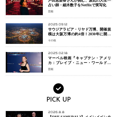
戸田恵梨香さんが挑む、波乱の人生―
占い師・細木数子をNetflixで実写化
芸能
2025.09.12
サウジアラビア・リヤド万博、開催規
模は大阪万博の約4倍！2030年に開幕
予定
その他
2025.02.18
マーベル映画『キャプテン・アメリ
カ：ブレイブ・ニュー・ワールド』
新ブラック・ウィドウ役のシラ・ハー
芸能
スとは！？
PICK UP
2026.8.8