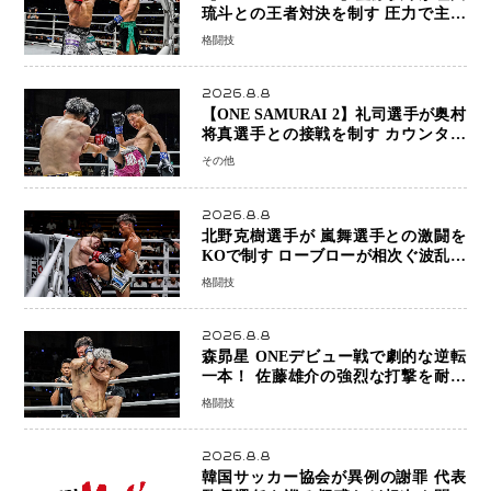
琉斗との王者対決を制す 圧力で主導
権を握り判定勝利
格闘技
2026.8.8
【ONE SAMURAI 2】礼司選手が奥村
将真選手との接戦を制す カウンター
と正確な打撃で判定勝利
その他
2026.8.8
北野克樹選手が 嵐舞選手との激闘を
KOで制す ローブローが相次ぐ波乱の
展開…涙の勝利「生まれてくる娘のた
格闘技
めに750万円を使いたい」
2026.8.8
森昴星 ONEデビュー戦で劇的な逆転
一本！ 佐藤雄介の強烈な打撃を耐え
抜き、リアネイキッドチョークで勝利
格闘技
2026.8.8
韓国サッカー協会が異例の謝罪 代表