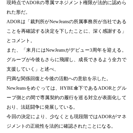
現時点でADORの専属マネジメント権限が法的に認めら
れた形だ。
ADORは「裁判所がNewJeansの所属事務所が当社である
ことを再確認する決定を下したことに、深く感謝する」
とコメント。
また、「来月にはNewJeansがデビュー3周年を迎える。
グループが今後もさらに飛躍し、成長できるよう全力で
支援していく」と述べ、
円満な関係回復と今後の活動への意欲を示した。
NewJeansをめぐっては、HYBE傘下であるADORとグル
ープ側との間で専属契約の履行を巡る対立が表面化して
おり、法廷闘争に発展している。
今回の決定により、少なくとも現段階ではADORがマネ
ジメントの正統性を法的に確認されたことになる。