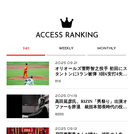
ACCESS RANKING
24H
WEEKLY
MONTHLY
2025.09.21
オリオールズ菅野智之投手 初回にス
タントンに3ラン被弾 3回6安打4失点
で降板
野球
2025.04.19
高田延彦氏、RIZIN「男祭り」出演オ
ファーを辞退 統括本部長時代の役目
「すでに終えています」と明言
格闘技
2025.09.12