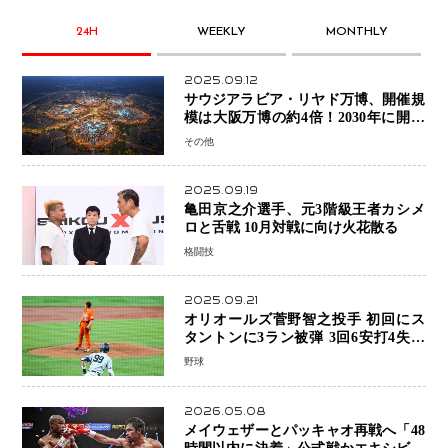
24H
WEEKLY
MONTHLY
2025.09.12
サウジアラビア・リヤド万博、開催規
模は大阪万博の約4倍！2030年に開幕
予定
その他
2025.09.19
亀田京之介選手、元3階級王者カシメ
ロと舌戦 10月対戦に向け火花散る
格闘技
2025.09.21
オリオールズ菅野智之投手 初回にス
タントンに3ラン被弾 3回6安打4失点
で降板
野球
2026.05.08
メイウェザーとパッキャオ再戦へ「48