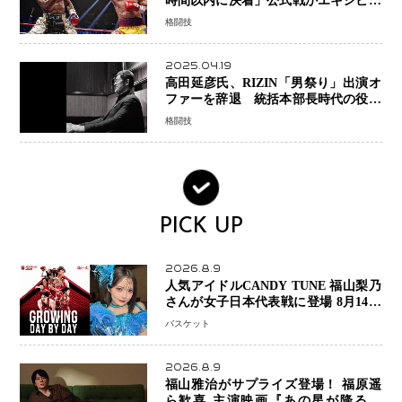
時間以内に決着」公式戦かエキシビシ
ョンか混迷続く
格闘技
2025.04.19
高田延彦氏、RIZIN「男祭り」出演オ
ファーを辞退 統括本部長時代の役目
「すでに終えています」と明言
格闘技
PICK UP
2026.8.9
人気アイドルCANDY TUNE 福山梨乃
さんが女子日本代表戦に登場 8月14日
「三井不動産カップ」でスペシャルゲ
バスケット
スト 大のバスケ好きとして魅力を発
信
2026.8.9
福山雅治がサプライズ登場！ 福原遥
ら歓喜 主演映画『あの星が降る丘