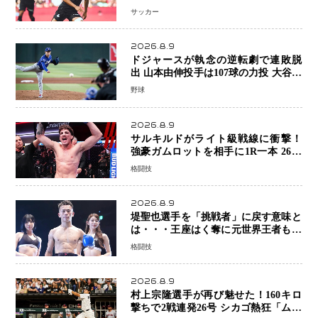
サッカー
2026.8.9
ドジャースが執念の逆転劇で連敗脱
出 山本由伸投手は107球の力投 大谷翔
平選手が延長10回に勝利を呼び込む一
野球
打！
2026.8.9
サルキルドがライト級戦線に衝撃！
強豪ガムロットを相手に1R一本 26歳
の豪州の新星が「トップ戦線」へ名乗
格闘技
り
2026.8.9
堤聖也選手を「挑戦者」に戻す意味と
は・・・王座はく奪に元世界王者も疑
問符 見たいのは井上拓真選手、那須
格闘技
川天心選手との交錯
2026.8.9
村上宗隆選手が再び魅せた！160キロ
撃ちで2戦連発26号 シカゴ熱狂「ムネ