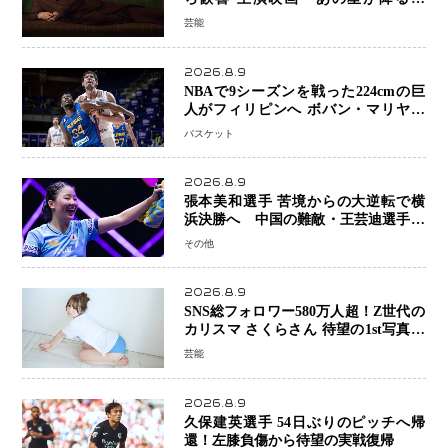
で、君とまた出会いたい。』舞台あい
芸能
さつで大歓声
2026.8.9
NBAで9シーズンを戦った224cmの巨
人がフィリピンへ ボバン・マリヤノ
ビッチ ジョーンズカップで新たな挑
バスケット
戦
2026.8.9
張本美和選手 苦境からの大逆転で横
浜決勝へ 中国の難敵・王芸迪選手を
撃破「ここからまた行くぞ」兄・智和
その他
選手との兄妹Vにも期待
2026.8.9
SNS総フォロワー580万人超！Z世代の
カリスマ さくらさん 待望の1st写真集
が11月5日発売決定 沖縄で“今しか残
芸能
せない姿”を撮影
2026.8.9
久保建英選手 54日ぶりのピッチへ帰
還！左膝負傷から待望の実戦復帰