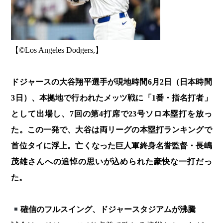
【©️Los Angeles Dodgers,】
ドジャースの大谷翔平選手が現地時間6月2日（日本時間
3日）、本拠地で行われたメッツ戦に「1番・指名打者」
として出場し、7回の第4打席で23号ソロ本塁打を放っ
た。この一発で、大谷は両リーグの本塁打ランキングで
首位タイに浮上。亡くなった巨人軍終身名誉監督・長嶋
茂雄さんへの追悼の思いが込められた豪快な一打だっ
た。
確信のフルスイング、ドジャースタジアムが沸騰