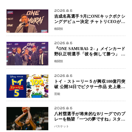
2026.8.6
吉成名高選手 9月にONEキックボクシ
ングデビュー決定 チャトリCEOがサ
プライズ発表 2カ月連続参戦へ
格闘技
2026.8.6
『ONE SAMURAI-２- 』メインカード
野杁正明選手「彼を倒して勝つ」 リ
ウ・メンヤンとの因縁に決着へ 再起
格闘技
を懸けたONEフェザー級トーナメント
初戦
2026.8.6
トイ・ストーリー５が興収100億円突
破 公開34日でピクサー作品 史上最速
日本歴代シリーズ最高更新も目前
芸能
2026.8.6
八村塁選手が将来的なBリーグでのプ
レーを熱望「一つの夢ですね」スター
帰還がリーグ価値を押し上げる可能性
バスケット