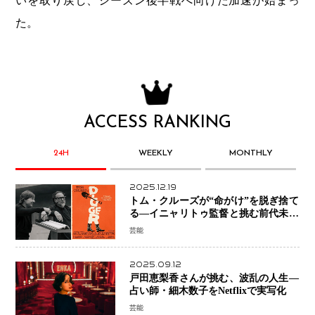
いを取り戻し、シーズン後半戦へ向けた加速が始まっ
た。
ACCESS RANKING
24H
WEEKLY
MONTHLY
2025.12.19
トム・クルーズが“命がけ”を脱ぎ捨て
る―イニャリトゥ監督と挑む前代未聞
の大惨事コメディ「DIGGER ディガ
芸能
ー」始動
2025.09.12
戸田恵梨香さんが挑む、波乱の人生―
占い師・細木数子をNetflixで実写化
芸能