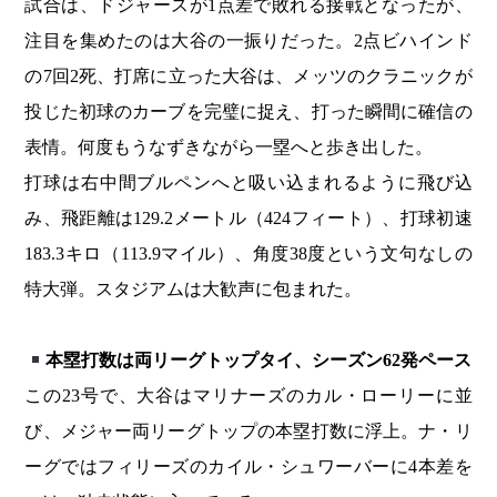
試合は、ドジャースが1点差で敗れる接戦となったが、
注目を集めたのは大谷の一振りだった。2点ビハインド
の7回2死、打席に立った大谷は、メッツのクラニックが
投じた初球のカーブを完璧に捉え、打った瞬間に確信の
表情。何度もうなずきながら一塁へと歩き出した。
打球は右中間ブルペンへと吸い込まれるように飛び込
み、飛距離は129.2メートル（424フィート）、打球初速
183.3キロ（113.9マイル）、角度38度という文句なしの
特大弾。スタジアムは大歓声に包まれた。
本塁打数は両リーグトップタイ、シーズン62発ペース
この23号で、大谷はマリナーズのカル・ローリーに並
び、メジャー両リーグトップの本塁打数に浮上。ナ・リ
ーグではフィリーズのカイル・シュワーバーに4本差を