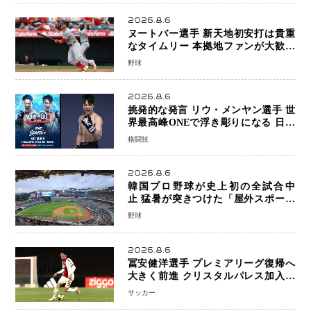
2026.8.6
ヌートバー選手 新天地初安打は貴重
なタイムリー 本拠地ファンが大歓声
笑顔で歓喜
野球
2026.8.6
挑発的な発言 リウ・メンヤン選手 世
界最高峰ONEで浮き彫りになる 日本
キックボクシングが直面する“技術
格闘技
戦”の現在地
2026.8.6
韓国プロ野球が史上初の全試合中
止 猛暑が突きつけた「屋外スポーツ
の限界」 日本発のドーム型施設時代
野球
へ
2026.8.6
冨安健洋選手 プレミアリーグ復帰へ
大きく前進 クリスタルパレス加入目
前 メディカルチェックも通過
サッカー