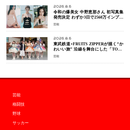
2026.8.6
令和の爆美女 中野恵那さん 初写真集
発売決定 わずか3日で2560万インプレ
ッションを記録した話題の美貌を凝縮
芸能
2026.8.6
東武鉄道×FRUITS ZIPPERが描く“か
わいい旅” 沿線を舞台にした「TOBU
KAWAII PROJECT」が開幕
芸能
芸能
格闘技
野球
サッカー