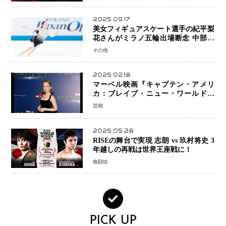
2025.09.17
美女フィギュアスケート選手の紀平梨
花さんがミラノ五輪出場断念 中部選
手権欠場を発表「安全最優先の判断」
その他
2025.02.18
マーベル映画『キャプテン・アメリ
カ：ブレイブ・ニュー・ワールド』
新ブラック・ウィドウ役のシラ・ハー
芸能
スとは！？
2025.05.28
RISEの舞台で実現 志朗 vs 玖村将史 3
年越しの再戦は世界王座戦に！
格闘技
PICK UP