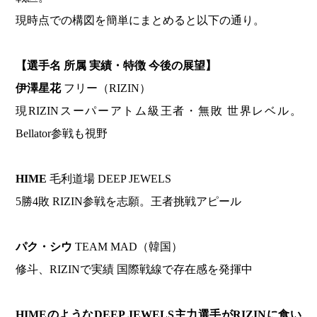
現時点での構図を簡単にまとめると以下の通り。
【選手名 所属 実績・特徴 今後の展望】
伊澤星花
フリー（RIZIN）
現RIZINスーパーアトム級王者・無敗 世界レベル。
Bellator参戦も視野
HIME
毛利道場 DEEP JEWELS
5勝4敗 RIZIN参戦を志願。王者挑戦アピール
パク・シウ
TEAM MAD（韓国）
修斗、RIZINで実績 国際戦線で存在感を発揮中
HIMEのようなDEEP JEWELS主力選手がRIZINに食い