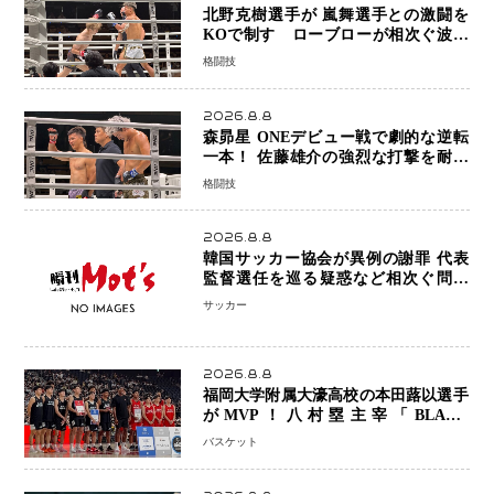
北野克樹選手が 嵐舞選手との激闘を
KOで制す ローブローが相次ぐ波乱
の展開…涙の勝利「生まれてくる娘の
格闘技
ために750万円を使いたい」
2026.8.8
森昴星 ONEデビュー戦で劇的な逆転
一本！ 佐藤雄介の強烈な打撃を耐え
抜き、リアネイキッドチョークで勝利
格闘技
2026.8.8
韓国サッカー協会が異例の謝罪 代表
監督選任を巡る疑惑など相次ぐ問題
「組織の刷新」誓う
サッカー
2026.8.8
福岡大学附属大濠高校の本田蕗以選手
がMVP！八村塁主宰「BLACK
SAMURAI SUMMIT 2026」で存在
バスケット
感 NBAへの夢へ大きな一歩「自信に
なった」