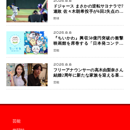
2026.8.8
ドジャース まさかの逆転サヨナラで7
連敗 佐々木朗希投手が6回2失点の力
投も勝利届かず、大谷翔平は好機で悔
野球
しい併殺打
2026.8.8
『ちいかわ』興収50億円突破の衝撃
映画館を席巻する「日本発コンテン
ツ」の強さ スパイダーマン、モアナ
芸能
ら世界級作品と並ぶ存在感
2026.8.8
フリーアナウンサーの高木由梨奈さん
結婚2周年に新たな家族を迎える喜び
を報告 夫・岸田タツヤさんと連名
芸能
「夫婦ともに幸せに感じています」
芸能