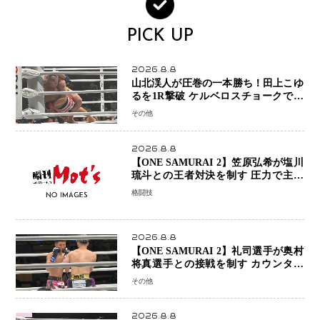
PICK UP
2026.8.8
山北渓人が圧巻の一本勝ち！田上こゆ
るを1R撃破 ケルベロスチョークで存
在感を示す
その他
2026.8.8
【ONE SAMURAI 2】笠原弘希が塩川
琉斗との王者対決を制す 圧力で主導
権を握り判定勝利
格闘技
2026.8.8
【ONE SAMURAI 2】礼司選手が奥村
将真選手との接戦を制す カウンター
と正確な打撃で判定勝利
その他
2026.8.8