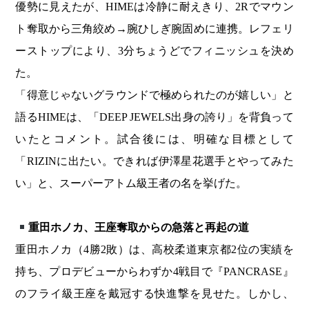
優勢に見えたが、HIMEは冷静に耐えきり、2Rでマウン
ト奪取から三角絞め→腕ひしぎ腕固めに連携。レフェリ
ーストップにより、3分ちょうどでフィニッシュを決め
た。
「得意じゃないグラウンドで極められたのが嬉しい」と
語るHIMEは、「DEEP JEWELS出身の誇り」を背負って
いたとコメント。試合後には、明確な目標として
「RIZINに出たい。できれば伊澤星花選手とやってみた
い」と、スーパーアトム級王者の名を挙げた。
重田ホノカ、王座奪取からの急落と再起の道
重田ホノカ（4勝2敗）は、高校柔道東京都2位の実績を
持ち、プロデビューからわずか4戦目で『PANCRASE』
のフライ級王座を戴冠する快進撃を見せた。しかし、