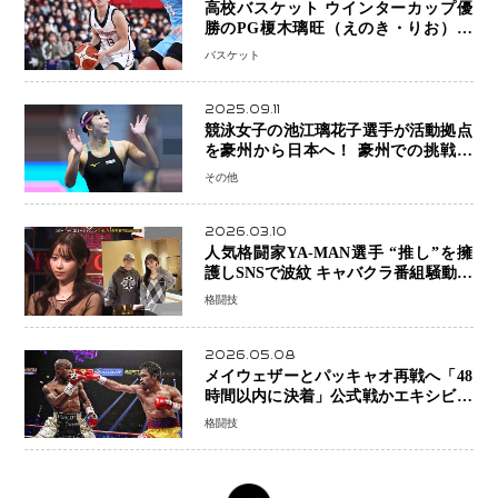
高校バスケット ウインターカップ優
勝のPG榎木璃旺（えのき・りお）が
プロの現場へ―。
バスケット
2025.09.11
競泳女子の池江璃花子選手が活動拠点
を豪州から日本へ！ 豪州での挑戦を
糧に、28年ロサンゼルス五輪へ再始動
その他
2026.03.10
人気格闘家YA-MAN選手 “推し”を擁
護しSNSで波紋 キャバクラ番組騒動に
参戦…結果的にPR効果も？
格闘技
2026.05.08
メイウェザーとパッキャオ再戦へ「48
時間以内に決着」公式戦かエキシビシ
ョンか混迷続く
格闘技