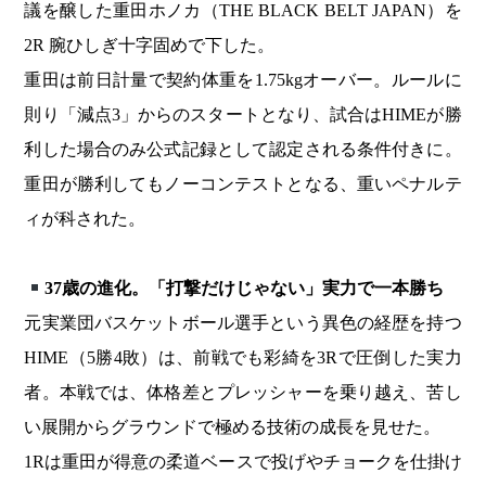
議を醸した重田ホノカ（THE BLACK BELT JAPAN）を
2R 腕ひしぎ十字固めで下した。
重田は前日計量で契約体重を1.75kgオーバー。ルールに
則り「減点3」からのスタートとなり、試合はHIMEが勝
利した場合のみ公式記録として認定される条件付きに。
重田が勝利してもノーコンテストとなる、重いペナルテ
ィが科された。
37歳の進化。「打撃だけじゃない」実力で一本勝ち
元実業団バスケットボール選手という異色の経歴を持つ
HIME（5勝4敗）は、前戦でも彩綺を3Rで圧倒した実力
者。本戦では、体格差とプレッシャーを乗り越え、苦し
い展開からグラウンドで極める技術の成長を見せた。
1Rは重田が得意の柔道ベースで投げやチョークを仕掛け