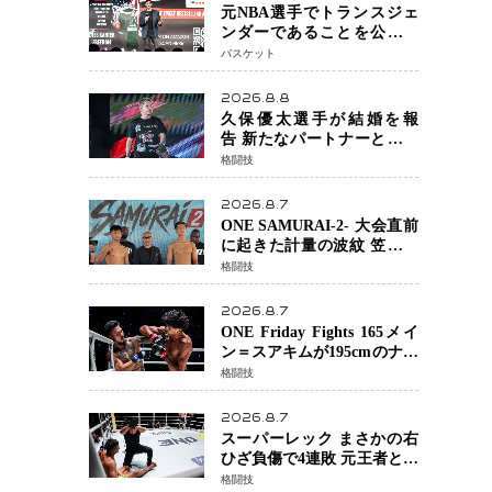
じています」
元NBA選手でトランスジェ
ンダーであることを公にし
ているエネス・カンターが
バスケット
WNBAドラフト参戦を表明
「参加資格を満たしてい
2026.8.8
る」異例の挑戦、その背景
久保優太選手が結婚を報
に女子スポーツを巡る議論
告 新たなパートナーと歩む
「集大成の一年」競技生活
格闘技
を支える存在に感謝
2026.8.7
ONE SAMURAI-2- 大会直前
に起きた計量の波紋 笠原弘
希ら注目ファイターは契約
格闘技
体重で決戦へ、山本歩夢と
平山諒選手戦は中止に
2026.8.7
ONE Friday Fights 165メイ
ン＝スアキムが195cmのナビ
ル・アナンからダウン奪
格闘技
取！猛反撃を耐え抜き判定
勝利、8連勝を達成
2026.8.7
スーパーレック まさかの右
ひざ負傷で4連敗 元王者とし
て異例の苦境…「アクシデ
格闘技