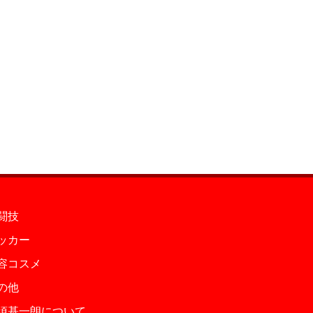
闘技
ッカー
容コスメ
の他
須基一朗について