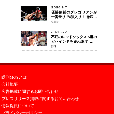
ント」でも消えない危険信
号
2026.8.7
優勝候補のグレゴリアンが
一番乗りで4強入り！ 徹底し
たローキックでウスビャン
格闘技
を攻略、判定勝利
2026.8.7
不屈のレッドソックス 5度の
ビハインドを跳ね返す 延長
13回サヨナラ勝ち 吉田正尚
野球
選手も2安打1打点で貢献 4得
点以上は驚異の28連勝
瞬刊Mot'sとは
会社概要
広告掲載に関するお問い合わせ
プレスリリース掲載に関するお問い合わせ
情報提供について
プライバシーポリシー