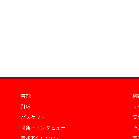
芸能
格
野球
サ
バスケット
美
特集・インタビュー
そ
高須基仁について
高