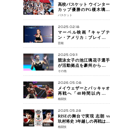
高校バスケット ウインター
カップ優勝のPG榎木璃旺
（えのき・りお）がプロの
バスケット
現場へ―。
2025.02.18
マーベル映画『キャプテ
ン・アメリカ：ブレイブ・
ニュー・ワールド』 新ブラ
芸能
ック・ウィドウ役のシラ・
ハースとは！？
2025.09.11
競泳女子の池江璃花子選手
が活動拠点を豪州から日本
へ！ 豪州での挑戦を糧に、
その他
28年ロサンゼルス五輪へ再
始動
2026.05.08
メイウェザーとパッキャオ
再戦へ「48時間以内に決
着」公式戦かエキシビショ
格闘技
ンか混迷続く
2025.05.28
RISEの舞台で実現 志朗 vs
玖村将史 3年越しの再戦は世
界王座戦に！
格闘技