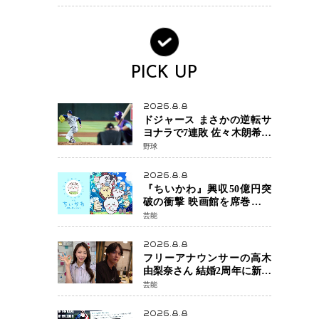
PICK UP
2026.8.8
ドジャース まさかの逆転サ
ヨナラで7連敗 佐々木朗希投
手が6回2失点の力投も勝利
野球
届かず、大谷翔平は好機で
悔しい併殺打
2026.8.8
『ちいかわ』興収50億円突
破の衝撃 映画館を席巻する
「日本発コンテンツ」の強
芸能
さ スパイダーマン、モア
ナら世界級作品と並ぶ存在
2026.8.8
感
フリーアナウンサーの高木
由梨奈さん 結婚2周年に新た
な家族を迎える喜びを報
芸能
告 夫・岸田タツヤさんと
連名「夫婦ともに幸せに感
2026.8.8