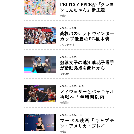
FRUITS ZIPPERが『クレヨ
ンしんちゃん』新主題歌を
担当
芸能
2026.01.14
高校バスケット ウインター
カップ優勝のPG榎木璃旺
（えのき・りお）がプロの
バスケット
現場へ―。
2025.09.11
競泳女子の池江璃花子選手
が活動拠点を豪州から日本
へ！ 豪州での挑戦を糧に、
その他
28年ロサンゼルス五輪へ再
始動
2026.05.08
メイウェザーとパッキャオ
再戦へ「48時間以内に決
着」公式戦かエキシビショ
格闘技
ンか混迷続く
2025.02.18
マーベル映画『キャプテ
ン・アメリカ：ブレイブ・
ニュー・ワールド』 新ブラ
芸能