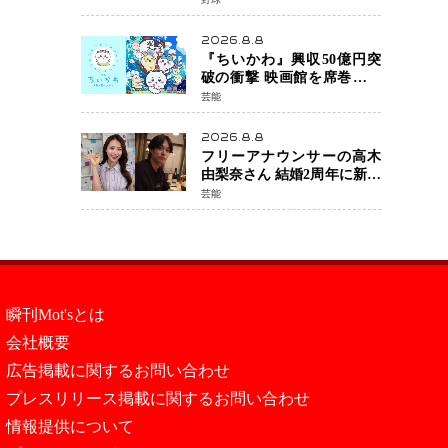
届かず、大谷翔平は好機で
悔しい併殺打
2026.8.8
『ちいかわ』興収50億円突
破の衝撃 映画館を席巻する
「日本発コンテンツ」の強
芸能
さ スパイダーマン、モア
ナら世界級作品と並ぶ存在
2026.8.8
感
フリーアナウンサーの高木
由梨奈さん 結婚2周年に新た
な家族を迎える喜びを報
芸能
告 夫・岸田タツヤさんと
連名「夫婦ともに幸せに感
じています」
瞬刊Mot'sとは
会社概要
広告掲載に関するお問い合わせ
プレスリリース掲載に関するお問い合わせ
情報提供について