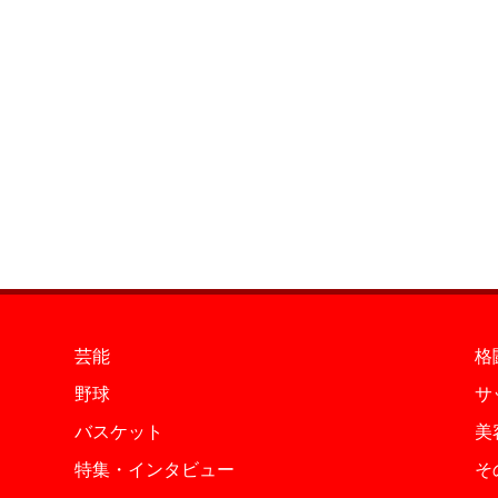
芸能
格
野球
サ
バスケット
美
特集・インタビュー
そ