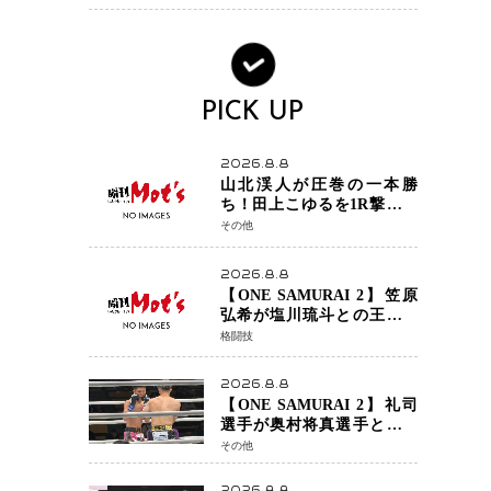
ック・ウィドウ役のシラ・
ハースとは！？
PICK UP
2026.8.8
山北渓人が圧巻の一本勝
ち！田上こゆるを1R撃破、
ケルベロスチョークで存在
その他
感を示す
2026.8.8
【ONE SAMURAI 2】笠原
弘希が塩川琉斗との王者対
決を制す 圧力で主導権を握
格闘技
り判定勝利
2026.8.8
【ONE SAMURAI 2】礼司
選手が奥村将真選手との接
戦を制す カウンターと正確
その他
な打撃で判定勝利
2026.8.8