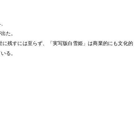
み、
が出た。
世に残すには至らず、「実写版白雪姫」は商業的にも文化的
ている。