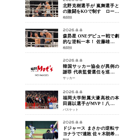
北野克樹選手が 嵐舞選手と
の激闘をKOで制す ローブ
ローが相次ぐ波乱の展開…
格闘技
涙の勝利「生まれてくる娘
のために750万円を使いた
2026.8.8
い」
森昴星 ONEデビュー戦で劇
的な逆転一本！ 佐藤雄介の
強烈な打撃を耐え抜き、リ
格闘技
アネイキッドチョークで勝
利
2026.8.8
韓国サッカー協会が異例の
謝罪 代表監督選任を巡る疑
惑など相次ぐ問題「組織の
サッカー
刷新」誓う
2026.8.8
福岡大学附属大濠高校の本
田蕗以選手がMVP！八村塁
主宰「BLACK SAMURAI
バスケット
SUMMIT 2026」で存在感
NBAへの夢へ大きな一歩
2026.8.8
「自信になった」
ドジャース まさかの逆転サ
ヨナラで7連敗 佐々木朗希投
手が6回2失点の力投も勝利
野球