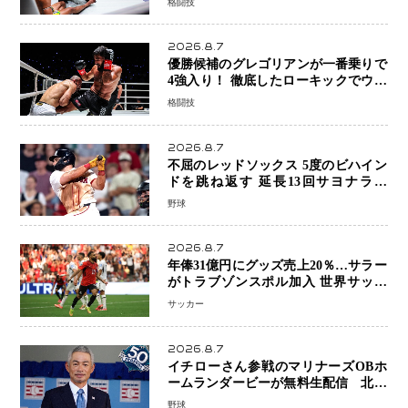
格闘技
号
2026.8.7
優勝候補のグレゴリアンが一番乗りで
4強入り！ 徹底したローキックでウス
ビャンを攻略、判定勝利
格闘技
2026.8.7
不屈のレッドソックス 5度のビハイン
ドを跳ね返す 延長13回サヨナラ勝
ち 吉田正尚選手も2安打1打点で貢献 4
野球
得点以上は驚異の28連勝
2026.8.7
年俸31億円にグッズ売上20％…サラー
がトラブゾンスポル加入 世界サッカ
ーは「五大リーグ一強」から新時代へ
サッカー
2026.8.7
イチローさん参戦のマリナーズOBホ
ームランダービーが無料生配信 北米
ならではの“魅せる興行”に世界が注目
野球