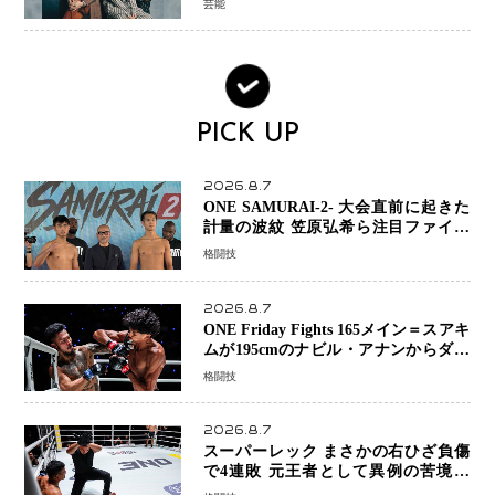
芸能
PICK UP
2026.8.7
ONE SAMURAI-2- 大会直前に起きた
計量の波紋 笠原弘希ら注目ファイタ
ーは契約体重で決戦へ、山本歩夢と平
格闘技
山諒選手戦は中止に
2026.8.7
ONE Friday Fights 165メイン＝スアキ
ムが195cmのナビル・アナンからダウ
ン奪取！猛反撃を耐え抜き判定勝利、
格闘技
8連勝を達成
2026.8.7
スーパーレック まさかの右ひざ負傷
で4連敗 元王者として異例の苦境…
「アクシデント」でも消えない危険信