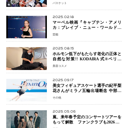
プロの現場へ―。
バスケット
2025.02.18
マーベル映画『キャプテン・アメリ
カ：ブレイブ・ニュー・ワールド』
新ブラック・ウィドウ役のシラ・ハー
芸能
スとは！？
2025.08.15
ホルモン低下がもたらす老化の正体と
自然な対策!! KODAIRA 式®ペリネ
（骨盤底筋）ケア
美容コスメ
2025.09.17
美女フィギュアスケート選手の紀平梨
花さんがミラノ五輪出場断念 中部選
手権欠場を発表「安全最優先の判断」
その他
2025.05.06
嵐、来年春予定のコンサートツアーを
もって解散 ファンクラブも2026年5
月末で活動終了