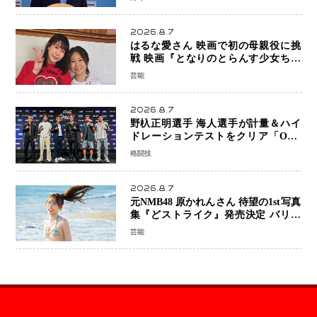
2026.8.7
はるな愛さん 映画で初の母親役に挑
戦 映画『となりのとらんす少女ちゃ
ん』11月7日公開 未来の自分との対話
芸能
を描く注目作
2026.8.7
野杁正明選手 海人選手が計量＆ハイ
ドレーションテストをクリア「ONE
SAMURAI 2」決戦へ万全の準備整う
格闘技
2026.8.7
元NMB48 原かれんさん 待望の1st写真
集『どストライク』発売決定 バリで
魅せる25歳の新境地
芸能