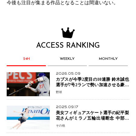
今後も注目が集まる作品となることは間違いない。
ACCESS RANKING
24H
WEEKLY
MONTHLY
2026.05.09
カブスが今季2度目の10連勝 鈴木誠也
選手が7号2ランで勢い加速させる豪快
アーチ
野球
2025.09.17
美女フィギュアスケート選手の紀平梨
花さんがミラノ五輪出場断念 中部選
手権欠場を発表「安全最優先の判断」
その他