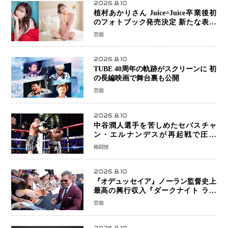
2026.8.10
植村あかりさん Juice=Juice卒業後初
のフォトブック発売決定 新たな表現
者としての“今”を凝縮
芸能
2026.8.10
TUBE 40周年の軌跡がスクリーンに 初
の長編映画で舞台裏も公開
芸能
2026.8.10
中谷潤人選手を苦しめたセバスチャ
ン・エルナンデスが再起戦で圧巻
KO 2回で相手を沈める…次戦は亀田
格闘技
京之介
2026.8.10
『オデュッセイア』ノーラン監督史上
最高の興行収入『ダークナイト ライ
ジング』超え、世界で11億ドル突破
芸能