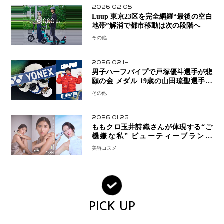
2026.02.05
Luup 東京23区を完全網羅“最後の空白
地帯”解消で都市移動は次の段階へ
その他
2026.02.14
男子ハーフパイプで戸塚優斗選手が悲
願の金 メダル 19歳の山田琉聖選手が
銅、日本勢W表彰台 平野歩夢は7位
その他
2026.01.26
ももクロ玉井詩織さんが体現する“ご
機嫌な私” ビューティーブランド
「iYON」が描く新しいスキンケア体
美容コスメ
験
PICK UP