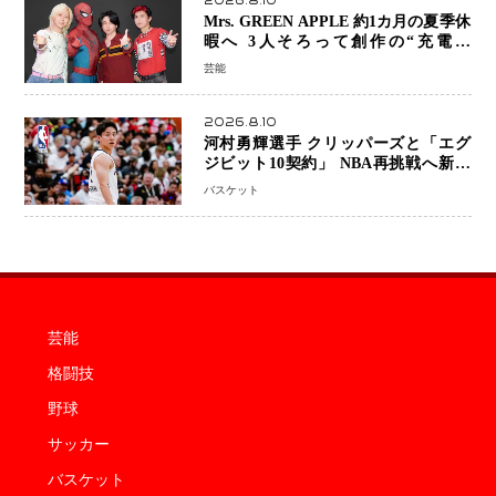
2026.8.10
Mrs. GREEN APPLE 約1カ月の夏季休
暇へ 3人そろって創作の“充電期
間”「自分らしいインプットを」
芸能
2026.8.10
河村勇輝選手 クリッパーズと「エグ
ジビット10契約」 NBA再挑戦へ新た
な一歩、八村塁選手との共闘にも期待
バスケット
芸能
格闘技
野球
サッカー
バスケット