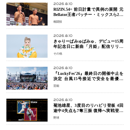
2026.8.10
RIZIN.54= 前日計量で異例の展開 元
Bellator王者パッチー・ミックスら2人
が体重超過…秋元強真―クレベルは両
格闘技
者クリアで決戦へ
2026.8.10
きゃりーぱみゅぱみゅ、デビュー15周
年記念日に新曲「月姫」配信リリー
ス 自身初の主催フェス「PAMYU
その他
FES」も開催
2026.8.10
『LuckyFes’26』最終日の開催中止を
決定 台風15号接近で安全を最優先
「苦渋の判断」
芸能
2026.8.10
菊池雄星、3度目のリハビリ登板 4回
途中4失点も7奪三振 復帰へ実戦登板
を重ねる
野球