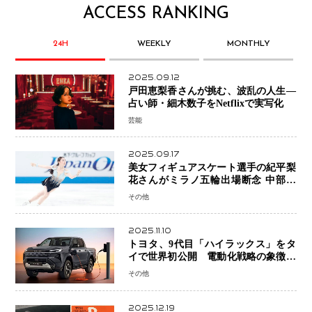
ACCESS RANKING
24H
WEEKLY
MONTHLY
2025.09.12
戸田恵梨香さんが挑む、波乱の人生―
占い師・細木数子をNetflixで実写化
芸能
2025.09.17
美女フィギュアスケート選手の紀平梨
花さんがミラノ五輪出場断念 中部選
手権欠場を発表「安全最優先の判断」
その他
2025.11.10
トヨタ、9代目「ハイラックス」をタ
イで世界初公開 電動化戦略の象徴と
なるBEVモデルを初設定
その他
2025.12.19