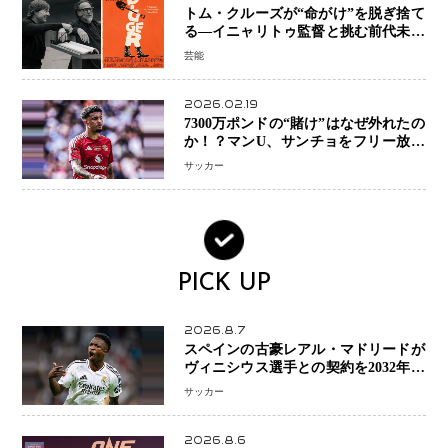
トム・クルーズが“命がけ”を脱ぎ捨て
る―イニャリトゥ監督と挑む前代未聞
の大惨事コメディ「DIGGER ディガ
芸能
ー」始動
2026.02.19
7300万ポンドの“賭け”はなぜ外れたの
か！？マンU、サンチョをフリー放出
へ・・・補強戦略の転換点に
サッカー
PICK UP
2026.8.7
スペインの古豪レアル・マドリードが
ヴィニシウス選手との契約を2032年ま
で延長 長期交渉が決着 年俸は約43億
サッカー
円と現地報道
2026.8.6