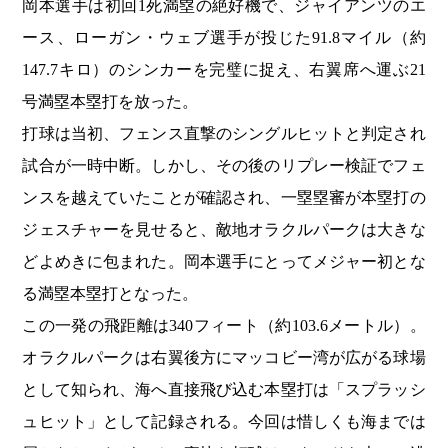
岡本選手は初回1死満塁の絶好機で、ジャイアンツのエ
ース、ローガン・ウェブ選手が投じた91.8マイル（約
147.7キロ）のシンカーを完璧に捉え、右翼席へ運ぶ21
号満塁本塁打を放った。
打球は当初、フェンス直撃のシングルヒットと判定され
試合が一時中断。しかし、その後のリプレー検証でフェ
ンスを越えていたことが確認され、一塁塁審が本塁打の
ジェスチャーを見せると、敵地オラクルパークは大きな
どよめきに包まれた。岡本選手にとってメジャー初とな
る満塁本塁打となった。
この一発の飛距離は340フィート（約103.6メートル）。
オラクルパークは右翼後方にマッコビー湾が広がる球場
として知られ、海へ直接飛び込む本塁打は「スプラッシ
ュヒット」として記録される。今回は惜しくも海までは