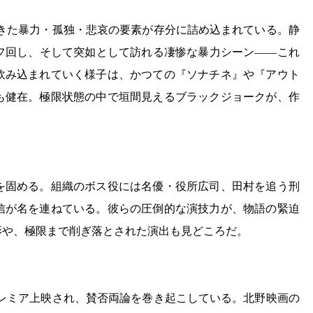
いてきた暴力・孤独・悲哀の要素が存分に詰め込まれている。静
フ回し、そして突如として訪れる凄惨な暴力シーン——これ
飲み込まれていく様子は、かつての『ソナチネ』や『アウト
も健在。極限状態の中で垣間見えるブラックジョークが、作
を固める。組織のボス役には名優・役所広司、田村を追う刑
信が名を連ねている。彼らの圧倒的な演技力が、物語の緊迫
影や、極限まで削ぎ落とされた演出も見どころだ。
でプレミア上映され、賛否両論を巻き起こしている。北野映画の