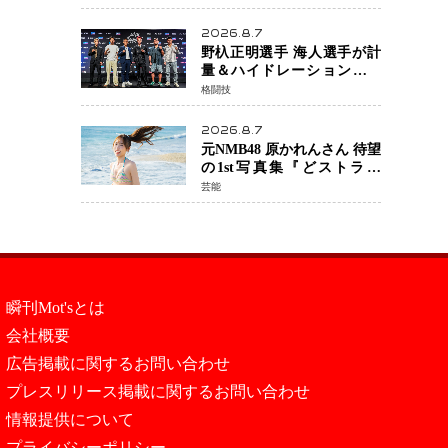
日公開 未来の自分との対話
を描く注目作
2026.8.7
野杁正明選手 海人選手が計
量＆ハイドレーションテス
トをクリア「ONE
格闘技
SAMURAI 2」決戦へ万全の
準備整う
2026.8.7
元NMB48 原かれんさん 待望
の1st写真集『どストライ
ク』発売決定 バリで魅せる
芸能
25歳の新境地
瞬刊Mot'sとは
会社概要
広告掲載に関するお問い合わせ
プレスリリース掲載に関するお問い合わせ
情報提供について
プライバシーポリシー