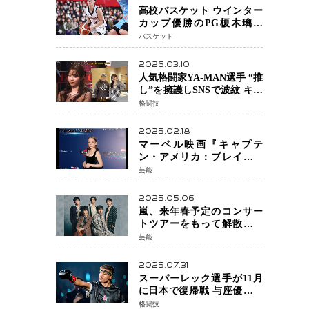
高校バスケット ウインター
カップ優勝のPG榎木璃旺
（えのき・りお）がプロの
バスケット
現場へ―。
2026.03.10
人気格闘家YA-MAN選手 “推
し”を擁護しSNSで波紋 キャ
バクラ番組騒動に参戦…結
格闘技
果的にPR効果も？
2025.02.18
マーベル映画『キャプテ
ン・アメリカ：ブレイブ・
ニュー・ワールド』 新ブラ
芸能
ック・ウィドウ役のシラ・
ハースとは！？
2025.05.06
嵐、来年春予定のコンサー
トツアーをもって解散 フ
ァンクラブも2026年5月末で
芸能
活動終了
2025.07.31
スーパーレック選手が11月
に日本で復帰戦 与座優貴選
手との激突に「すべての技
格闘技