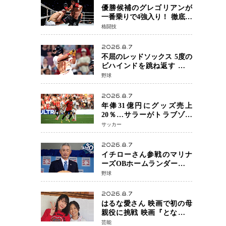
優勝候補のグレゴリアンが
一番乗りで4強入り！ 徹底し
たローキックでウスビャン
格闘技
を攻略、判定勝利
2026.8.7
不屈のレッドソックス 5度の
ビハインドを跳ね返す 延長
13回サヨナラ勝ち 吉田正尚
野球
選手も2安打1打点で貢献 4得
点以上は驚異の28連勝
2026.8.7
年俸31億円にグッズ売上
20％…サラーがトラブゾン
スポル加入 世界サッカーは
サッカー
「五大リーグ一強」から新
時代へ
2026.8.7
イチローさん参戦のマリナ
ーズOBホームランダービー
が無料生配信 北米ならで
野球
はの“魅せる興行”に世界が
注目
2026.8.7
はるな愛さん 映画で初の母
親役に挑戦 映画『となりの
とらんす少女ちゃん』11月7
芸能