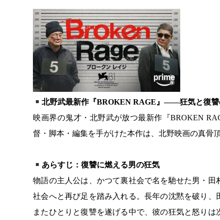
北野武最新作『BROKEN RAGE』——狂気と復
映画界の鬼才・北野武が放つ最新作『BROKEN 
督・脚本・編集を手がけた本作は、北野映画の真骨
あらすじ：復讐に燃える男の狂気
物語の主人公は、かつて裏社会で名を馳せた男・田
社会へと再び足を踏み入れる。長年の沈黙を破り、
またひとりと復讐を遂げる中で、彼の狂気と怒りは