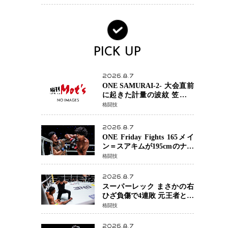
術を見せたい」
PICK UP
2026.8.7
ONE SAMURAI-2- 大会直前
に起きた計量の波紋 笠原弘
希ら注目ファイターは契約
格闘技
体重で決戦へ、山本歩夢と
平山諒選手戦は中止に
2026.8.7
ONE Friday Fights 165メイ
ン＝スアキムが195cmのナビ
ル・アナンからダウン奪
格闘技
取！猛反撃を耐え抜き判定
勝利、8連勝を達成
2026.8.7
スーパーレック まさかの右
ひざ負傷で4連敗 元王者とし
て異例の苦境…「アクシデ
格闘技
ント」でも消えない危険信
号
2026.8.7