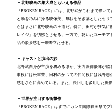
北野映画の集大成ともいえる作品
『BROKEN RAGE』には、北野武がこれまで描
と動を巧みに操る映像美、無駄をそぎ落としたセリ
らはまさに北野映画の王道だ。特に、田村が狂気に
レイジ』を彷彿とさせる。一方で、乾いたユーモア
品の緊張感を一層際立たせる。
キャストと演出の妙
北野武自身が主演を務めるほか、実力派俳優陣が脇
事役には松重豊、田村のかつての仲間役には浅野忠
感をさらに高めている。また、長回しを多用した撮
世界が注目する衝撃作
『BROKEN RAGE』はすでにカンヌ国際映画祭