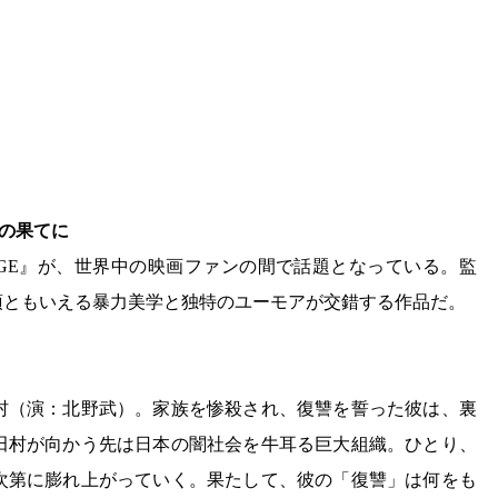
讐の果てに
RAGE』が、世界中の映画ファンの間で話題となっている。監
頂ともいえる暴力美学と独特のユーモアが交錯する作品だ。
村（演：北野武）。家族を惨殺され、復讐を誓った彼は、裏
田村が向かう先は日本の闇社会を牛耳る巨大組織。ひとり、
次第に膨れ上がっていく。果たして、彼の「復讐」は何をも