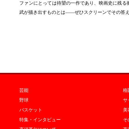
ファンにとっては待望の一作であり、映画史に残る
武が描き出すものとは——ぜひスクリーンでその答
芸能
格
野球
サ
バスケット
美
特集・インタビュー
そ