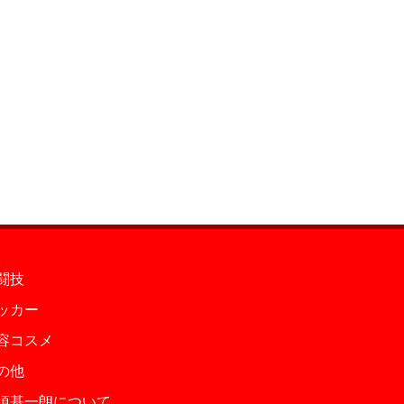
闘技
ッカー
容コスメ
の他
須基一朗について