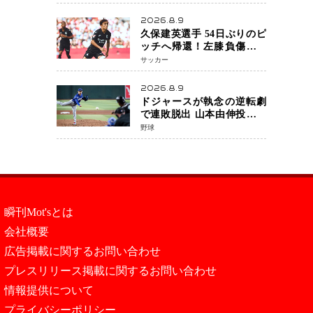
月5日発売決定 沖縄で“今し
か残せない姿”を撮影
2026.8.9
久保建英選手 54日ぶりのピ
ッチへ帰還！左膝負傷から
待望の実戦復帰
サッカー
2026.8.9
ドジャースが執念の逆転劇
で連敗脱出 山本由伸投手は
107球の力投 大谷翔平選手が
野球
延長10回に勝利を呼び込む
一打！
瞬刊Mot'sとは
会社概要
広告掲載に関するお問い合わせ
プレスリリース掲載に関するお問い合わせ
情報提供について
プライバシーポリシー