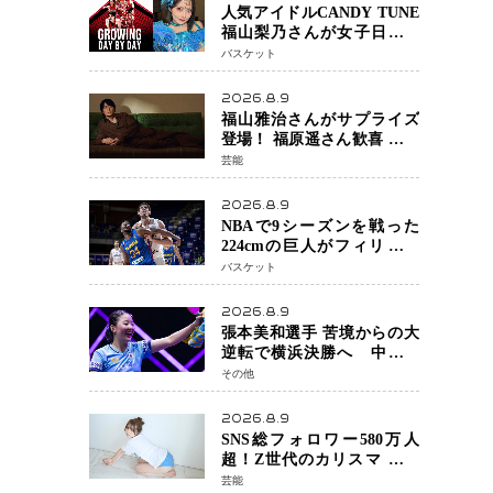
人気アイドルCANDY TUNE
福山梨乃さんが女子日本代
表戦に登場 8月14日「三井不
バスケット
動産カップ」でスペシャル
ゲスト 大のバスケ好きと
2026.8.9
して魅力を発信
福山雅治さんがサプライズ
登場！ 福原遥さん歓喜 主演
映画『あの星が降る丘で、
芸能
君とまた出会いたい。』舞
台あいさつ
2026.8.9
NBAで9シーズンを戦った
224cmの巨人がフィリピン
へ ボバン・マリヤノビッチ
バスケット
ジョーンズカップで新たな
挑戦
2026.8.9
張本美和選手 苦境からの大
逆転で横浜決勝へ 中国の
難敵・王芸迪選手を撃破
その他
「ここからまた行くぞ」
兄・智和選手との兄妹Vにも
2026.8.9
期待
SNS総フォロワー580万人
超！Z世代のカリスマ さく
らさん 待望の1st写真集が11
芸能