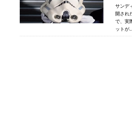
サンデ
開され
で、実
ットが.