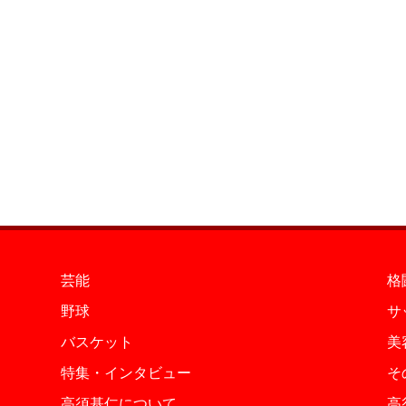
芸能
格
野球
サ
バスケット
美
特集・インタビュー
そ
高須基仁について
高