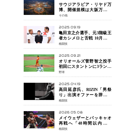
サウジアラビア・リヤド万
博、開催規模は大阪万博の
約4倍！2030年に開幕予定
その他
2025.09.19
亀田京之介選手、元3階級王
者カシメロと舌戦 10月対戦
に向け火花散る
格闘技
2025.09.21
オリオールズ菅野智之投手
初回にスタントンに3ラン被
弾 3回6安打4失点で降板
野球
2025.04.19
高田延彦氏、RIZIN「男祭
り」出演オファーを辞退
統括本部長時代の役目「す
格闘技
でに終えています」と明言
2026.05.08
メイウェザーとパッキャオ
再戦へ「48時間以内に決
着」公式戦かエキシビショ
格闘技