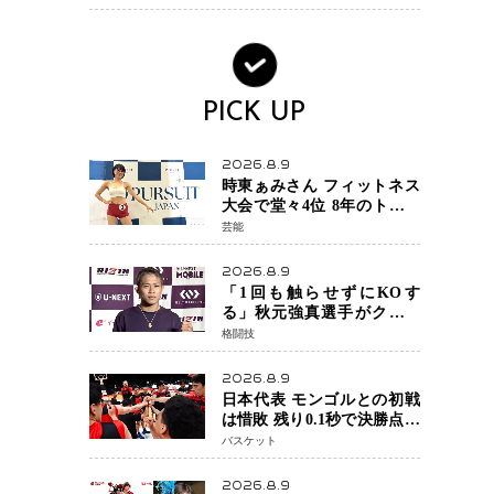
ンか混迷続く
PICK UP
2026.8.9
時東ぁみさん フィットネス
大会で堂々4位 8年のトレー
ニングが生んだ健康美「4位
芸能
になってホッとしていま
す」
2026.8.9
「1回も触らせずにKOす
る」秋元強真選手がクレベ
ル・コイケ戦に自信 青木
格闘技
真也と2カ月の寝技対策「引
き込まれても大丈夫」
2026.8.9
日本代表 モンゴルとの初戦
は惜敗 残り0.1秒で決勝点を
許すもハーパージュニア15
バスケット
得点 カーク18得点と存在感
2026.8.9