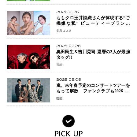
2026.01.26
ももクロ玉井詩織さんが体現する“ご
機嫌な私” ビューティーブランド
「iYON」が描く新しいスキンケア体
美容コスメ
験
2025.02.26
奥田民生＆吉川晃司 還暦の2人が最強
タッグ!!
芸能
2025.05.06
嵐、来年春予定のコンサートツアーを
もって解散 ファンクラブも2026年5
月末で活動終了
芸能
PICK UP