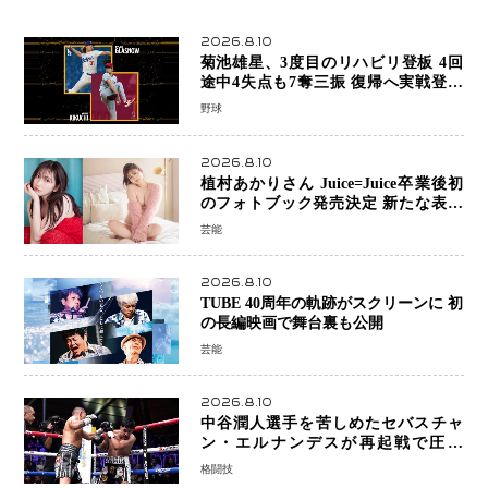
2026.8.10
菊池雄星、3度目のリハビリ登板 4回
途中4失点も7奪三振 復帰へ実戦登板
を重ねる
野球
2026.8.10
植村あかりさん Juice=Juice卒業後初
のフォトブック発売決定 新たな表現
者としての“今”を凝縮
芸能
2026.8.10
TUBE 40周年の軌跡がスクリーンに 初
の長編映画で舞台裏も公開
芸能
2026.8.10
中谷潤人選手を苦しめたセバスチャ
ン・エルナンデスが再起戦で圧巻
KO 2回で相手を沈める…次戦は亀田
格闘技
京之介