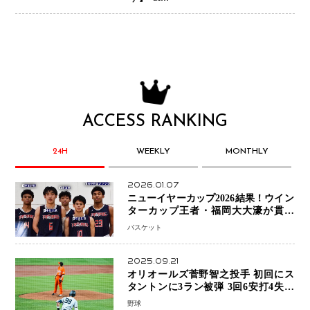
ACCESS RANKING
24H
WEEKLY
MONTHLY
2026.01.07
ニューイヤーカップ2026結果！ウイン
ターカップ王者・福岡大大濠が貫禄
V！ 東山は“背番号継承”で新たな物語
バスケット
を刻む
2025.09.21
オリオールズ菅野智之投手 初回にス
タントンに3ラン被弾 3回6安打4失点
で降板
野球