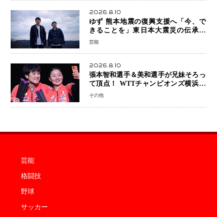
2026.8.10
ゆず 熊本地震の復興支援へ「今、で
きることを」東日本大震災の伝承歌
「幾重」ライブ音源を配信、収益を全
芸能
額寄付
2026.8.10
張本智和選手＆美和選手が兄妹そろっ
て頂点！ WTTチャンピオンズ横浜で
史上初の快挙 2人で約1264万円の優
その他
勝賞金
芸能
格闘技
野球
サッカー