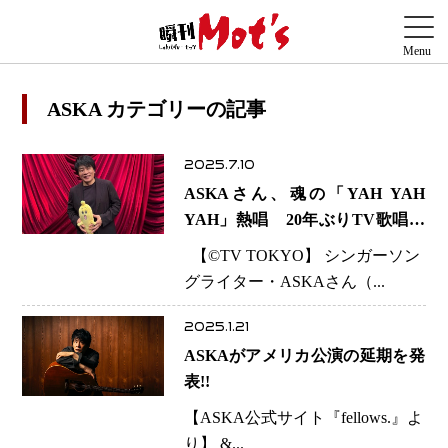
ASKA カテゴリーの記事
2025.7.10
ASKAさん、魂の「YAH YAH
YAH」熱唱 20年ぶりTV歌唱に
喝采の嵐
【©️TV TOKYO】 シンガーソン
グライター・ASKAさん（...
2025.1.21
ASKAがアメリカ公演の延期を発
表!!
【ASKA公式サイト『fellows.』よ
り】 &...