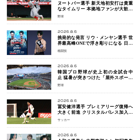
ヌートバー選手 新天地初安打は貴重
なタイムリー 本拠地ファンが大歓声
笑顔で歓喜
野球
2026.8.6
挑発的な発言 リウ・メンヤン選手 世
界最高峰ONEで浮き彫りになる 日本
キックボクシングが直面する“技術
格闘技
戦”の現在地
2026.8.6
韓国プロ野球が史上初の全試合中
止 猛暑が突きつけた「屋外スポーツ
の限界」 日本発のドーム型施設時代
野球
へ
2026.8.6
冨安健洋選手 プレミアリーグ復帰へ
大きく前進 クリスタルパレス加入目
前 メディカルチェックも通過
サッカー
2026.8.6