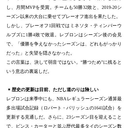
し、月間MVPを受賞。チームも50勝32敗と、2019-20シ
ーズン以来の大台に乗せてプレーオフ進出を果たした。
しかし、プレーオフ1回戦ではミネソタ・ティンバーウ
ルブズに1勝4敗で敗退。レブロンはシーズン後の会見
で、「優勝を争えなかったシーズンは、どれもがっかり
だった」と失望を隠さなかった。
この言葉は、決して弱音ではない。“勝つため”に残ると
いう意志の裏返しだ。
歴史の更新は目前、ただし道のりは険しい
レブロンは来季中にも、NBAレギュラーシーズン通算最
多出場試合記録（ロバート・パリッシュの1641試合）を
更新する見通しだ。さらに、23シーズン目を迎えること
で、ビンス・カーターと並ぶ歴代最多タイのシーズン数