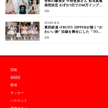
令和の爆美女 中野恵那さん 初写真集
発売決定 わずか3日で2560万インプレ
ッションを記録した話題の美貌を凝縮
芸能
2026.8.6
東武鉄道×FRUITS ZIPPERが描く“か
わいい旅” 沿線を舞台にした「TOBU
KAWAII PROJECT」が開幕
芸能
芸能
格闘技
野球
サッカー
バスケット