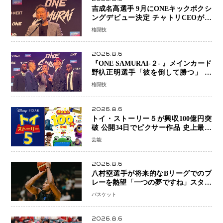
吉成名高選手 9月にONEキックボクシ
ングデビュー決定 チャトリCEOがサ
プライズ発表 2カ月連続参戦へ
格闘技
2026.8.6
『ONE SAMURAI-２- 』メインカード
野杁正明選手「彼を倒して勝つ」 リ
ウ・メンヤンとの因縁に決着へ 再起
格闘技
を懸けたONEフェザー級トーナメント
初戦
2026.8.6
トイ・ストーリー５が興収100億円突
破 公開34日でピクサー作品 史上最速
日本歴代シリーズ最高更新も目前
芸能
2026.8.6
八村塁選手が将来的なBリーグでのプ
レーを熱望「一つの夢ですね」スター
帰還がリーグ価値を押し上げる可能性
バスケット
2026.8.6