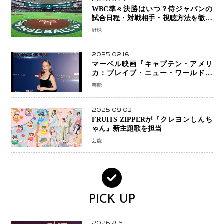
WBC準々決勝はいつ？侍ジャパンの
試合日程・対戦相手・視聴方法を徹底
解説【2026年大会】
野球
2025.02.18
マーベル映画『キャプテン・アメリ
カ：ブレイブ・ニュー・ワールド』
新ブラック・ウィドウ役のシラ・ハー
芸能
スとは！？
2025.09.03
FRUITS ZIPPERが『クレヨンしんち
ゃん』新主題歌を担当
芸能
PICK UP
2026.8.6