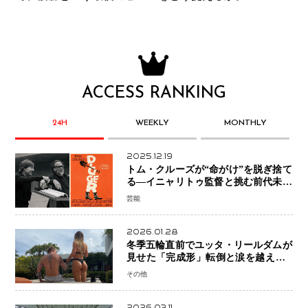
ACCESS RANKING
24H
WEEKLY
MONTHLY
2025.12.19
トム・クルーズが“命がけ”を脱ぎ捨て
る―イニャリトゥ監督と挑む前代未聞
の大惨事コメディ「DIGGER ディガ
芸能
ー」始動
2026.01.28
冬季五輪直前でユッタ・リールダムが
見せた「完成形」転倒と涙を越えて─
ミラノで金を狙うオランダ女王の現在
その他
地
2026.03.11