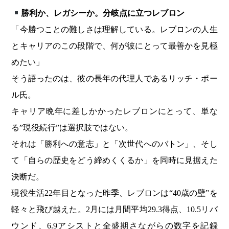
勝利か、レガシーか。分岐点に立つレブロン
「今勝つことの難しさは理解している。レブロンの人生
とキャリアのこの段階で、何が彼にとって最善かを見極
めたい」
そう語ったのは、彼の長年の代理人であるリッチ・ポー
ル氏。
キャリア晩年に差しかかったレブロンにとって、単な
る”現役続行”は選択肢ではない。
それは「勝利への意志」と「次世代へのバトン」、そし
て「自らの歴史をどう締めくくるか」を同時に見据えた
決断だ。
現役生活22年目となった昨季、レブロンは“40歳の壁”を
軽々と飛び越えた。2月には月間平均29.3得点、10.5リバ
ウンド、6.9アシストと全盛期さながらの数字を記録