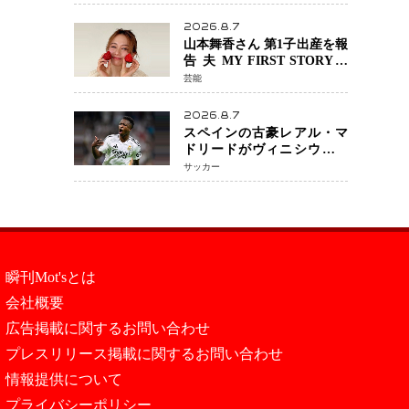
『LOST10』で異色バディ結
成
2026.8.7
山本舞香さん 第1子出産を報
告 夫 MY FIRST STORYの
Hiroさんとの新たな家族生
芸能
活「母子ともに健康」
2026.8.7
スペインの古豪レアル・マ
ドリードがヴィニシウス選
手との契約を2032年まで延
サッカー
長 長期交渉が決着 年俸は約
43億円と現地報道
瞬刊Mot'sとは
会社概要
広告掲載に関するお問い合わせ
プレスリリース掲載に関するお問い合わせ
情報提供について
プライバシーポリシー