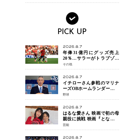
術を見せたい」
PICK UP
2026.8.7
年俸31億円にグッズ売上
20％…サラーがトラブゾン
スポル加入 世界サッカー
その他
は「五大リーグ一強」から
新時代へ
2026.8.7
イチローさん参戦のマリナ
ーズOBホームランダービー
が無料生配信 北米ならで
野球
はの“魅せる興行”に世界が
注目
2026.8.7
はるな愛さん 映画で初の母
親役に挑戦 映画『となりの
とらんす少女ちゃん』11月7
芸能
日公開 未来の自分との対話
を描く注目作
2026.8.7