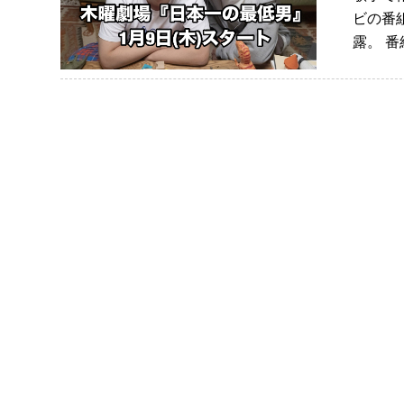
ビの番
露。 