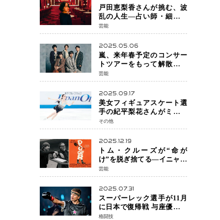
戸田恵梨香さんが挑む、波
乱の人生―占い師・細木数
子をNetflixで実写化
芸能
2025.05.06
嵐、来年春予定のコンサー
トツアーをもって解散 フ
ァンクラブも2026年5月末で
芸能
活動終了
2025.09.17
美女フィギュアスケート選
手の紀平梨花さんがミラノ
五輪出場断念 中部選手権欠
その他
場を発表「安全最優先の判
断」
2025.12.19
トム・クルーズが“命が
け”を脱ぎ捨てる―イニャリ
トゥ監督と挑む前代未聞の
芸能
大惨事コメディ「DIGGER
ディガー」始動
2025.07.31
スーパーレック選手が11月
に日本で復帰戦 与座優貴選
手との激突に「すべての技
格闘技