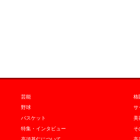
芸能
格
野球
サ
バスケット
美
特集・インタビュー
そ
高須基仁について
高