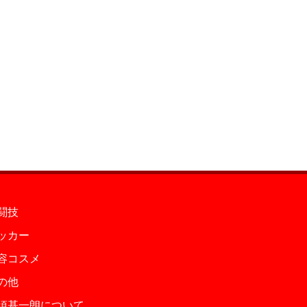
闘技
ッカー
容コスメ
の他
須基一朗について