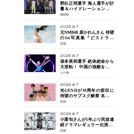
野杁正明選手 海人選手が計
量＆ハイドレーションテス
トをクリア「ONE
格闘技
SAMURAI 2」決戦へ万全の
準備整う
2026.8.7
元NMB48 原かれんさん 待望
の1st写真集『どストライ
ク』発売決定 バリで魅せる
芸能
25歳の新境地
2026.8.7
張本美和選手 絶体絶命から
大逆転！ 中国の強敵を撃破
しWTT横浜でベスト8進出
その他
2026.8.7
光GENJIが39周年の節目に
待望のサブスク解禁 名曲の
数々がデジタル配信へ 40周
芸能
年へ向け1年間で全作品を順
次公開
2026.8.7
小栗旬さんが5年ぶり民放連
続ドラマレギュラー出演 横
浜流星さんと初共演
芸能