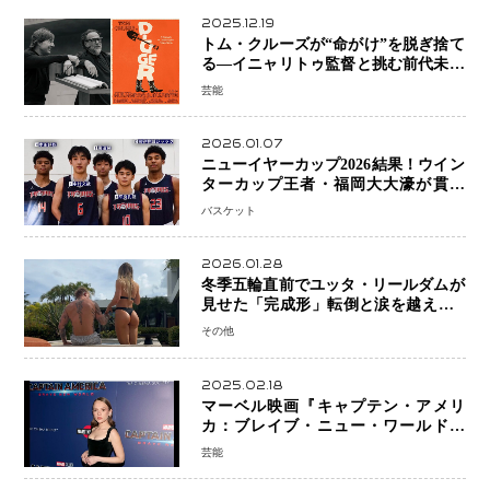
2025.12.19
トム・クルーズが“命がけ”を脱ぎ捨て
る―イニャリトゥ監督と挑む前代未聞
の大惨事コメディ「DIGGER ディガ
芸能
ー」始動
2026.01.07
ニューイヤーカップ2026結果！ウイン
ターカップ王者・福岡大大濠が貫禄
V！ 東山は“背番号継承”で新たな物語
バスケット
を刻む
2026.01.28
冬季五輪直前でユッタ・リールダムが
見せた「完成形」転倒と涙を越えて─
ミラノで金を狙うオランダ女王の現在
その他
地
2025.02.18
マーベル映画『キャプテン・アメリ
カ：ブレイブ・ニュー・ワールド』
新ブラック・ウィドウ役のシラ・ハー
芸能
スとは！？