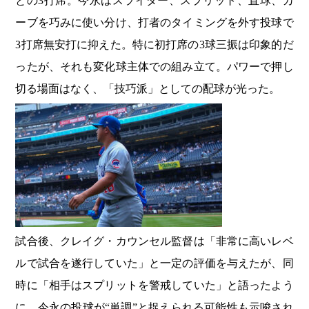
との3打席。今永はスライダー、スプリット、直球、カ
ーブを巧みに使い分け、打者のタイミングを外す投球で
3打席無安打に抑えた。特に初打席の3球三振は印象的だ
ったが、それも変化球主体での組み立て。パワーで押し
切る場面はなく、「技巧派」としての配球が光った。
試合後、クレイグ・カウンセル監督は「非常に高いレベ
ルで試合を遂行していた」と一定の評価を与えたが、同
時に「相手はスプリットを警戒していた」と語ったよう
に、今永の投球が“単調”と捉えられる可能性も示唆され