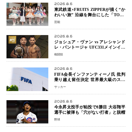
2026.8.6
東武鉄道×FRUITS ZIPPERが描く“か
わいい旅” 沿線を舞台にした「TOBU
KAWAII PROJECT」が開幕
芸能
2026.8.6
ジョシュア・ヴァン vs アレシャンド
レ・パントージャ UFC331メインイベ
ントで再戦決定 「完全決着」に世界
格闘技
中のファンが熱狂 マネル・ケイプの
王座挑戦は再び遠のく
2026.8.6
FIFA会長インファンティーノ氏 批判
乗り越え留任決定 世界最大級のスポ
ーツ組織を支える「権威」は揺るがず
サッカー
・・・謝罪と改革姿勢
2026.8.6
今永昇太投手が粘投で8勝目 大谷翔平
選手に被弾も「穴がない打者」と脱帽
野球