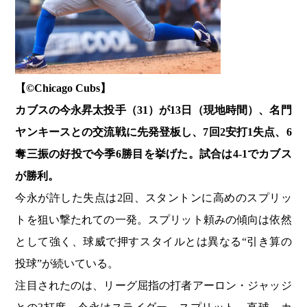
【©️Chicago Cubs】
カブスの今永昇太投手（31）が13日（現地時間）、名門
ヤンキースとの交流戦に先発登板し、7回2安打1失点、6
奪三振の好投で今季6勝目を挙げた。試合は4-1でカブス
が勝利。
今永が許した失点は2回、スタントンに高めのスプリッ
トを狙い撃たれての一発。スプリット頼みの傾向は依然
として強く、球威で押すスタイルとは異なる“引き算の
投球”が続いている。
注目されたのは、リーグ屈指の打者アーロン・ジャッジ