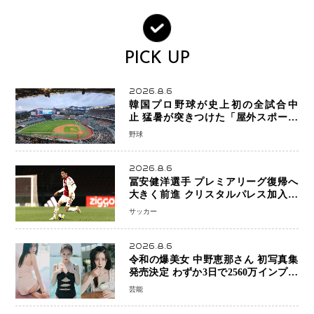
PICK UP
2026.8.6
韓国プロ野球が史上初の全試合中
止 猛暑が突きつけた「屋外スポーツ
の限界」 日本発のドーム型施設時代
野球
へ
2026.8.6
冨安健洋選手 プレミアリーグ復帰へ
大きく前進 クリスタルパレス加入目
前 メディカルチェックも通過
サッカー
2026.8.6
令和の爆美女 中野恵那さん 初写真集
発売決定 わずか3日で2560万インプレ
ッションを記録した話題の美貌を凝縮
芸能