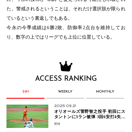
た。警戒されるということは、それだけ選択肢が限られ
ているという裏返しでもある。
今永の今季成績は6勝2敗、防御率2点台を維持してお
り、数字の上ではリーグでも上位に位置している。
ACCESS RANKING
24H
WEEKLY
MONTHLY
2025.09.21
オリオールズ菅野智之投手 初回にス
タントンに3ラン被弾 3回6安打4失点
で降板
野球