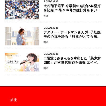
2026.8.6
大谷翔平選手 今季初の1試合2本塁打
を記録 25号＆26号の猛打賞もドジャ
ースは今季ワーストの6連敗
野球
2026.8.5
ナタリー・ポートマンさん 第3子妊娠
中の心境を語る「嗅覚がとても敏感
に」マタニティフォトも公開
芸能
2026.8.5
二階堂ふみさんらを輩出した「美少女
図鑑」が次世代歌姫を発掘 エイベッ
クスと「美少女歌祭2026」開催決定
芸能
福岡審査を初導入で全国規模へ
芸能