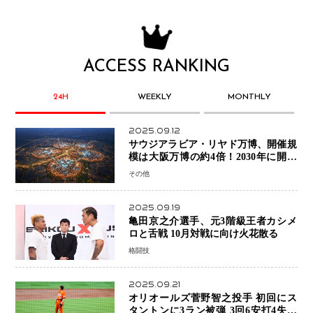
ACCESS RANKING
24H
WEEKLY
MONTHLY
2025.09.12
サウジアラビア・リヤド万博、開催規
模は大阪万博の約4倍！2030年に開幕
予定
その他
2025.09.19
亀田京之介選手、元3階級王者カシメ
ロと舌戦 10月対戦に向け火花散る
格闘技
2025.09.21
オリオールズ菅野智之投手 初回にス
タントンに3ラン被弾 3回6安打4失点