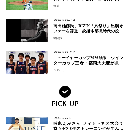
で降板
野球
2025.04.19
高田延彦氏、RIZIN「男祭り」出演オ
ファーを辞退 統括本部長時代の役目
「すでに終えています」と明言
格闘技
2026.01.07
ニューイヤーカップ2026結果！ウイン
ターカップ王者・福岡大大濠が貫禄
V！ 東山は“背番号継承”で新たな物語
バスケット
を刻む
PICK UP
2026.8.9
時東ぁみさん フィットネス大会で
堂々4位 8年のトレーニングが生んだ