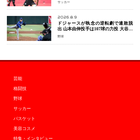
サッカー
2026.8.9
ドジャースが執念の逆転劇で連敗脱
出 山本由伸投手は107球の力投 大谷翔
平選手が延長10回に勝利を呼び込む一
野球
打！
芸能
格闘技
野球
サッカー
バスケット
美容コスメ
特集・インタビュー