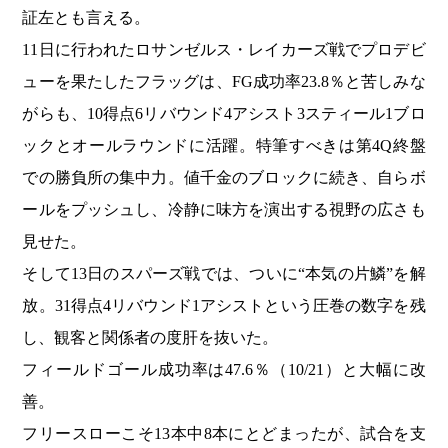
証左とも言える。
11日に行われたロサンゼルス・レイカーズ戦でプロデビ
ューを果たしたフラッグは、FG成功率23.8％と苦しみな
がらも、10得点6リバウンド4アシスト3スティール1ブロ
ックとオールラウンドに活躍。特筆すべきは第4Q終盤
での勝負所の集中力。値千金のブロックに続き、自らボ
ールをプッシュし、冷静に味方を演出する視野の広さも
見せた。
そして13日のスパーズ戦では、ついに“本気の片鱗”を解
放。31得点4リバウンド1アシストという圧巻の数字を残
し、観客と関係者の度肝を抜いた。
フィールドゴール成功率は47.6％（10/21）と大幅に改
善。
フリースローこそ13本中8本にとどまったが、試合を支