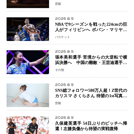
る丘で、君とまた出会いたい。』舞台
芸能
あいさつ
2026.8.9
NBAで9シーズンを戦った224cmの巨
人がフィリピンへ ボバン・マリヤノ
ビッチ ジョーンズカップで新たな挑
バスケット
戦
2026.8.9
張本美和選手 苦境からの大逆転で横
浜決勝へ 中国の難敵・王芸迪選手を
撃破「ここからまた行くぞ」兄・智和
その他
選手との兄妹Vにも期待
2026.8.9
SNS総フォロワー580万人超！Z世代の
カリスマ さくらさん 待望の1st写真集
が11月5日発売決定 沖縄で“今しか残
芸能
せない姿”を撮影
2026.8.9
久保建英選手 54日ぶりのピッチへ帰
還！左膝負傷から待望の実戦復帰