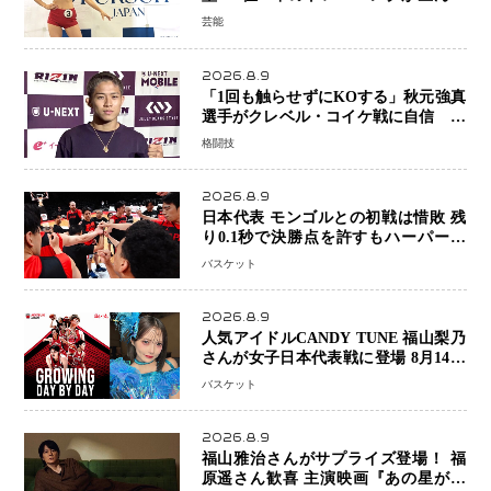
健康美「4位になってホッとしていま
芸能
す」
2026.8.9
「1回も触らせずにKOする」秋元強真
選手がクレベル・コイケ戦に自信 青
木真也と2カ月の寝技対策「引き込ま
格闘技
れても大丈夫」
2026.8.9
日本代表 モンゴルとの初戦は惜敗 残
り0.1秒で決勝点を許すもハーパージ
ュニア15得点 カーク18得点と存在感
バスケット
2026.8.9
人気アイドルCANDY TUNE 福山梨乃
さんが女子日本代表戦に登場 8月14日
「三井不動産カップ」でスペシャルゲ
バスケット
スト 大のバスケ好きとして魅力を発
信
2026.8.9
福山雅治さんがサプライズ登場！ 福
原遥さん歓喜 主演映画『あの星が降