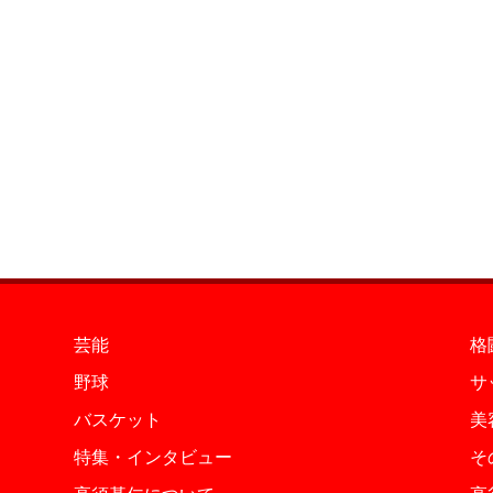
芸能
格
野球
サ
バスケット
美
特集・インタビュー
そ