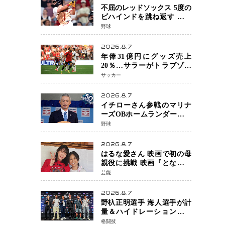
不屈のレッドソックス 5度の
ビハインドを跳ね返す 延長
13回サヨナラ勝ち 吉田正尚
野球
選手も2安打1打点で貢献 4得
点以上は驚異の28連勝
2026.8.7
年俸31億円にグッズ売上
20％…サラーがトラブゾン
スポル加入 世界サッカーは
サッカー
「五大リーグ一強」から新
時代へ
2026.8.7
イチローさん参戦のマリナ
ーズOBホームランダービー
が無料生配信 北米ならで
野球
はの“魅せる興行”に世界が
注目
2026.8.7
はるな愛さん 映画で初の母
親役に挑戦 映画『となりの
とらんす少女ちゃん』11月7
芸能
日公開 未来の自分との対話
を描く注目作
2026.8.7
野杁正明選手 海人選手が計
量＆ハイドレーションテス
トをクリア「ONE
格闘技