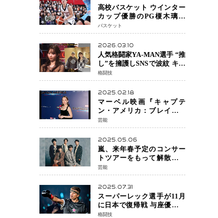
高校バスケット ウインター
カップ優勝のPG榎木璃旺
（えのき・りお）がプロの
バスケット
現場へ―。
2026.03.10
人気格闘家YA-MAN選手 “推
し”を擁護しSNSで波紋 キャ
バクラ番組騒動に参戦…結
格闘技
果的にPR効果も？
2025.02.18
マーベル映画『キャプテ
ン・アメリカ：ブレイブ・
ニュー・ワールド』 新ブラ
芸能
ック・ウィドウ役のシラ・
ハースとは！？
2025.05.06
嵐、来年春予定のコンサー
トツアーをもって解散 フ
ァンクラブも2026年5月末で
芸能
活動終了
2025.07.31
スーパーレック選手が11月
に日本で復帰戦 与座優貴選
手との激突に「すべての技
格闘技