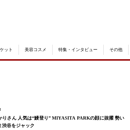
ケット
美容コスメ
特集・インタビュー
その他
1
りさん 人気は“鰻登り” MIYASITA PARKの顔に抜擢 勢い
ま渋谷をジャック