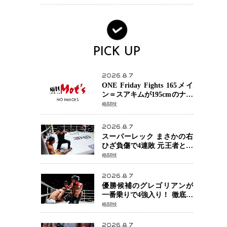
術を見せたい」
PICK UP
2026.8.7
ONE Friday Fights 165メイ
ン＝スアキムが195cmのナビ
ル・アナンからダウン奪
格闘技
取！猛反撃を耐え抜き判定
勝利、8連勝を達成
2026.8.7
スーパーレック まさかの右
ひざ負傷で4連敗 元王者とし
て異例の苦境…「アクシデ
格闘技
ント」でも消えない危険信
号
2026.8.7
優勝候補のグレゴリアンが
一番乗りで4強入り！ 徹底し
たローキックでウスビャン
格闘技
を攻略、判定勝利
2026.8.7