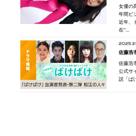
女優の髙
年間ビ
近年、
在”...
2025.3.
佐藤浩
佐藤浩
公式サ
説「ば