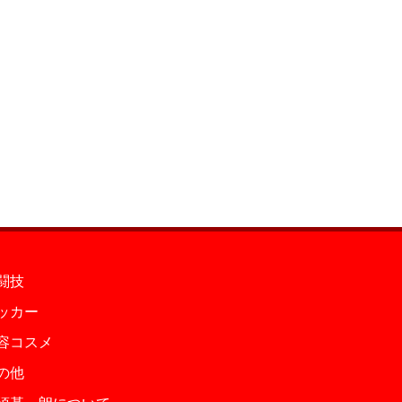
闘技
ッカー
容コスメ
の他