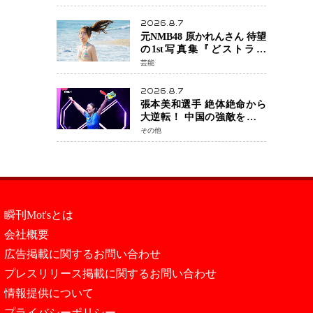
SAMURAI 2」決戦へ万全の
準備整う
2026.8.7
元NMB48 原かれんさん 待望
の1st写真集『どストライ
ク』発売決定 バリで魅せる
芸能
25歳の新境地
2026.8.7
張本美和選手 絶体絶命から
大逆転！ 中国の強敵を撃破
しWTT横浜でベスト8進出
その他
瞬刊Mot'sとは
会社概要
広告掲載に関するお問い合わせ
プレスリリース掲載に関するお問い合わせ
情報提供について
プライバシーポリシー