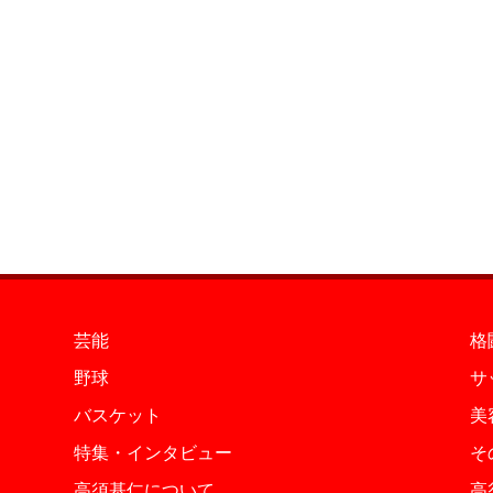
芸能
格
野球
サ
バスケット
美
特集・インタビュー
そ
高須基仁について
高