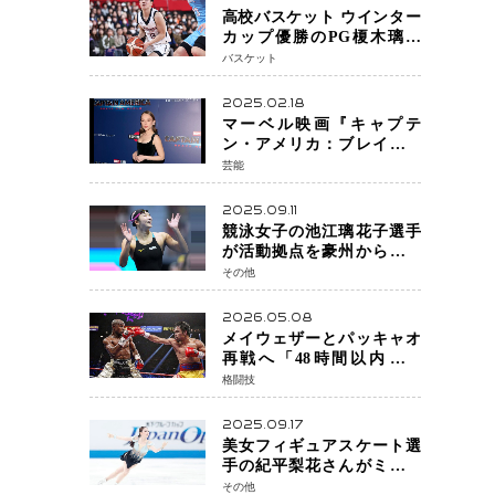
高校バスケット ウインター
カップ優勝のPG榎木璃旺
（えのき・りお）がプロの
バスケット
現場へ―。
2025.02.18
マーベル映画『キャプテ
ン・アメリカ：ブレイブ・
ニュー・ワールド』 新ブラ
芸能
ック・ウィドウ役のシラ・
ハースとは！？
2025.09.11
競泳女子の池江璃花子選手
が活動拠点を豪州から日本
へ！ 豪州での挑戦を糧に、
その他
28年ロサンゼルス五輪へ再
始動
2026.05.08
メイウェザーとパッキャオ
再戦へ「48時間以内に決
着」公式戦かエキシビショ
格闘技
ンか混迷続く
2025.09.17
美女フィギュアスケート選
手の紀平梨花さんがミラノ
五輪出場断念 中部選手権欠
その他