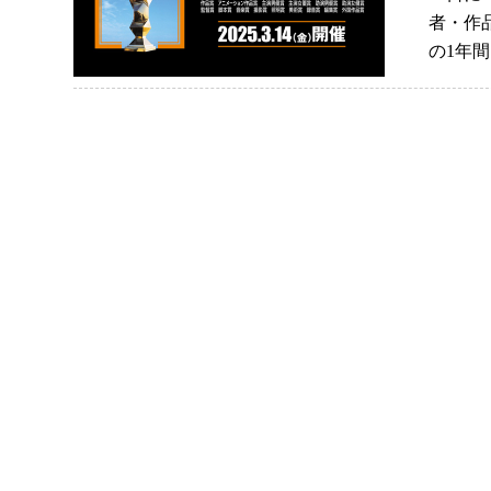
者・作品
の1年