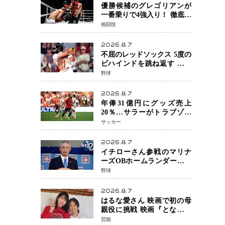
優勝候補のグレゴリアンが
一番乗りで4強入り！ 徹底し
たローキックでウスビャン
格闘技
を攻略、判定勝利
2026.8.7
不屈のレッドソックス 5度の
ビハインドを跳ね返す 延長
13回サヨナラ勝ち 吉田正尚
野球
選手も2安打1打点で貢献 4得
点以上は驚異の28連勝
2026.8.7
年俸31億円にグッズ売上
20％…サラーがトラブゾン
スポル加入 世界サッカーは
サッカー
「五大リーグ一強」から新
時代へ
2026.8.7
イチローさん参戦のマリナ
ーズOBホームランダービー
が無料生配信 北米ならで
野球
はの“魅せる興行”に世界が
注目
2026.8.7
はるな愛さん 映画で初の母
親役に挑戦 映画『となりの
とらんす少女ちゃん』11月7
芸能