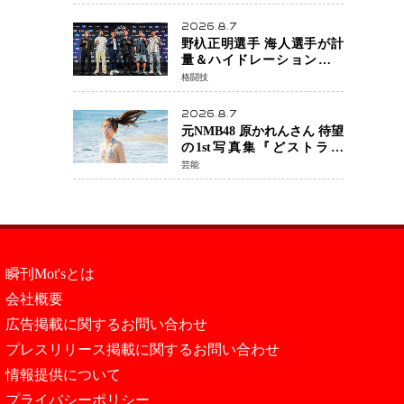
日公開 未来の自分との対話
を描く注目作
2026.8.7
野杁正明選手 海人選手が計
量＆ハイドレーションテス
トをクリア「ONE
格闘技
SAMURAI 2」決戦へ万全の
準備整う
2026.8.7
元NMB48 原かれんさん 待望
の1st写真集『どストライ
ク』発売決定 バリで魅せる
芸能
25歳の新境地
瞬刊Mot'sとは
会社概要
広告掲載に関するお問い合わせ
プレスリリース掲載に関するお問い合わせ
情報提供について
プライバシーポリシー