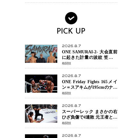
場を発表「安全最優先の判
断」
PICK UP
2026.8.7
ONE SAMURAI-2- 大会直前
に起きた計量の波紋 笠原弘
希ら注目ファイターは契約
格闘技
体重で決戦へ、山本歩夢と
平山諒選手戦は中止に
2026.8.7
ONE Friday Fights 165メイ
ン＝スアキムが195cmのナビ
ル・アナンからダウン奪
格闘技
取！猛反撃を耐え抜き判定
勝利、8連勝を達成
2026.8.7
スーパーレック まさかの右
ひざ負傷で4連敗 元王者とし
て異例の苦境…「アクシデ
格闘技
ント」でも消えない危険信
号
2026.8.7