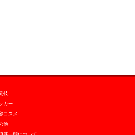
闘技
ッカー
容コスメ
の他
須基一朗について