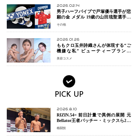
2026.02.14
男子ハーフパイプで戸塚優斗選手が悲
願の金 メダル 19歳の山田琉聖選手が
銅、日本勢W表彰台 平野歩夢は7位
その他
2026.01.26
ももクロ玉井詩織さんが体現する“ご
機嫌な私” ビューティーブランド
「iYON」が描く新しいスキンケア体
美容コスメ
験
PICK UP
2026.8.10
RIZIN.54= 前日計量で異例の展開 元
Bellator王者パッチー・ミックスら2人
が体重超過…秋元強真―クレベルは両
格闘技
者クリアで決戦へ