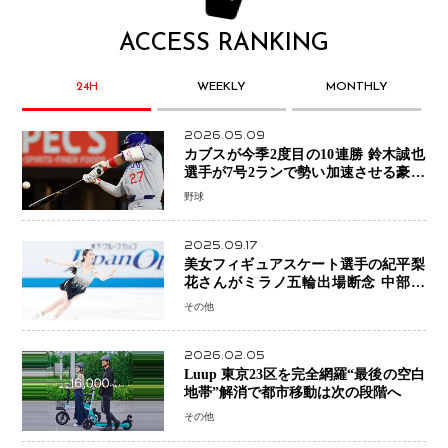
ACCESS RANKING
24H
WEEKLY
MONTHLY
2026.05.09
カブスが今季2度目の10連勝 鈴木誠也
選手が7号2ランで勢い加速させる豪快
アーチ
野球
2025.09.17
美女フィギュアスケート選手の紀平梨
花さんがミラノ五輪出場断念 中部選
手権欠場を発表「安全最優先の判断」
その他
2026.02.05
Luup 東京23区を完全網羅“最後の空白
地帯”解消で都市移動は次の段階へ
その他