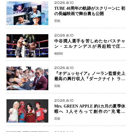
2026.8.10
TUBE 40周年の軌跡がスクリーンに 初
の長編映画で舞台裏も公開
芸能
2026.8.10
中谷潤人選手を苦しめたセバスチャ
ン・エルナンデスが再起戦で圧巻
KO 2回で相手を沈める…次戦は亀田
格闘技
京之介
2026.8.10
『オデュッセイア』ノーラン監督史上
最高の興行収入『ダークナイト ライ
ジング』超え、世界で11億ドル突破
芸能
2026.8.10
Mrs. GREEN APPLE 約1カ月の夏季休
暇へ 3人そろって創作の“充電期
間”「自分らしいインプットを」
芸能