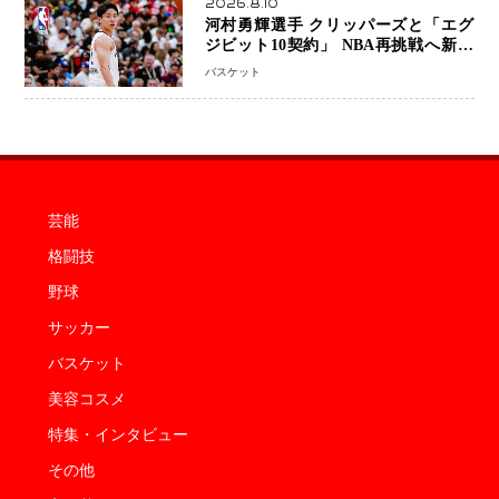
2026.8.10
河村勇輝選手 クリッパーズと「エグ
ジビット10契約」 NBA再挑戦へ新た
な一歩、八村塁選手との共闘にも期待
バスケット
芸能
格闘技
野球
サッカー
バスケット
美容コスメ
特集・インタビュー
その他