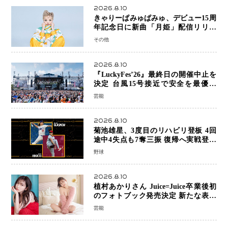
2026.8.10
きゃりーぱみゅぱみゅ、デビュー15周
年記念日に新曲「月姫」配信リリー
ス 自身初の主催フェス「PAMYU
その他
FES」も開催
2026.8.10
『LuckyFes’26』最終日の開催中止を
決定 台風15号接近で安全を最優先
「苦渋の判断」
芸能
2026.8.10
菊池雄星、3度目のリハビリ登板 4回
途中4失点も7奪三振 復帰へ実戦登板
を重ねる
野球
2026.8.10
植村あかりさん Juice=Juice卒業後初
のフォトブック発売決定 新たな表現
者としての“今”を凝縮
芸能