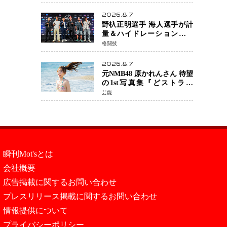
日公開 未来の自分との対話
を描く注目作
2026.8.7
野杁正明選手 海人選手が計
量＆ハイドレーションテス
トをクリア「ONE
格闘技
SAMURAI 2」決戦へ万全の
準備整う
2026.8.7
元NMB48 原かれんさん 待望
の1st写真集『どストライ
ク』発売決定 バリで魅せる
芸能
25歳の新境地
瞬刊Mot'sとは
会社概要
広告掲載に関するお問い合わせ
プレスリリース掲載に関するお問い合わせ
情報提供について
プライバシーポリシー