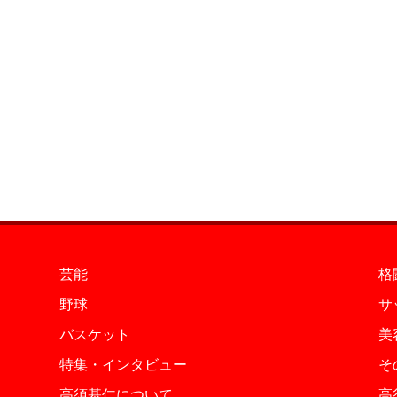
芸能
格
野球
サ
バスケット
美
特集・インタビュー
そ
高須基仁について
高