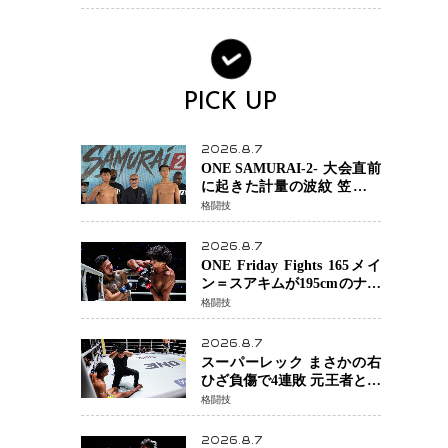
場を発表「安全最優先の判
断」
PICK UP
2026.8.7
ONE SAMURAI-2- 大会直前
に起きた計量の波紋 笠原弘
希ら注目ファイターは契約
格闘技
体重で決戦へ、山本歩夢と
平山諒選手戦は中止に
2026.8.7
ONE Friday Fights 165メイ
ン＝スアキムが195cmのナビ
ル・アナンからダウン奪
格闘技
取！猛反撃を耐え抜き判定
勝利、8連勝を達成
2026.8.7
スーパーレック まさかの右
ひざ負傷で4連敗 元王者とし
て異例の苦境…「アクシデ
格闘技
ント」でも消えない危険信
号
2026.8.7