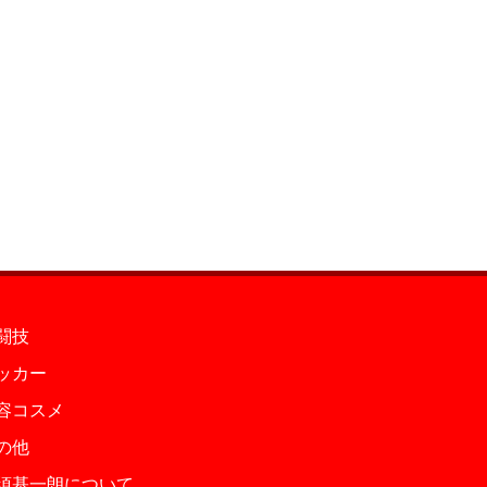
闘技
ッカー
容コスメ
の他
須基一朗について