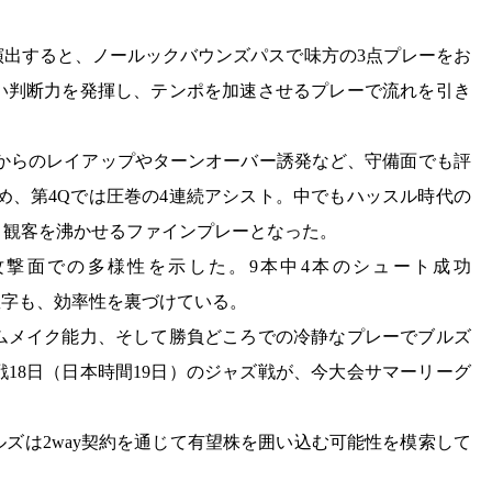
演出すると、ノールックバウンズパスで味方の3点プレーをお
い判断力を発揮し、テンポを加速させるプレーで流れを引き
ルからのレイアップやターンオーバー誘発など、守備面でも評
め、第4Qでは圧巻の4連続アシスト。中でもハッスル時代の
、観客を沸かせるファインプレーとなった。
攻撃面での多様性を示した。9本中4本のシュート成功
いう数字も、効率性を裏づけている。
ムメイク能力、そして勝負どころでの冷静なプレーでブルズ
18日（日本時間19日）のジャズ戦が、今大会サマーリーグ
ズは2way契約を通じて有望株を囲い込む可能性を模索して