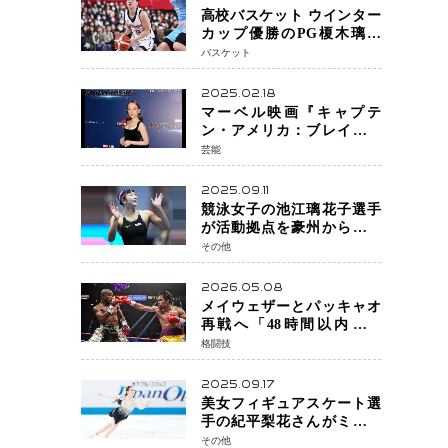
高校バスケット ウインター
カップ優勝のPG榎木璃旺
（えのき・りお）がプロの
バスケット
現場へ―。
2025.02.18
マーベル映画『キャプテ
ン・アメリカ：ブレイブ・
ニュー・ワールド』 新ブラ
芸能
ック・ウィドウ役のシラ・
ハースとは！？
2025.09.11
競泳女子の池江璃花子選手
が活動拠点を豪州から日本
へ！ 豪州での挑戦を糧に、
その他
28年ロサンゼルス五輪へ再
始動
2026.05.08
メイウェザーとパッキャオ
再戦へ「48時間以内に決
着」公式戦かエキシビショ
格闘技
ンか混迷続く
2025.09.17
美女フィギュアスケート選
手の紀平梨花さんがミラノ
五輪出場断念 中部選手権欠
その他