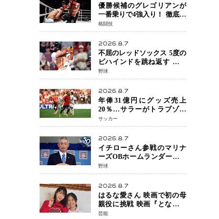
優勝候補のグレゴリアンが
一番乗りで4強入り！ 徹底し
たローキックでウスビャン
格闘技
を攻略、判定勝利
2026.8.7
不屈のレッドソックス 5度の
ビハインドを跳ね返す 延長
13回サヨナラ勝ち 吉田正尚
野球
選手も2安打1打点で貢献 4得
点以上は驚異の28連勝
2026.8.7
年俸31億円にグッズ売上
20％…サラーがトラブゾン
スポル加入 世界サッカーは
サッカー
「五大リーグ一強」から新
時代へ
2026.8.7
イチローさん参戦のマリナ
ーズOBホームランダービー
が無料生配信 北米ならで
野球
はの“魅せる興行”に世界が
注目
2026.8.7
はるな愛さん 映画で初の母
親役に挑戦 映画『となりの
とらんす少女ちゃん』11月7
芸能