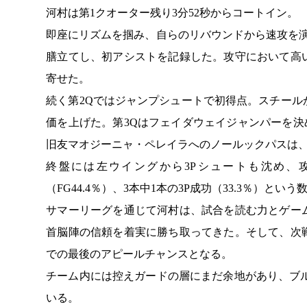
河村は第1クオーター残り3分52秒からコートイン。
即座にリズムを掴み、自らのリバウンドから速攻を
膳立てし、初アシストを記録した。攻守において高
寄せた。
続く第2Qではジャンプシュートで初得点。スチー
価を上げた。第3Qはフェイダウェイジャンパーを決
旧友マオジーニャ・ペレイラへのノールックパスは
終盤には左ウイングから3Pシュートも沈め、
（FG44.4％）、3本中1本の3P成功（33.3％）と
サマーリーグを通じて河村は、試合を読む力とゲー
首脳陣の信頼を着実に勝ち取ってきた。そして、次戦
での最後のアピールチャンスとなる。
チーム内には控えガードの層にまだ余地があり、ブル
いる。