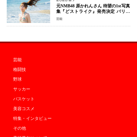
2026.8.7
元NMB48 原かれんさん 待望の1st写真
集『どストライク』発売決定 バリで
魅せる25歳の新境地
芸能
芸能
格闘技
野球
サッカー
バスケット
美容コスメ
特集・インタビュー
その他