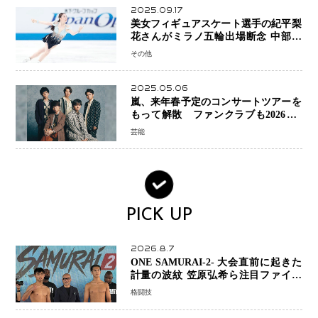
2025.09.17
美女フィギュアスケート選手の紀平梨
花さんがミラノ五輪出場断念 中部選
手権欠場を発表「安全最優先の判断」
その他
2025.05.06
嵐、来年春予定のコンサートツアーを
もって解散 ファンクラブも2026年5
月末で活動終了
芸能
PICK UP
2026.8.7
ONE SAMURAI-2- 大会直前に起きた
計量の波紋 笠原弘希ら注目ファイタ
ーは契約体重で決戦へ、山本歩夢と平
格闘技
山諒選手戦は中止に