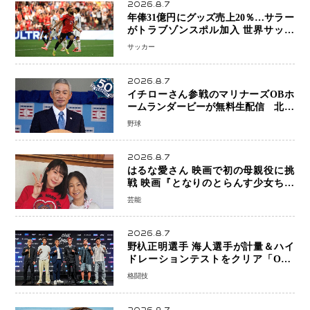
2026.8.7
年俸31億円にグッズ売上20％…サラー
がトラブゾンスポル加入 世界サッカ
ーは「五大リーグ一強」から新時代へ
サッカー
2026.8.7
イチローさん参戦のマリナーズOBホ
ームランダービーが無料生配信 北米
ならではの“魅せる興行”に世界が注目
野球
2026.8.7
はるな愛さん 映画で初の母親役に挑
戦 映画『となりのとらんす少女ちゃ
ん』11月7日公開 未来の自分との対話
芸能
を描く注目作
2026.8.7
野杁正明選手 海人選手が計量＆ハイ
ドレーションテストをクリア「ONE
SAMURAI 2」決戦へ万全の準備整う
格闘技