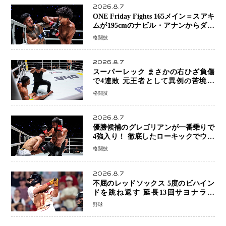
2026.8.7
ONE Friday Fights 165メイン＝スアキ
ムが195cmのナビル・アナンからダウ
ン奪取！猛反撃を耐え抜き判定勝利、
格闘技
8連勝を達成
2026.8.7
スーパーレック まさかの右ひざ負傷
で4連敗 元王者として異例の苦境…
「アクシデント」でも消えない危険信
格闘技
号
2026.8.7
優勝候補のグレゴリアンが一番乗りで
4強入り！ 徹底したローキックでウス
ビャンを攻略、判定勝利
格闘技
2026.8.7
不屈のレッドソックス 5度のビハイン
ドを跳ね返す 延長13回サヨナラ勝
ち 吉田正尚選手も2安打1打点で貢献 4
野球
得点以上は驚異の28連勝