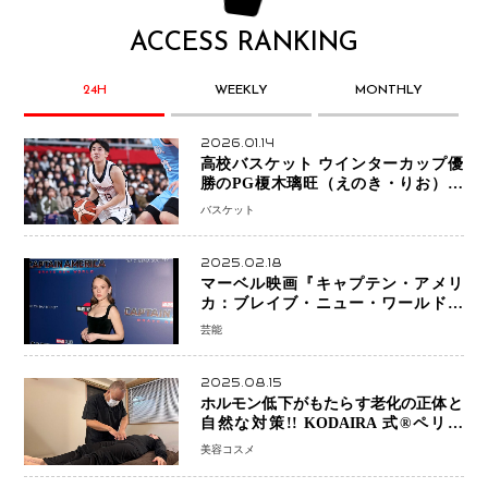
ACCESS RANKING
24H
WEEKLY
MONTHLY
2026.01.14
高校バスケット ウインターカップ優
勝のPG榎木璃旺（えのき・りお）が
プロの現場へ―。
バスケット
2025.02.18
マーベル映画『キャプテン・アメリ
カ：ブレイブ・ニュー・ワールド』
新ブラック・ウィドウ役のシラ・ハー
芸能
スとは！？
2025.08.15
ホルモン低下がもたらす老化の正体と
自然な対策!! KODAIRA 式®ペリネ
（骨盤底筋）ケア
美容コスメ