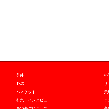
芸能
格
野球
サ
バスケット
美
特集・インタビュー
そ
高須基仁について
高