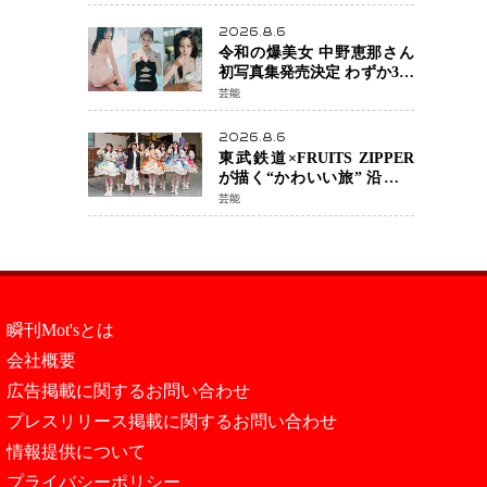
カルチェックも通過
2026.8.6
令和の爆美女 中野恵那さん
初写真集発売決定 わずか3日
で2560万インプレッション
芸能
を記録した話題の美貌を凝
縮
2026.8.6
東武鉄道×FRUITS ZIPPER
が描く“かわいい旅” 沿線を
舞台にした「TOBU KAWAII
芸能
PROJECT」が開幕
瞬刊Mot'sとは
会社概要
広告掲載に関するお問い合わせ
プレスリリース掲載に関するお問い合わせ
情報提供について
プライバシーポリシー