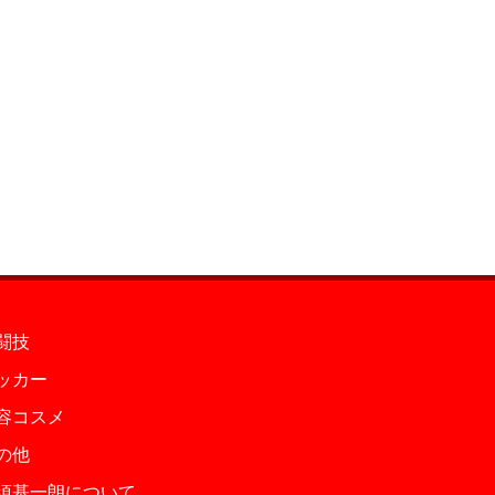
闘技
ッカー
容コスメ
の他
須基一朗について