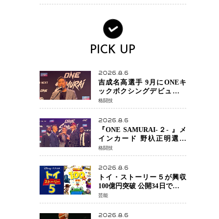
PICK UP
2026.8.6
吉成名高選手 9月にONEキ
ックボクシングデビュー決
定 チャトリCEOがサプライ
格闘技
ズ発表 2カ月連続参戦へ
2026.8.6
『ONE SAMURAI-２- 』メ
インカード 野杁正明選手
「彼を倒して勝つ」 リウ・
格闘技
メンヤンとの因縁に決着へ
再起を懸けたONEフェザー
2026.8.6
級トーナメント初戦
トイ・ストーリー５が興収
100億円突破 公開34日でピク
サー作品 史上最速 日本歴代
芸能
シリーズ最高更新も目前
2026.8.6