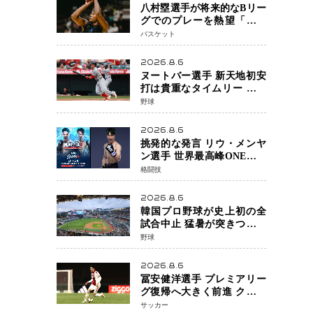
八村塁選手が将来的なBリー
グでのプレーを熱望「一つ
の夢ですね」スター帰還が
バスケット
リーグ価値を押し上げる可
能性
2026.8.6
ヌートバー選手 新天地初安
打は貴重なタイムリー 本拠
地ファンが大歓声 笑顔で歓
野球
喜
2026.8.6
挑発的な発言 リウ・メンヤ
ン選手 世界最高峰ONEで浮
き彫りになる 日本キックボ
格闘技
クシングが直面する“技術
戦”の現在地
2026.8.6
韓国プロ野球が史上初の全
試合中止 猛暑が突きつけた
「屋外スポーツの限界」 日
野球
本発のドーム型施設時代へ
2026.8.6
冨安健洋選手 プレミアリー
グ復帰へ大きく前進 クリス
タルパレス加入目前 メディ
サッカー