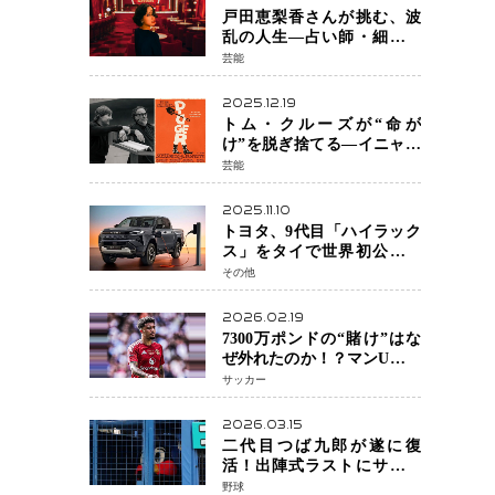
戸田恵梨香さんが挑む、波
乱の人生―占い師・細木数
子をNetflixで実写化
芸能
2025.12.19
トム・クルーズが“命が
け”を脱ぎ捨てる―イニャリ
トゥ監督と挑む前代未聞の
芸能
大惨事コメディ「DIGGER
ディガー」始動
2025.11.10
トヨタ、9代目「ハイラック
ス」をタイで世界初公開
電動化戦略の象徴となる
その他
BEVモデルを初設定
2026.02.19
7300万ポンドの“賭け”はな
ぜ外れたのか！？マンU、サ
ンチョをフリー放出
サッカー
へ・・・補強戦略の転換点
に
2026.03.15
二代目つば九郎が遂に復
活！出陣式ラストにサプラ
イズ登場で神宮が歓喜
野球