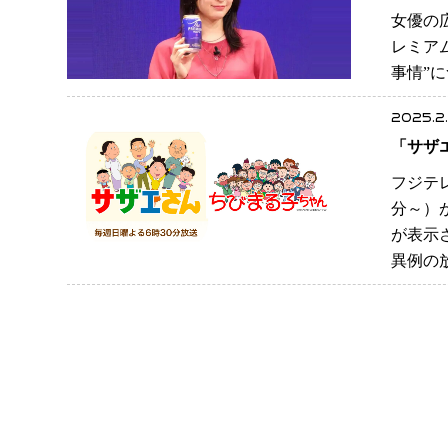
女優の
レミア
事情”に
2025.2
「サザ
フジテ
分～）
が表示
異例の放