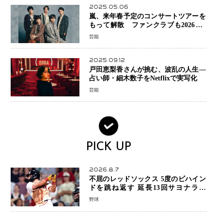
2025.05.06
嵐、来年春予定のコンサートツアーを
もって解散 ファンクラブも2026年5
月末で活動終了
芸能
2025.09.12
戸田恵梨香さんが挑む、波乱の人生―
占い師・細木数子をNetflixで実写化
芸能
PICK UP
2026.8.7
不屈のレッドソックス 5度のビハイン
ドを跳ね返す 延長13回サヨナラ勝
ち 吉田正尚選手も2安打1打点で貢献 4
野球
得点以上は驚異の28連勝