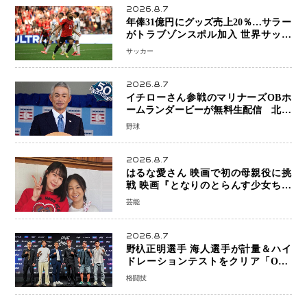
2026.8.7
年俸31億円にグッズ売上20％…サラー
がトラブゾンスポル加入 世界サッカ
ーは「五大リーグ一強」から新時代へ
サッカー
2026.8.7
イチローさん参戦のマリナーズOBホ
ームランダービーが無料生配信 北米
ならではの“魅せる興行”に世界が注目
野球
2026.8.7
はるな愛さん 映画で初の母親役に挑
戦 映画『となりのとらんす少女ちゃ
ん』11月7日公開 未来の自分との対話
芸能
を描く注目作
2026.8.7
野杁正明選手 海人選手が計量＆ハイ
ドレーションテストをクリア「ONE
SAMURAI 2」決戦へ万全の準備整う
格闘技