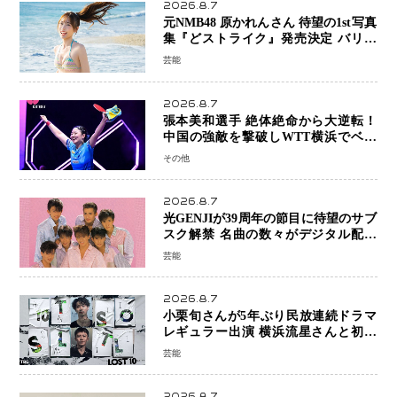
2026.8.7
元NMB48 原かれんさん 待望の1st写真
集『どストライク』発売決定 バリで
魅せる25歳の新境地
芸能
2026.8.7
張本美和選手 絶体絶命から大逆転！
中国の強敵を撃破しWTT横浜でベス
ト8進出
その他
2026.8.7
光GENJIが39周年の節目に待望のサブ
スク解禁 名曲の数々がデジタル配信
へ 40周年へ向け1年間で全作品を順次
芸能
公開
2026.8.7
小栗旬さんが5年ぶり民放連続ドラマ
レギュラー出演 横浜流星さんと初共
演『LOST10』で異色バディ結成
芸能
2026.8.7