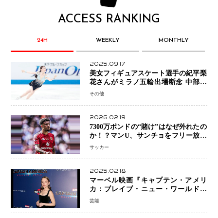
ACCESS RANKING
24H
WEEKLY
MONTHLY
2025.09.17
美女フィギュアスケート選手の紀平梨
花さんがミラノ五輪出場断念 中部選
手権欠場を発表「安全最優先の判断」
その他
2026.02.19
7300万ポンドの“賭け”はなぜ外れたの
か！？マンU、サンチョをフリー放出
へ・・・補強戦略の転換点に
サッカー
2025.02.18
マーベル映画『キャプテン・アメリ
カ：ブレイブ・ニュー・ワールド』
新ブラック・ウィドウ役のシラ・ハー
芸能
スとは！？