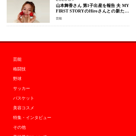
山本舞香さん 第1子出産を報告 夫 MY
FIRST STORYのHiroさんとの新たな
家族生活「母子ともに健康」
芸能
芸能
格闘技
野球
サッカー
バスケット
美容コスメ
特集・インタビュー
その他