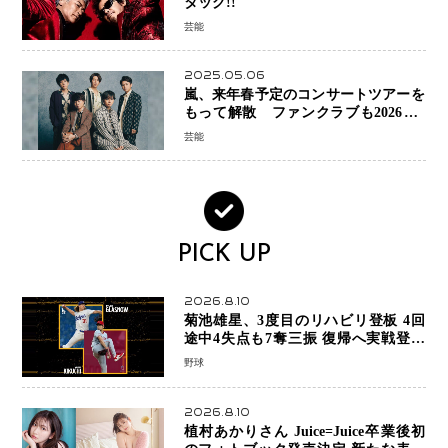
タッグ!!
芸能
2025.05.06
嵐、来年春予定のコンサートツアーを
もって解散 ファンクラブも2026年5
月末で活動終了
芸能
PICK UP
2026.8.10
菊池雄星、3度目のリハビリ登板 4回
途中4失点も7奪三振 復帰へ実戦登板
を重ねる
野球
2026.8.10
植村あかりさん Juice=Juice卒業後初