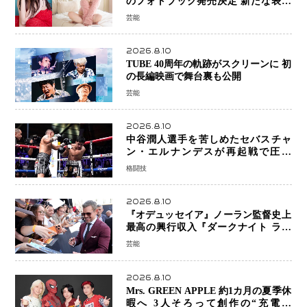
のフォトブック発売決定 新たな表現
者としての“今”を凝縮
芸能
2026.8.10
TUBE 40周年の軌跡がスクリーンに 初
の長編映画で舞台裏も公開
芸能
2026.8.10
中谷潤人選手を苦しめたセバスチャ
ン・エルナンデスが再起戦で圧巻
KO 2回で相手を沈める…次戦は亀田
格闘技
京之介
2026.8.10
『オデュッセイア』ノーラン監督史上
最高の興行収入『ダークナイト ライ
ジング』超え、世界で11億ドル突破
芸能
2026.8.10
Mrs. GREEN APPLE 約1カ月の夏季休
暇へ 3人そろって創作の“充電期