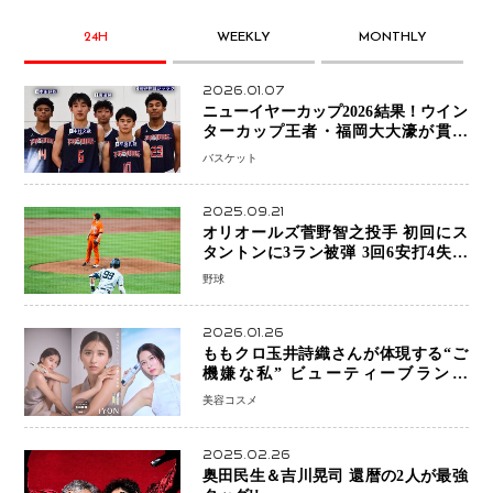
24H
WEEKLY
MONTHLY
2026.01.07
ニューイヤーカップ2026結果！ウイン
ターカップ王者・福岡大大濠が貫禄
V！ 東山は“背番号継承”で新たな物語
バスケット
を刻む
2025.09.21
オリオールズ菅野智之投手 初回にス
タントンに3ラン被弾 3回6安打4失点
で降板
野球
2026.01.26
ももクロ玉井詩織さんが体現する“ご
機嫌な私” ビューティーブランド
「iYON」が描く新しいスキンケア体
美容コスメ
験
2025.02.26
奥田民生＆吉川晃司 還暦の2人が最強