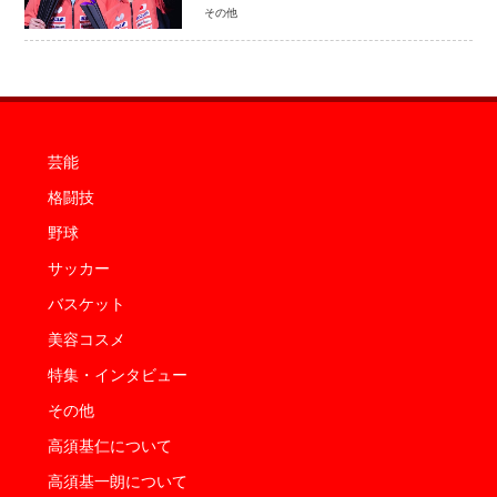
史上初の快挙 2人で約1264万円の優
その他
勝賞金
芸能
格闘技
野球
サッカー
バスケット
美容コスメ
特集・インタビュー
その他
高須基仁について
高須基一朗について