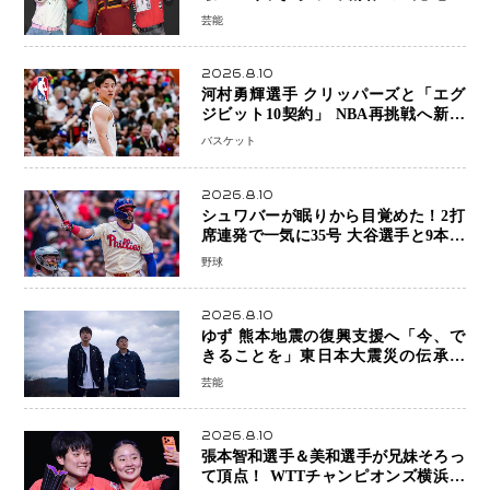
間”「自分らしいインプットを」
芸能
2026.8.10
河村勇輝選手 クリッパーズと「エグ
ジビット10契約」 NBA再挑戦へ新た
な一歩、八村塁選手との共闘にも期待
バスケット
2026.8.10
シュワバーが眠りから目覚めた！2打
席連発で一気に35号 大谷選手と9本差
に 本塁打王争いで単独トップ浮上
野球
2026.8.10
ゆず 熊本地震の復興支援へ「今、で
きることを」東日本大震災の伝承歌
「幾重」ライブ音源を配信、収益を全
芸能
額寄付
2026.8.10
張本智和選手＆美和選手が兄妹そろっ
て頂点！ WTTチャンピオンズ横浜で