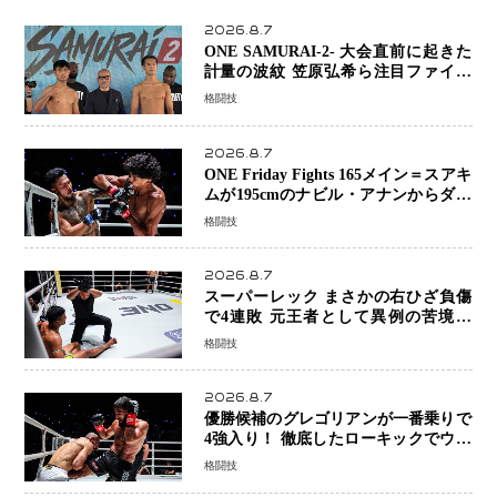
2026.8.7
ONE SAMURAI-2- 大会直前に起きた
計量の波紋 笠原弘希ら注目ファイタ
ーは契約体重で決戦へ、山本歩夢と平
格闘技
山諒選手戦は中止に
2026.8.7
ONE Friday Fights 165メイン＝スアキ
ムが195cmのナビル・アナンからダウ
ン奪取！猛反撃を耐え抜き判定勝利、
格闘技
8連勝を達成
2026.8.7
スーパーレック まさかの右ひざ負傷
で4連敗 元王者として異例の苦境…
「アクシデント」でも消えない危険信
格闘技
号
2026.8.7
優勝候補のグレゴリアンが一番乗りで
4強入り！ 徹底したローキックでウス
ビャンを攻略、判定勝利
格闘技