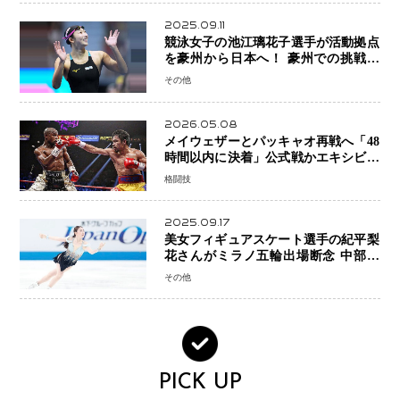
2025.09.11
競泳女子の池江璃花子選手が活動拠点
を豪州から日本へ！ 豪州での挑戦を
糧に、28年ロサンゼルス五輪へ再始動
その他
2026.05.08
メイウェザーとパッキャオ再戦へ「48
時間以内に決着」公式戦かエキシビシ
ョンか混迷続く
格闘技
2025.09.17
美女フィギュアスケート選手の紀平梨
花さんがミラノ五輪出場断念 中部選
手権欠場を発表「安全最優先の判断」
その他
PICK UP