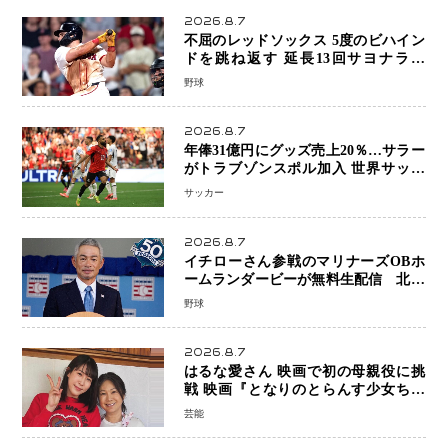
2026.8.7
不屈のレッドソックス 5度のビハイン
ドを跳ね返す 延長13回サヨナラ勝
ち 吉田正尚選手も2安打1打点で貢献 4
野球
得点以上は驚異の28連勝
2026.8.7
年俸31億円にグッズ売上20％…サラー
がトラブゾンスポル加入 世界サッカ
ーは「五大リーグ一強」から新時代へ
サッカー
2026.8.7
イチローさん参戦のマリナーズOBホ
ームランダービーが無料生配信 北米
ならではの“魅せる興行”に世界が注目
野球
2026.8.7
はるな愛さん 映画で初の母親役に挑
戦 映画『となりのとらんす少女ちゃ
ん』11月7日公開 未来の自分との対話
芸能
を描く注目作