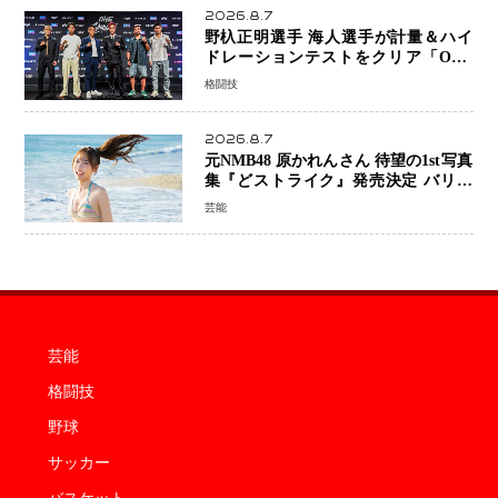
2026.8.7
野杁正明選手 海人選手が計量＆ハイ
ドレーションテストをクリア「ONE
SAMURAI 2」決戦へ万全の準備整う
格闘技
2026.8.7
元NMB48 原かれんさん 待望の1st写真
集『どストライク』発売決定 バリで
魅せる25歳の新境地
芸能
芸能
格闘技
野球
サッカー