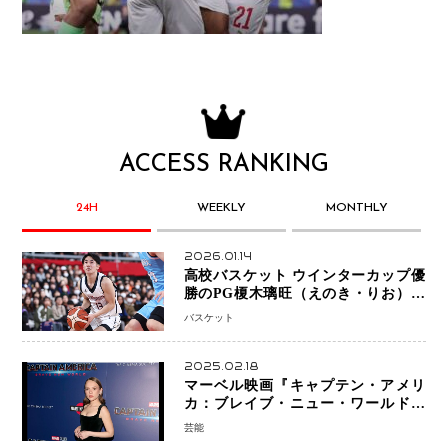
ACCESS RANKING
24H
WEEKLY
MONTHLY
2026.01.14
高校バスケット ウインターカップ優
勝のPG榎木璃旺（えのき・りお）が
プロの現場へ―。
バスケット
2025.02.18
マーベル映画『キャプテン・アメリ
カ：ブレイブ・ニュー・ワールド』
新ブラック・ウィドウ役のシラ・ハー
芸能
スとは！？