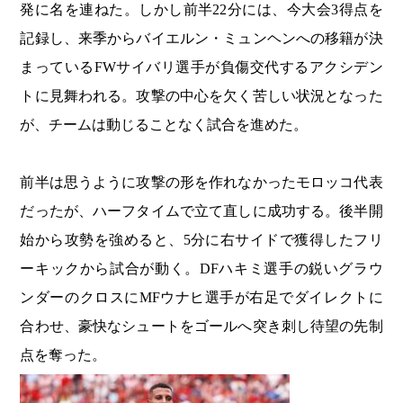
発に名を連ねた。しかし前半22分には、今大会3得点を
記録し、来季からバイエルン・ミュンヘンへの移籍が決
まっているFWサイバリ選手が負傷交代するアクシデン
トに見舞われる。攻撃の中心を欠く苦しい状況となった
が、チームは動じることなく試合を進めた。
前半は思うように攻撃の形を作れなかったモロッコ代表
だったが、ハーフタイムで立て直しに成功する。後半開
始から攻勢を強めると、5分に右サイドで獲得したフリ
ーキックから試合が動く。DFハキミ選手の鋭いグラウ
ンダーのクロスにMFウナヒ選手が右足でダイレクトに
合わせ、豪快なシュートをゴールへ突き刺し待望の先制
点を奪った。