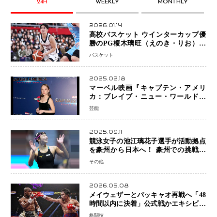
24H
WEEKLY
MONTHLY
2026.01.14
高校バスケット ウインターカップ優
勝のPG榎木璃旺（えのき・りお）が
プロの現場へ―。
バスケット
2025.02.18
マーベル映画『キャプテン・アメリ
カ：ブレイブ・ニュー・ワールド』
新ブラック・ウィドウ役のシラ・ハー
芸能
スとは！？
2025.09.11
競泳女子の池江璃花子選手が活動拠点
を豪州から日本へ！ 豪州での挑戦を
糧に、28年ロサンゼルス五輪へ再始動
その他
2026.05.08
メイウェザーとパッキャオ再戦へ「48
時間以内に決着」公式戦かエキシビシ
ョンか混迷続く
格闘技