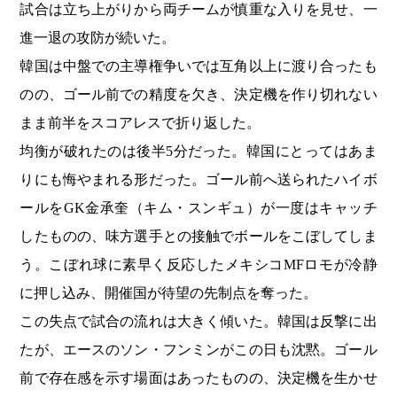
試合は立ち上がりから両チームが慎重な入りを見せ、一
進一退の攻防が続いた。
韓国は中盤での主導権争いでは互角以上に渡り合ったも
のの、ゴール前での精度を欠き、決定機を作り切れない
まま前半をスコアレスで折り返した。
均衡が破れたのは後半5分だった。韓国にとってはあま
りにも悔やまれる形だった。ゴール前へ送られたハイボ
ールをGK金承奎（キム・スンギュ）が一度はキャッチ
したものの、味方選手との接触でボールをこぼしてしま
う。こぼれ球に素早く反応したメキシコMFロモが冷静
に押し込み、開催国が待望の先制点を奪った。
この失点で試合の流れは大きく傾いた。韓国は反撃に出
たが、エースのソン・フンミンがこの日も沈黙。ゴール
前で存在感を示す場面はあったものの、決定機を生かせ