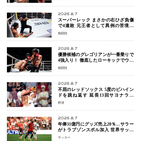
8連勝を達成
2026.8.7
スーパーレック まさかの右ひざ負傷
で4連敗 元王者として異例の苦境…
「アクシデント」でも消えない危険信
格闘技
号
2026.8.7
優勝候補のグレゴリアンが一番乗りで
4強入り！ 徹底したローキックでウス
ビャンを攻略、判定勝利
格闘技
2026.8.7
不屈のレッドソックス 5度のビハイン
ドを跳ね返す 延長13回サヨナラ勝
ち 吉田正尚選手も2安打1打点で貢献 4
野球
得点以上は驚異の28連勝
2026.8.7
年俸31億円にグッズ売上20％…サラー
がトラブゾンスポル加入 世界サッカ
ーは「五大リーグ一強」から新時代へ
サッカー