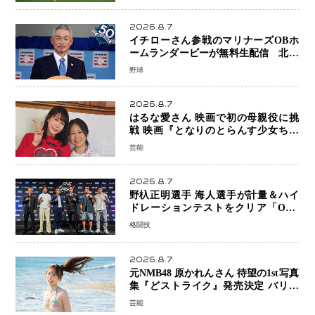
2026.8.7
イチローさん参戦のマリナーズOBホ
ームランダービーが無料生配信 北米
ならではの“魅せる興行”に世界が注目
野球
2026.8.7
はるな愛さん 映画で初の母親役に挑
戦 映画『となりのとらんす少女ちゃ
ん』11月7日公開 未来の自分との対話
芸能
を描く注目作
2026.8.7
野杁正明選手 海人選手が計量＆ハイ
ドレーションテストをクリア「ONE
SAMURAI 2」決戦へ万全の準備整う
格闘技
2026.8.7
元NMB48 原かれんさん 待望の1st写真
集『どストライク』発売決定 バリで
魅せる25歳の新境地
芸能