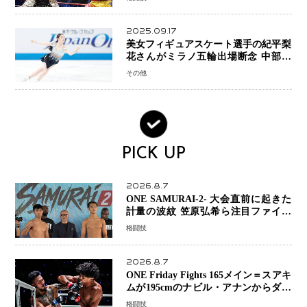
2025.09.17
美女フィギュアスケート選手の紀平梨
花さんがミラノ五輪出場断念 中部選
手権欠場を発表「安全最優先の判断」
その他
PICK UP
2026.8.7
ONE SAMURAI-2- 大会直前に起きた
計量の波紋 笠原弘希ら注目ファイタ
ーは契約体重で決戦へ、山本歩夢と平
格闘技
山諒選手戦は中止に
2026.8.7
ONE Friday Fights 165メイン＝スアキ
ムが195cmのナビル・アナンからダウ
ン奪取！猛反撃を耐え抜き判定勝利、
格闘技