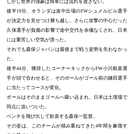
しかし世界の強豪は簡単には流れを渡さない。
後半19分、オランダは途中出場のFWシュメルビル選手
が決定力を見せつけ勝ち越し。さらに攻撃の中心だった
久保選手が負傷の影響で途中交代を余儀なくされ、日本
には重苦しい空気が漂った。
それでも森保ジャパンは最後まで戦う姿勢を失わなかっ
た。
後半44分、獲得したコーナーキックからFW小川航基選
手が頭で合わせると、そのボールがゴール前の鎌田選手
に当たってコースが変化。
ボールはそのままゴールへ吸い込まれ、日本は土壇場で
同点に追いついた。
ベンチを飛び出して歓喜する森保一監督。
その姿は、このチームが積み重ねてきた4年間を象徴す