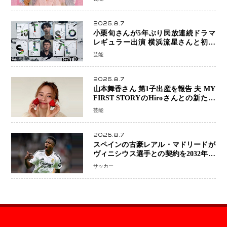
公開
2026.8.7
小栗旬さんが5年ぶり民放連続ドラマ
レギュラー出演 横浜流星さんと初共
演『LOST10』で異色バディ結成
芸能
2026.8.7
山本舞香さん 第1子出産を報告 夫 MY
FIRST STORYのHiroさんとの新たな
家族生活「母子ともに健康」
芸能
2026.8.7
スペインの古豪レアル・マドリードが
ヴィニシウス選手との契約を2032年ま
で延長 長期交渉が決着 年俸は約43億
サッカー
円と現地報道