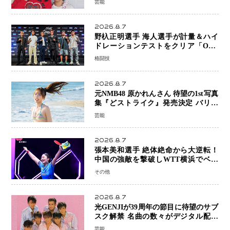
芸能
を描く注目作
2026.8.7
野杁正明選手 海人選手が計量＆ハイ
ドレーションテストをクリア「ONE
SAMURAI 2」決戦へ万全の準備整う
格闘技
2026.8.7
元NMB48 原かれんさん 待望の1st写真
集『どストライク』発売決定 バリで
魅せる25歳の新境地
芸能
2026.8.7
張本美和選手 絶体絶命から大逆転！
中国の強敵を撃破しWTT横浜でベス
ト8進出
その他
2026.8.7
光GENJIが39周年の節目に待望のサブ
スク解禁 名曲の数々がデジタル配信
へ 40周年へ向け1年間で全作品を順次
芸能