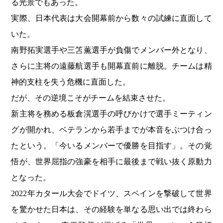
る光景でもあった。
実際、日本代表は大会開幕前から数々の試練に直面して
いた。
南野拓実選手や三笘薫選手が負傷でメンバー外となり、
さらに主将の遠藤航選手も開幕直前に離脱。チームは精
神的支柱を失う危機に直面した。
だが、その逆境こそがチームを結束させた。
新主将を務める板倉滉選手の呼びかけで選手ミーティン
グが開かれ、ベテランから若手までが本音をぶつけ合っ
たという。「今いるメンバーで優勝を目指す」。その覚
悟が、世界屈指の強豪を相手に最後まで戦い抜く原動力
となった。
2022年カタール大会でドイツ、スペインを撃破して世界
を驚かせた日本は、その経験を単なる思い出では終わら