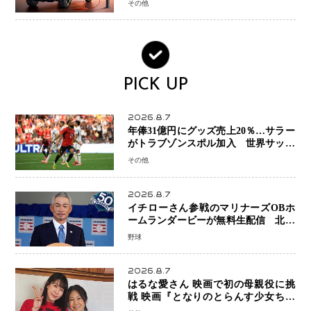
その他
PICK UP
2026.8.7
年俸31億円にグッズ売上20％…サラー
がトラブゾンスポル加入 世界サッカ
ーは「五大リーグ一強」から新時代へ
その他
2026.8.7
イチローさん参戦のマリナーズOBホ
ームランダービーが無料生配信 北米
ならではの“魅せる興行”に世界が注目
野球
2026.8.7
はるな愛さん 映画で初の母親役に挑
戦 映画『となりのとらんす少女ちゃ
ん』11月7日公開 未来の自分との対話