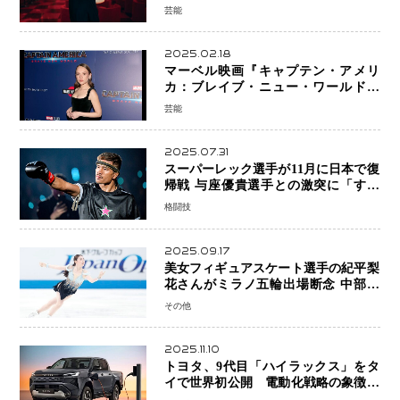
芸能
2025.02.18
マーベル映画『キャプテン・アメリ
カ：ブレイブ・ニュー・ワールド』
新ブラック・ウィドウ役のシラ・ハー
芸能
スとは！？
2025.07.31
スーパーレック選手が11月に日本で復
帰戦 与座優貴選手との激突に「すべ
ての技術を見せたい」
格闘技
2025.09.17
美女フィギュアスケート選手の紀平梨
花さんがミラノ五輪出場断念 中部選
手権欠場を発表「安全最優先の判断」
その他
2025.11.10
トヨタ、9代目「ハイラックス」をタ
イで世界初公開 電動化戦略の象徴と
なるBEVモデルを初設定