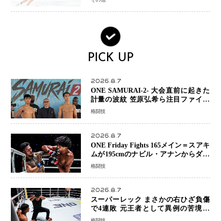
PICK UP
2026.8.7
ONE SAMURAI-2- 大会直前に起きた
計量の波紋 笠原弘希ら注目ファイタ
ーは契約体重で決戦へ、山本歩夢と平
格闘技
山諒選手戦は中止に
2026.8.7
ONE Friday Fights 165メイン＝スアキ
ムが195cmのナビル・アナンからダウ
ン奪取！猛反撃を耐え抜き判定勝利、
格闘技
8連勝を達成
2026.8.7
スーパーレック まさかの右ひざ負傷
で4連敗 元王者として異例の苦境…
「アクシデント」でも消えない危険信
格闘技