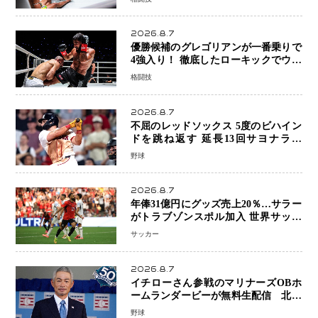
号
2026.8.7
優勝候補のグレゴリアンが一番乗りで
4強入り！ 徹底したローキックでウス
ビャンを攻略、判定勝利
格闘技
2026.8.7
不屈のレッドソックス 5度のビハイン
ドを跳ね返す 延長13回サヨナラ勝
ち 吉田正尚選手も2安打1打点で貢献 4
野球
得点以上は驚異の28連勝
2026.8.7
年俸31億円にグッズ売上20％…サラー
がトラブゾンスポル加入 世界サッカ
ーは「五大リーグ一強」から新時代へ
サッカー
2026.8.7
イチローさん参戦のマリナーズOBホ
ームランダービーが無料生配信 北米
ならではの“魅せる興行”に世界が注目
野球