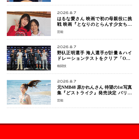
2026.8.7
はるな愛さん 映画で初の母親役に挑
戦 映画『となりのとらんす少女ちゃ
ん』11月7日公開 未来の自分との対話
芸能
を描く注目作
2026.8.7
野杁正明選手 海人選手が計量＆ハイ
ドレーションテストをクリア「ONE
SAMURAI 2」決戦へ万全の準備整う
格闘技
2026.8.7
元NMB48 原かれんさん 待望の1st写真
集『どストライク』発売決定 バリで
魅せる25歳の新境地
芸能