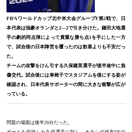
FIFAワールドカップ北中米大会グループF第2戦で、日
本代表は強豪オランダと2―2で引き分けた。鎌田大地選
手の劇的同点弾によって貴重な勝ち点1を手にした一方
で、試合後の日本陣営を覆ったのは歓喜よりも不安だっ
た。
チームの攻撃をけん引する久保建英選手が後半途中に負
傷交代。試合後には車椅子でスタジアムを後にする姿が
確認され、日本代表サポーターの間に大きな衝撃が広が
っている。
問題の場面は後半26分だった。
ボールを保持した久保選手に対し、オランダ代表DFの