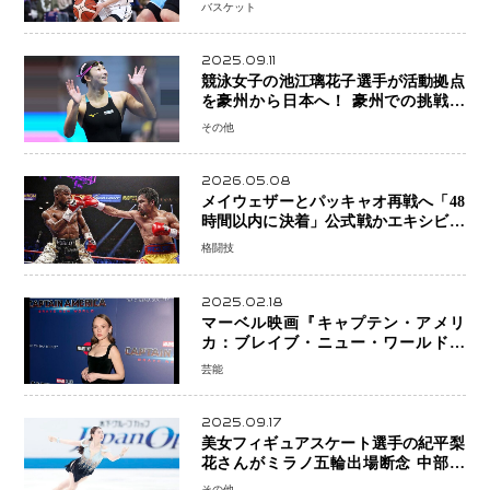
プロの現場へ―。
バスケット
2025.09.11
競泳女子の池江璃花子選手が活動拠点
を豪州から日本へ！ 豪州での挑戦を
糧に、28年ロサンゼルス五輪へ再始動
その他
2026.05.08
メイウェザーとパッキャオ再戦へ「48
時間以内に決着」公式戦かエキシビシ
ョンか混迷続く
格闘技
2025.02.18
マーベル映画『キャプテン・アメリ
カ：ブレイブ・ニュー・ワールド』
新ブラック・ウィドウ役のシラ・ハー
芸能
スとは！？
2025.09.17
美女フィギュアスケート選手の紀平梨
花さんがミラノ五輪出場断念 中部選
手権欠場を発表「安全最優先の判断」
その他