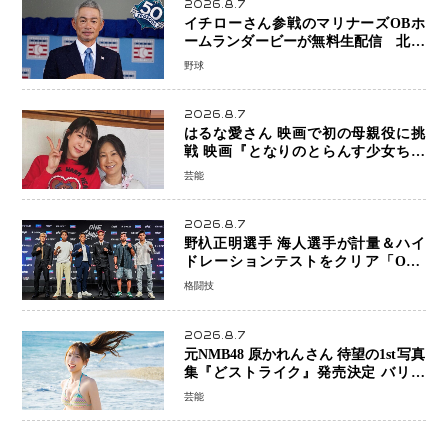
2026.8.7
イチローさん参戦のマリナーズOBホ
ームランダービーが無料生配信 北米
ならではの“魅せる興行”に世界が注目
野球
2026.8.7
はるな愛さん 映画で初の母親役に挑
戦 映画『となりのとらんす少女ちゃ
ん』11月7日公開 未来の自分との対話
芸能
を描く注目作
2026.8.7
野杁正明選手 海人選手が計量＆ハイ
ドレーションテストをクリア「ONE
SAMURAI 2」決戦へ万全の準備整う
格闘技
2026.8.7
元NMB48 原かれんさん 待望の1st写真
集『どストライク』発売決定 バリで
魅せる25歳の新境地
芸能