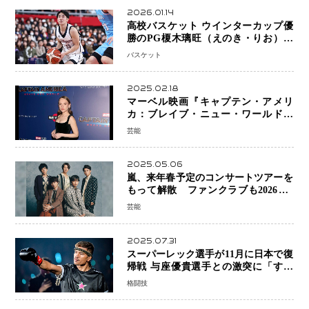
2026.01.14
高校バスケット ウインターカップ優
勝のPG榎木璃旺（えのき・りお）が
プロの現場へ―。
バスケット
2025.02.18
マーベル映画『キャプテン・アメリ
カ：ブレイブ・ニュー・ワールド』
新ブラック・ウィドウ役のシラ・ハー
芸能
スとは！？
2025.05.06
嵐、来年春予定のコンサートツアーを
もって解散 ファンクラブも2026年5
月末で活動終了
芸能
2025.07.31
スーパーレック選手が11月に日本で復
帰戦 与座優貴選手との激突に「すべ
ての技術を見せたい」
格闘技