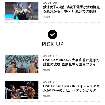
2025.09.11
競泳女子の池江璃花子選手が活動拠点
を豪州から日本へ！ 豪州での挑戦を
糧に、28年ロサンゼルス五輪へ再始動
その他
PICK UP
2026.8.7
ONE SAMURAI-2- 大会直前に起きた
計量の波紋 笠原弘希ら注目ファイタ
ーは契約体重で決戦へ、山本歩夢と平
格闘技
山諒選手戦は中止に
2026.8.7
ONE Friday Fights 165メイン＝スアキ
ムが195cmのナビル・アナンからダウ
ン奪取！猛反撃を耐え抜き判定勝利、
格闘技
8連勝を達成