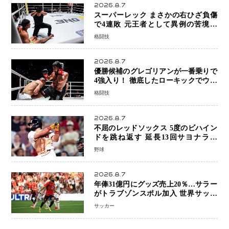
2026.8.7
スーパーレック まさかの右ひざ負傷
で4連敗 元王者として異例の苦境…
「アクシデント」でも消えない危険信
格闘技
号
2026.8.7
優勝候補のグレゴリアンが一番乗りで
4強入り！ 徹底したローキックでウス
ビャンを攻略、判定勝利
格闘技
2026.8.7
不屈のレッドソックス 5度のビハイン
ドを跳ね返す 延長13回サヨナラ勝
ち 吉田正尚選手も2安打1打点で貢献 4
野球
得点以上は驚異の28連勝
2026.8.7
年俸31億円にグッズ売上20％…サラー
がトラブゾンスポル加入 世界サッカ
ーは「五大リーグ一強」から新時代へ
サッカー