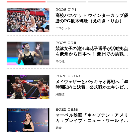
2026.01.14
高校バスケット ウインターカップ優
勝のPG榎木璃旺（えのき・りお）が
プロの現場へ―。
バスケット
2025.09.11
競泳女子の池江璃花子選手が活動拠点
を豪州から日本へ！ 豪州での挑戦を
糧に、28年ロサンゼルス五輪へ再始動
その他
2026.05.08
メイウェザーとパッキャオ再戦へ「48
時間以内に決着」公式戦かエキシビシ
ョンか混迷続く
格闘技
2025.02.18
マーベル映画『キャプテン・アメリ
カ：ブレイブ・ニュー・ワールド』
新ブラック・ウィドウ役のシラ・ハー
芸能
スとは！？