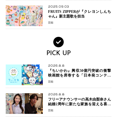
2025.09.03
FRUITS ZIPPERが『クレヨンしんち
ゃん』新主題歌を担当
芸能
PICK UP
2026.8.8
『ちいかわ』興収50億円突破の衝撃
映画館を席巻する「日本発コンテン
ツ」の強さ スパイダーマン、モアナ
芸能
ら世界級作品と並ぶ存在感
2026.8.8
フリーアナウンサーの高木由梨奈さん
結婚2周年に新たな家族を迎える喜び
を報告 夫・岸田タツヤさんと連名
芸能
「夫婦ともに幸せに感じています」