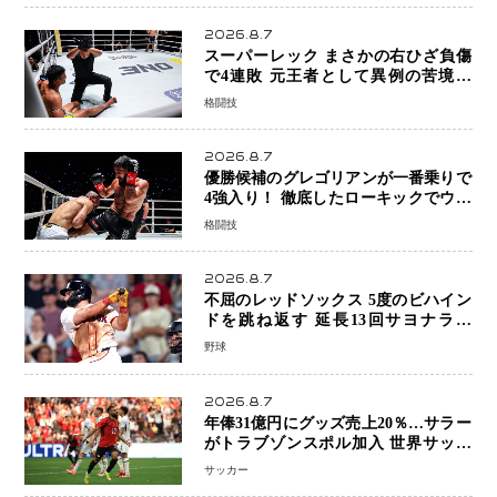
2026.8.7
スーパーレック まさかの右ひざ負傷
で4連敗 元王者として異例の苦境…
「アクシデント」でも消えない危険信
格闘技
号
2026.8.7
優勝候補のグレゴリアンが一番乗りで
4強入り！ 徹底したローキックでウス
ビャンを攻略、判定勝利
格闘技
2026.8.7
不屈のレッドソックス 5度のビハイン
ドを跳ね返す 延長13回サヨナラ勝
ち 吉田正尚選手も2安打1打点で貢献 4
野球
得点以上は驚異の28連勝
2026.8.7
年俸31億円にグッズ売上20％…サラー
がトラブゾンスポル加入 世界サッカ
ーは「五大リーグ一強」から新時代へ
サッカー