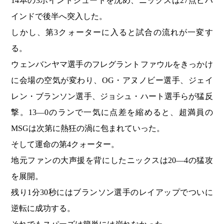
14本の3ポイントシュートを沈め、ニックスは27点ビハ
インドで後半へ突入した。
しかし、第3クォーターに入ると試合の流れが一変す
る。
ウェンバンヤマ選手のフレグラントファウルをきっかけ
に会場の空気が変わり、OG・アヌノビー選手、ジェイ
レン・ブランソン選手、ジョシュ・ハート選手らが猛反
撃。13―0のランで一気に点差を縮めると、超満員の
MSGは次第に熱狂の渦に包まれていった。
そして運命の第4クォーター。
地元ファンの大声援を背にしたニックスは20―4の猛攻
を展開。
残り1分30秒にはブランソン選手のレイアップでついに
逆転に成功する。