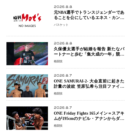
2026.8.8
元NBA選手でトランスジェンダーであ
ることを公にしているエネス・カンタ
ーがWNBAドラフト参戦を表明「参加
バスケット
資格を満たしている」異例の挑戦、そ
の背景に女子スポーツを巡る議論
2026.8.8
久保優太選手が結婚を報告 新たなパ
ートナーと歩む「集大成の一年」競技
生活を支える存在に感謝
格闘技
2026.8.7
ONE SAMURAI-2- 大会直前に起きた
計量の波紋 笠原弘希ら注目ファイタ
ーは契約体重で決戦へ、山本歩夢と平
格闘技
山諒選手戦は中止に
2026.8.7
ONE Friday Fights 165メイン＝スアキ
ムが195cmのナビル・アナンからダウ
ン奪取！猛反撃を耐え抜き判定勝利、
格闘技
8連勝を達成