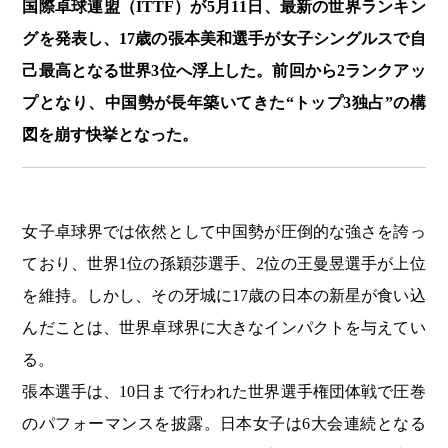
国際卓球連盟（ITTF）が5月11日、最新の世界ランキン
グを発表し、17歳の張本美和選手が女子シングルスで自
己最高となる世界3位へ浮上した。前回から2ランクアッ
プとなり、中国勢が長年築いてきた“トップ3独占”の構
図を崩す快挙となった。
女子卓球界では依然として中国勢が圧倒的な強さを誇っ
ており、世界1位の孫穎莎選手、2位の王曼昱選手が上位
を維持。しかし、その牙城に17歳の日本の新星が食い込
んだことは、世界卓球界に大きなインパクトを与えてい
る。
張本選手は、10日まで行われた世界選手権団体戦で圧巻
のパフォーマンスを披露。日本女子は6大会連続となる