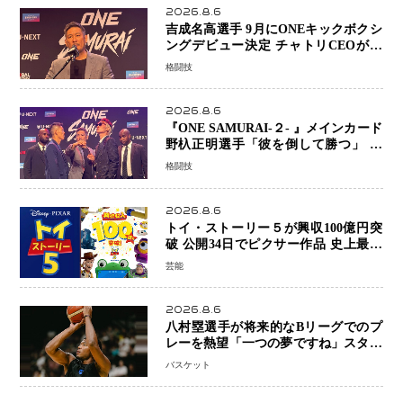
2026.8.6
吉成名高選手 9月にONEキックボクシ
ングデビュー決定 チャトリCEOがサ
プライズ発表 2カ月連続参戦へ
格闘技
2026.8.6
『ONE SAMURAI-２- 』メインカード
野杁正明選手「彼を倒して勝つ」 リ
ウ・メンヤンとの因縁に決着へ 再起
格闘技
を懸けたONEフェザー級トーナメント
初戦
2026.8.6
トイ・ストーリー５が興収100億円突
破 公開34日でピクサー作品 史上最速
日本歴代シリーズ最高更新も目前
芸能
2026.8.6
八村塁選手が将来的なBリーグでのプ
レーを熱望「一つの夢ですね」スター
帰還がリーグ価値を押し上げる可能性
バスケット