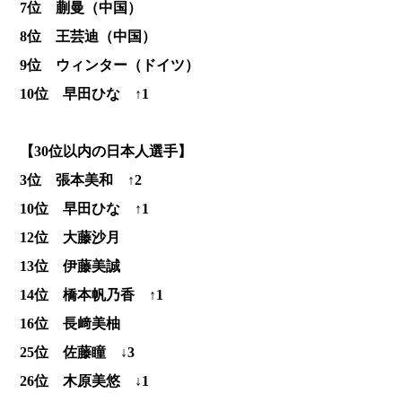
7位 蒯曼（中国）
8位 王芸迪（中国）
9位 ウィンター（ドイツ）
10位 早田ひな ↑1
【30位以内の日本人選手】
3位 張本美和 ↑2
10位 早田ひな ↑1
12位 大藤沙月
13位 伊藤美誠
14位 橋本帆乃香 ↑1
16位 長﨑美柚
25位 佐藤瞳 ↓3
26位 木原美悠 ↓1