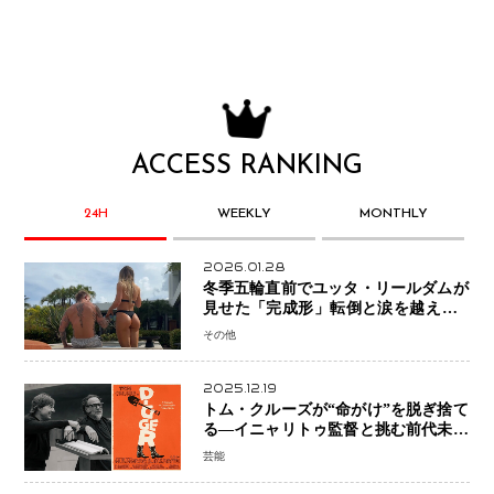
ACCESS RANKING
24H
WEEKLY
MONTHLY
2026.01.28
冬季五輪直前でユッタ・リールダムが
見せた「完成形」転倒と涙を越えて─
ミラノで金を狙うオランダ女王の現在
その他
地
2025.12.19
トム・クルーズが“命がけ”を脱ぎ捨て
る―イニャリトゥ監督と挑む前代未聞
の大惨事コメディ「DIGGER ディガ
芸能
ー」始動