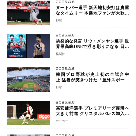
2026.8.6
ヌートバー選手 新天地初安打は貴重
なタイムリー 本拠地ファンが大歓声
笑顔で歓喜
野球
2026.8.6
挑発的な発言 リウ・メンヤン選手 世
界最高峰ONEで浮き彫りになる 日本
キックボクシングが直面する“技術
格闘技
戦”の現在地
2026.8.6
韓国プロ野球が史上初の全試合中
止 猛暑が突きつけた「屋外スポーツ
の限界」 日本発のドーム型施設時代
野球
へ
2026.8.6
冨安健洋選手 プレミアリーグ復帰へ
大きく前進 クリスタルパレス加入目
前 メディカルチェックも通過
サッカー
2026.8.6