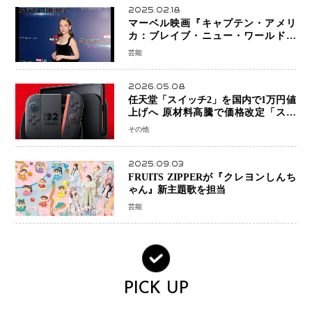
2025.02.18
マーベル映画『キャプテン・アメリ
カ：ブレイブ・ニュー・ワールド』
新ブラック・ウィドウ役のシラ・ハー
芸能
スとは！？
2026.05.08
任天堂「スイッチ2」を国内で1万円値
上げへ 原材料高騰で価格改定「スイ
ッチオンライン」も引き上げ
その他
2025.09.03
FRUITS ZIPPERが『クレヨンしんち
ゃん』新主題歌を担当
芸能
PICK UP