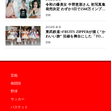
令和の爆美女 中野恵那さん 初写真集
発売決定 わずか3日で2560万インプレ
ッションを記録した話題の美貌を凝縮
芸能
2026.8.6
東武鉄道×FRUITS ZIPPERが描く“か
わいい旅” 沿線を舞台にした「TOBU
KAWAII PROJECT」が開幕
芸能
芸能
格闘技
野球
サッカー
バスケット