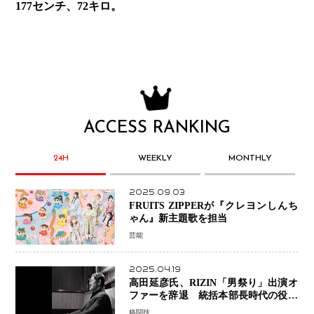
177センチ、72キロ。
ACCESS RANKING
24H
WEEKLY
MONTHLY
2025.09.03
FRUITS ZIPPERが『クレヨンしんち
ゃん』新主題歌を担当
芸能
2025.04.19
高田延彦氏、RIZIN「男祭り」出演オ
ファーを辞退 統括本部長時代の役目
「すでに終えています」と明言
格闘技