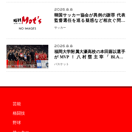
2026.8.8
韓国サッカー協会が異例の謝罪 代表
監督選任を巡る疑惑など相次ぐ問題
「組織の刷新」誓う
サッカー
2026.8.8
福岡大学附属大濠高校の本田蕗以選手
がMVP！八村塁主宰「BLACK
SAMURAI SUMMIT 2026」で存在
バスケット
感 NBAへの夢へ大きな一歩「自信に
なった」
芸能
格闘技
野球