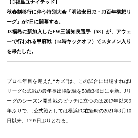
【©️福島ユナイテッド】
秋春制移行に伴う特別大会「明治安田J2・J3百年構想リ
ーグ」が7日に開幕する。
J3福島に新加入したFW三浦知良選手（58）が、アウェ
ーで行われる甲府戦（14時キックオフ）でスタメン入り
を果たした。
プロ41年目を迎えた“カズ”は、この試合に出場すればJ
リーグ公式戦の最年長出場記録を58歳346日に更新。Jリ
ーグのシーズン開幕戦のピッチに立つのは2017年以来9
年ぶりで、J公式戦としては横浜FC在籍時の2021年3月10
日以来、1795日ぶりとなる。