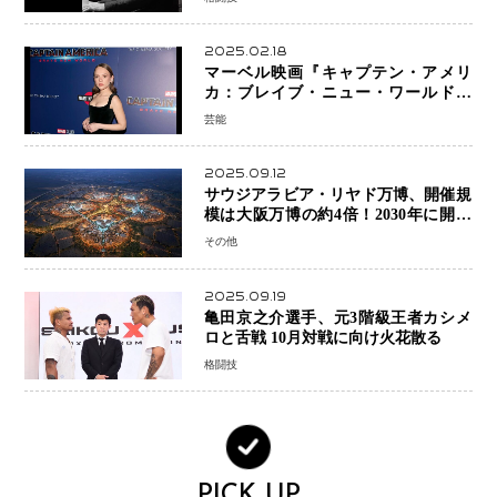
2025.02.18
マーベル映画『キャプテン・アメリ
カ：ブレイブ・ニュー・ワールド』
新ブラック・ウィドウ役のシラ・ハー
芸能
スとは！？
2025.09.12
サウジアラビア・リヤド万博、開催規
模は大阪万博の約4倍！2030年に開幕
予定
その他
2025.09.19
亀田京之介選手、元3階級王者カシメ
ロと舌戦 10月対戦に向け火花散る
格闘技
PICK UP