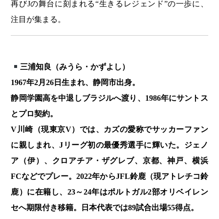
再びJの舞台に刻まれる“生きるレジェンド”の一歩に、
注目が集まる。
三浦知良（みうら・かずよし）
1967年2月26日生まれ、静岡市出身。
静岡学園高を中退しブラジルへ渡り、1986年にサントス
とプロ契約。
V川崎（現東京V）では、カズの愛称でサッカーファン
に親しまれ、Jリーグ初の最優秀選手に輝いた。ジェノ
ア（伊）、クロアチア・ザグレブ、京都、神戸、横浜
FCなどでプレー。2022年からJFL鈴鹿（現アトレチコ鈴
鹿）に在籍し、23～24年はポルトガル2部オリベイレン
セへ期限付き移籍。日本代表では89試合出場55得点。