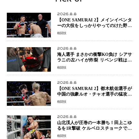
2026.8.8
【ONE SAMURAI 2】メインイベンタ
ーの大役をしっかりやってのけた野杁
正明が衝撃のリベンジ！ リウ・メン
格闘技
ヤンを1R・2分59秒KO、左カウンタ
ーで完全決着
2026.8.8
海人選手 まさかの衝撃KO負け シアサ
ラニの左ハイが炸裂 リベンジ戦は一
瞬で決着
格闘技
2026.8.8
【ONE SAMURAI 2】都木航佑選手が
中国の強豪ルオ・チャオ選手の猛攻を
受けながらも的確な攻撃で応戦 最後
格闘技
まで打ち合うも判定でチャオに軍配
2026.8.8
山北渓人が圧巻の一本勝ち！田上こゆ
るを1R撃破 ケルベロスチョークで存
在感を示す
格闘技