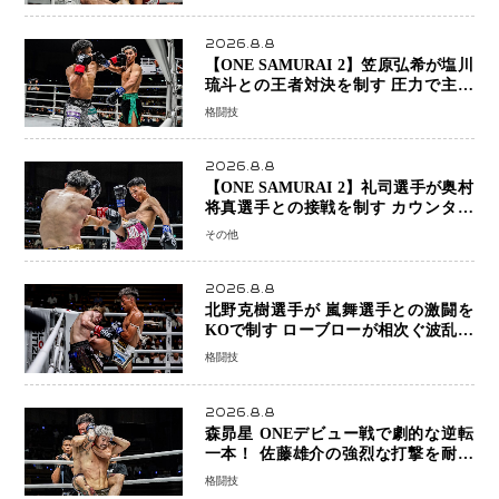
2026.8.8
【ONE SAMURAI 2】笠原弘希が塩川
琉斗との王者対決を制す 圧力で主導
権を握り判定勝利
格闘技
2026.8.8
【ONE SAMURAI 2】礼司選手が奥村
将真選手との接戦を制す カウンター
と正確な打撃で判定勝利
その他
2026.8.8
北野克樹選手が 嵐舞選手との激闘を
KOで制す ローブローが相次ぐ波乱の
展開…涙の勝利「生まれてくる娘のた
格闘技
めに750万円を使いたい」
2026.8.8
森昴星 ONEデビュー戦で劇的な逆転
一本！ 佐藤雄介の強烈な打撃を耐え
抜き、リアネイキッドチョークで勝利
格闘技