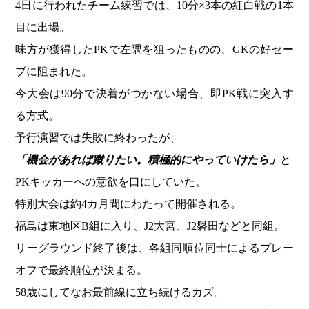
4日に行われたチーム練習では、10分×3本の紅白戦の1本
目に出場。
味方が獲得したPKで左隅を狙ったものの、GKの好セー
ブに阻まれた。
今大会は90分で決着がつかない場合、即PK戦に突入す
る方式。
予行演習では失敗に終わったが、
「機会があれば蹴りたい。積極的にやっていけたら」
と
PKキッカーへの意欲を口にしていた。
特別大会は約4カ月間にわたって開催される。
福島は東地区B組に入り、J2大宮、J2磐田などと同組。
リーグラウンド終了後は、各組同順位同士によるプレー
オフで最終順位が決まる。
58歳にしてなお最前線に立ち続けるカズ。