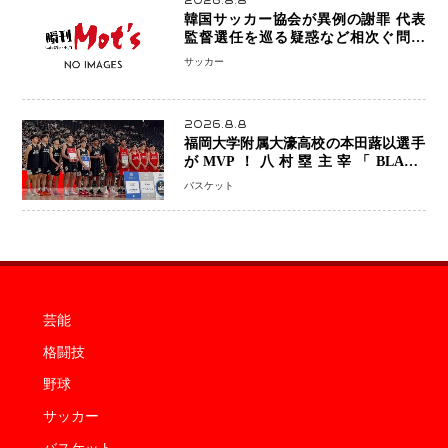
2026.8.8
韓国サッカー協会が異例の謝罪 代表
監督選任を巡る疑惑など相次ぐ問題
「組織の刷新」誓う
サッカー
2026.8.8
福岡大学附属大濠高校の本田蕗以選手
がMVP！八村塁主宰「BLACK
SAMURAI SUMMIT 2026」で存在
バスケット
感 NBAへの夢へ大きな一歩「自信に
なった」
芸能
格闘技
野球
サッカー