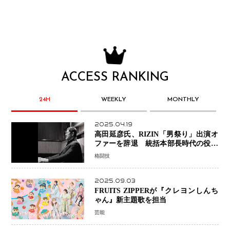
ACCESS RANKING
24H
WEEKLY
MONTHLY
2025.04.19
高田延彦氏、RIZIN「男祭り」出演オ
ファーを辞退 統括本部長時代の役目
「すでに終えています」と明言
格闘技
2025.09.03
FRUITS ZIPPERが『クレヨンしんち
ゃん』新主題歌を担当
芸能