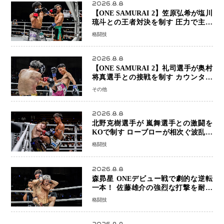
2026.8.8
【ONE SAMURAI 2】笠原弘希が塩川
琉斗との王者対決を制す 圧力で主導
権を握り判定勝利
格闘技
2026.8.8
【ONE SAMURAI 2】礼司選手が奥村
将真選手との接戦を制す カウンター
と正確な打撃で判定勝利
その他
2026.8.8
北野克樹選手が 嵐舞選手との激闘を
KOで制す ローブローが相次ぐ波乱の
展開…涙の勝利「生まれてくる娘のた
格闘技
めに750万円を使いたい」
2026.8.8
森昴星 ONEデビュー戦で劇的な逆転
一本！ 佐藤雄介の強烈な打撃を耐え
抜き、リアネイキッドチョークで勝利
格闘技