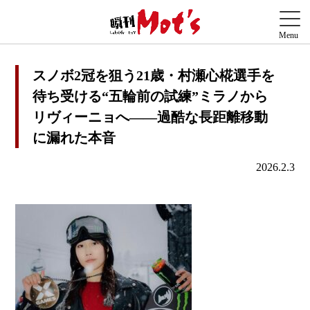
スノボ2冠を狙う21歳・村瀬心椛選手を
待ち受ける“五輪前の試練”ミラノから
リヴィーニョへ――過酷な長距離移動
に漏れた本音
2026.2.3