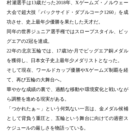
村瀬選手は13歳だった2018年、Xゲームズ・ノルウェー
大会で超大技「バックサイド・ダブルコーク1260」を成
功させ、史上最年少優勝を果たした天才だ。
同年の世界ジュニア選手権ではスロープスタイル、ビッ
グエアの2冠を達成。
22年の北京五輪では、17歳3か月でビッグエア銅メダル
を獲得し、日本女子史上最年少メダリストとなった。
そして現在、ワールドカップ優勝やXゲームズ制覇を経
て、再び五輪の大舞台へ。
華やかな成績の裏で、過酷な移動や環境変化と戦いなが
ら調整を進める現実がある。
「つかれたぁ～」という何気ない一言は、金メダル候補
として背負う重圧と、五輪という舞台に向けての過密ス
ケジュールの厳しさを物語っている。