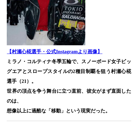
【村瀬心椛選手・公式Instagramより画像】
ミラノ・コルティナ冬季五輪で、スノーボード女子ビッ
グエアとスロープスタイルの2種目制覇を狙う村瀬心椛
選手（21）。
世界の頂点を争う舞台に立つ直前、彼女がまず直面した
のは、
想像以上に過酷な「移動」という現実だった。