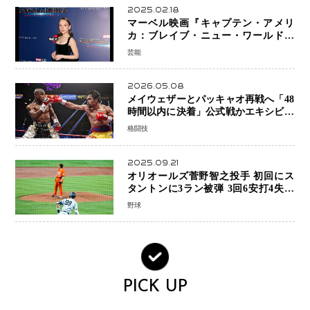
2025.02.18
マーベル映画『キャプテン・アメリ
カ：ブレイブ・ニュー・ワールド』
新ブラック・ウィドウ役のシラ・ハー
芸能
スとは！？
2026.05.08
メイウェザーとパッキャオ再戦へ「48
時間以内に決着」公式戦かエキシビシ
ョンか混迷続く
格闘技
2025.09.21
オリオールズ菅野智之投手 初回にス
タントンに3ラン被弾 3回6安打4失点
で降板
野球
PICK UP