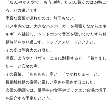
「なんやかんやで、もう18時。たぶん着くのは24時ご
ろ。バカ遠いです」
率直な言葉が漏れたのは、無理もない。
バス車内では、大きなハンバーガーを頬張りながらエネ
ルギーを補給し、ヘッドホンで音楽を聴いてひたすら移
動時間をやり過ごす。トップアスリートといえど、
その姿は等身大の21歳だ。
深夜、ようやくリヴィーニョに到着すると、「着きまし
た～」と安堵の声。
その直後、「ああああ、寒い」「つかれたぁ～」と、
長距離移動の疲労と厳しい寒さを隠さず口にした。
次回の動画では、選手村の食事やビッグエア会場の様子
を紹介する予定だという。