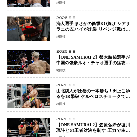
正明が衝撃のリベンジ！ リウ・メン
格闘技
ヤンを1R・2分59秒KO、左カウンタ
ーで完全決着
2026.8.8
海人選手 まさかの衝撃KO負け シアサ
ラニの左ハイが炸裂 リベンジ戦は一
瞬で決着
格闘技
2026.8.8
【ONE SAMURAI 2】都木航佑選手が
中国の強豪ルオ・チャオ選手の猛攻を
受けながらも的確な攻撃で応戦 最後
格闘技
まで打ち合うも判定でチャオに軍配
2026.8.8
山北渓人が圧巻の一本勝ち！田上こゆ
るを1R撃破 ケルベロスチョークで存
在感を示す
格闘技
2026.8.8
【ONE SAMURAI 2】笠原弘希が塩川
琉斗との王者対決を制す 圧力で主導
権を握り判定勝利