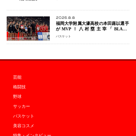
2026.8.8
福岡大学附属大濠高校の本田蕗以選手
がMVP！八村塁主宰「BLACK
SAMURAI SUMMIT 2026」で存在
バスケット
感 NBAへの夢へ大きな一歩「自信に
なった」
芸能
格闘技
野球
サッカー
バスケット
美容コスメ
特集・インタビュー