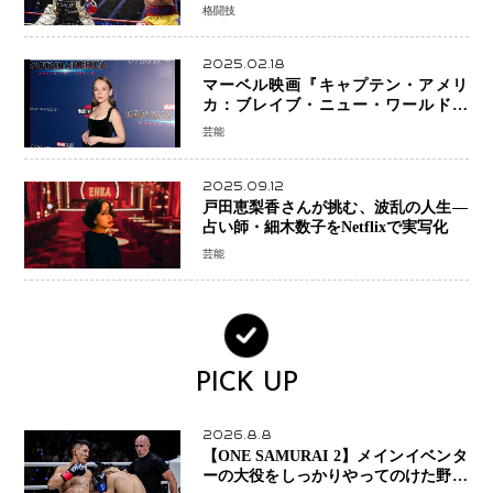
ョンか混迷続く
格闘技
2025.02.18
マーベル映画『キャプテン・アメリ
カ：ブレイブ・ニュー・ワールド』
新ブラック・ウィドウ役のシラ・ハー
芸能
スとは！？
2025.09.12
戸田恵梨香さんが挑む、波乱の人生―
占い師・細木数子をNetflixで実写化
芸能
PICK UP
2026.8.8
【ONE SAMURAI 2】メインイベンタ
ーの大役をしっかりやってのけた野杁