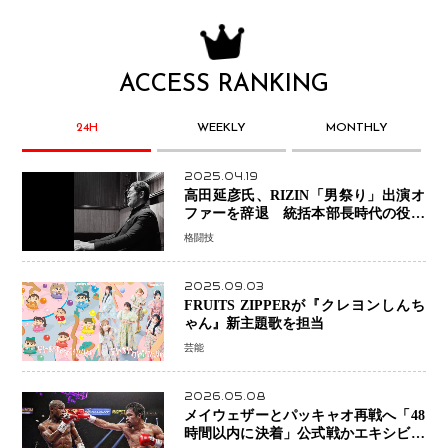
ACCESS RANKING
24H
WEEKLY
MONTHLY
2025.04.19
高田延彦氏、RIZIN「男祭り」出演オ
ファーを辞退 統括本部長時代の役目
「すでに終えています」と明言
格闘技
2025.09.03
FRUITS ZIPPERが『クレヨンしんち
ゃん』新主題歌を担当
芸能
2026.05.08
メイウェザーとパッキャオ再戦へ「48
時間以内に決着」公式戦かエキシビシ