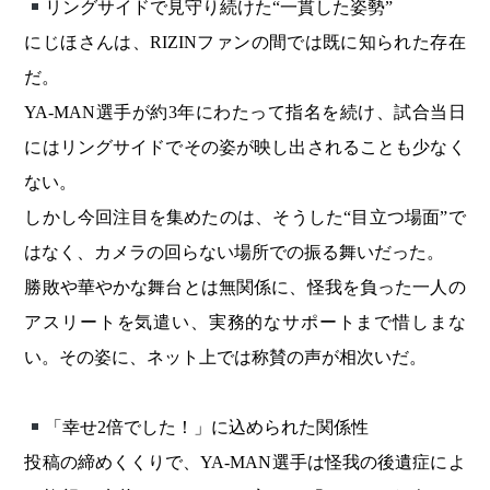
リングサイドで見守り続けた“一貫した姿勢”
にじほさんは、RIZINファンの間では既に知られた存在
だ。
YA-MAN選手が約3年にわたって指名を続け、試合当日
にはリングサイドでその姿が映し出されることも少なく
ない。
しかし今回注目を集めたのは、そうした“目立つ場面”で
はなく、カメラの回らない場所での振る舞いだった。
勝敗や華やかな舞台とは無関係に、怪我を負った一人の
アスリートを気遣い、実務的なサポートまで惜しまな
い。その姿に、ネット上では称賛の声が相次いだ。
「幸せ2倍でした！」に込められた関係性
投稿の締めくくりで、YA-MAN選手は怪我の後遺症によ