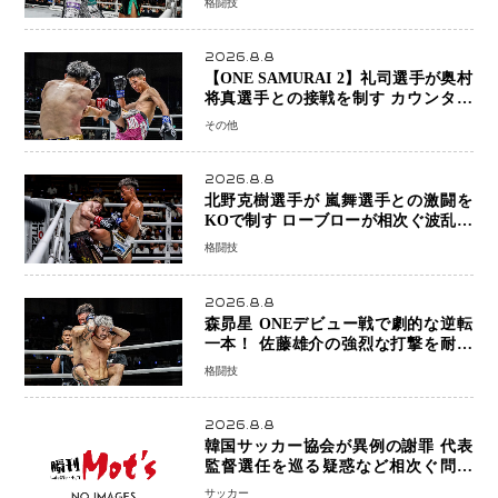
格闘技
2026.8.8
【ONE SAMURAI 2】礼司選手が奥村
将真選手との接戦を制す カウンター
と正確な打撃で判定勝利
その他
2026.8.8
北野克樹選手が 嵐舞選手との激闘を
KOで制す ローブローが相次ぐ波乱の
展開…涙の勝利「生まれてくる娘のた
格闘技
めに750万円を使いたい」
2026.8.8
森昴星 ONEデビュー戦で劇的な逆転
一本！ 佐藤雄介の強烈な打撃を耐え
抜き、リアネイキッドチョークで勝利
格闘技
2026.8.8
韓国サッカー協会が異例の謝罪 代表
監督選任を巡る疑惑など相次ぐ問題
「組織の刷新」誓う
サッカー