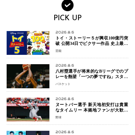
PICK UP
2026.8.6
トイ・ストーリー５が興収100億円突
破 公開34日でピクサー作品 史上最速
日本歴代シリーズ最高更新も目前
芸能
2026.8.6
八村塁選手が将来的なBリーグでのプ
レーを熱望「一つの夢ですね」スター
帰還がリーグ価値を押し上げる可能性
バスケット
2026.8.6
ヌートバー選手 新天地初安打は貴重
なタイムリー 本拠地ファンが大歓声
笑顔で歓喜
野球
2026.8.6