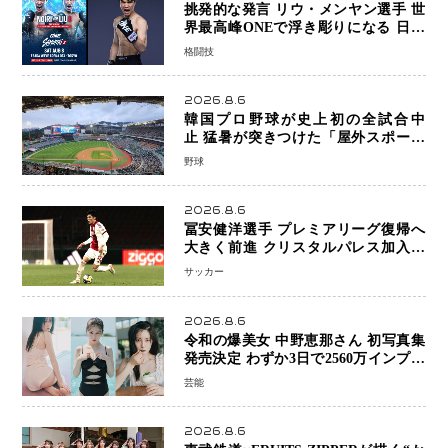
挑発的な発言 リウ・メンヤン選手 世
界最高峰ONEで浮き彫りになる 日本
キックボクシングが直面する“技術
格闘技
戦”の現在地
2026.8.6
韓国プロ野球が史上初の全試合中
止 猛暑が突きつけた「屋外スポーツ
の限界」 日本発のドーム型施設時代
野球
へ
2026.8.6
冨安健洋選手 プレミアリーグ復帰へ
大きく前進 クリスタルパレス加入目
前 メディカルチェックも通過
サッカー
2026.8.6
令和の爆美女 中野恵那さん 初写真集
発売決定 わずか3日で2560万インプレ
ッションを記録した話題の美貌を凝縮
芸能
2026.8.6