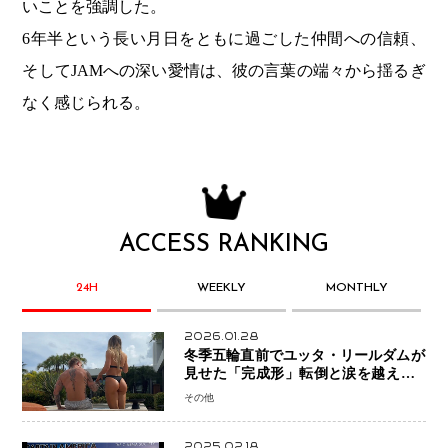
いことを強調した。
6年半という長い月日をともに過ごした仲間への信頼、
そしてJAMへの深い愛情は、彼の言葉の端々から揺るぎ
なく感じられる。
ACCESS RANKING
24H
WEEKLY
MONTHLY
2026.01.28
冬季五輪直前でユッタ・リールダムが
見せた「完成形」転倒と涙を越えて─
ミラノで金を狙うオランダ女王の現在
その他
地
2025.02.18