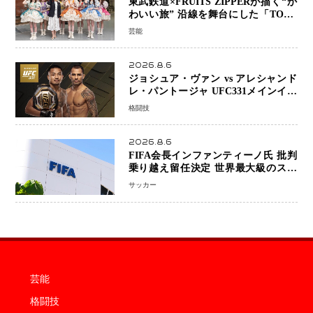
東武鉄道×FRUITS ZIPPERが描く“か
わいい旅” 沿線を舞台にした「TOBU
KAWAII PROJECT」が開幕
芸能
2026.8.6
ジョシュア・ヴァン vs アレシャンド
レ・パントージャ UFC331メインイベ
ントで再戦決定 「完全決着」に世界
格闘技
中のファンが熱狂 マネル・ケイプの
王座挑戦は再び遠のく
2026.8.6
FIFA会長インファンティーノ氏 批判
乗り越え留任決定 世界最大級のスポ
ーツ組織を支える「権威」は揺るがず
サッカー
・・・謝罪と改革姿勢
芸能
格闘技