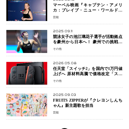
マーベル映画『キャプテン・アメリ
カ：ブレイブ・ニュー・ワールド』
新ブラック・ウィドウ役のシラ・ハー
芸能
スとは！？
2025.09.11
競泳女子の池江璃花子選手が活動拠点
を豪州から日本へ！ 豪州での挑戦を
糧に、28年ロサンゼルス五輪へ再始動
その他
2026.05.08
任天堂「スイッチ2」を国内で1万円値
上げへ 原材料高騰で価格改定「スイ
ッチオンライン」も引き上げ
その他
2025.09.03
FRUITS ZIPPERが『クレヨンしんち
ゃん』新主題歌を担当
芸能