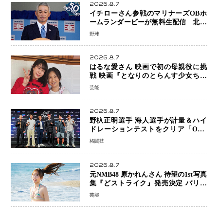
2026.8.7
イチローさん参戦のマリナーズOBホ
ームランダービーが無料生配信 北米
ならではの“魅せる興行”に世界が注目
野球
2026.8.7
はるな愛さん 映画で初の母親役に挑
戦 映画『となりのとらんす少女ちゃ
ん』11月7日公開 未来の自分との対話
芸能
を描く注目作
2026.8.7
野杁正明選手 海人選手が計量＆ハイ
ドレーションテストをクリア「ONE
SAMURAI 2」決戦へ万全の準備整う
格闘技
2026.8.7
元NMB48 原かれんさん 待望の1st写真
集『どストライク』発売決定 バリで
魅せる25歳の新境地
芸能