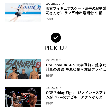
2025.09.17
美女フィギュアスケート選手の紀平梨
花さんがミラノ五輪出場断念 中部選
手権欠場を発表「安全最優先の判断」
その他
PICK UP
2026.8.7
ONE SAMURAI-2- 大会直前に起きた
計量の波紋 笠原弘希ら注目ファイタ
ーは契約体重で決戦へ、山本歩夢と平
格闘技
山諒選手戦は中止に
2026.8.7
ONE Friday Fights 165メイン＝スアキ
ムが195cmのナビル・アナンからダウ
ン奪取！猛反撃を耐え抜き判定勝利、
格闘技
8連勝を達成