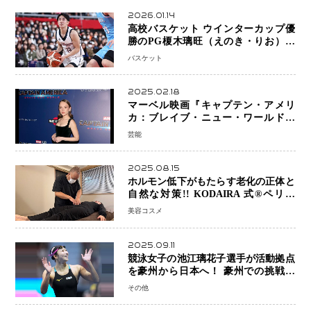
2026.01.14
高校バスケット ウインターカップ優
勝のPG榎木璃旺（えのき・りお）が
プロの現場へ―。
バスケット
2025.02.18
マーベル映画『キャプテン・アメリ
カ：ブレイブ・ニュー・ワールド』
新ブラック・ウィドウ役のシラ・ハー
芸能
スとは！？
2025.08.15
ホルモン低下がもたらす老化の正体と
自然な対策!! KODAIRA 式®ペリネ
（骨盤底筋）ケア
美容コスメ
2025.09.11
競泳女子の池江璃花子選手が活動拠点
を豪州から日本へ！ 豪州での挑戦を
糧に、28年ロサンゼルス五輪へ再始動
その他