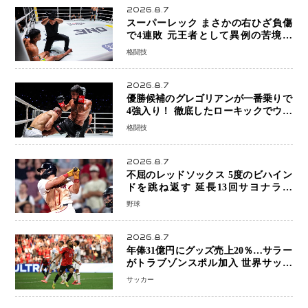
2026.8.7
スーパーレック まさかの右ひざ負傷
で4連敗 元王者として異例の苦境…
「アクシデント」でも消えない危険信
格闘技
号
2026.8.7
優勝候補のグレゴリアンが一番乗りで
4強入り！ 徹底したローキックでウス
ビャンを攻略、判定勝利
格闘技
2026.8.7
不屈のレッドソックス 5度のビハイン
ドを跳ね返す 延長13回サヨナラ勝
ち 吉田正尚選手も2安打1打点で貢献 4
野球
得点以上は驚異の28連勝
2026.8.7
年俸31億円にグッズ売上20％…サラー
がトラブゾンスポル加入 世界サッカ
ーは「五大リーグ一強」から新時代へ
サッカー