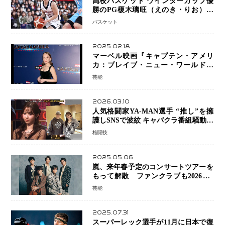
高校バスケット ウインターカップ優
勝のPG榎木璃旺（えのき・りお）が
プロの現場へ―。
バスケット
2025.02.18
マーベル映画『キャプテン・アメリ
カ：ブレイブ・ニュー・ワールド』
新ブラック・ウィドウ役のシラ・ハー
芸能
スとは！？
2026.03.10
人気格闘家YA-MAN選手 “推し”を擁
護しSNSで波紋 キャバクラ番組騒動に
参戦…結果的にPR効果も？
格闘技
2025.05.06
嵐、来年春予定のコンサートツアーを
もって解散 ファンクラブも2026年5
月末で活動終了
芸能
2025.07.31
スーパーレック選手が11月に日本で復