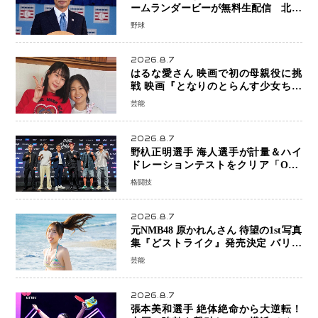
ームランダービーが無料生配信 北米
ならではの“魅せる興行”に世界が注目
野球
2026.8.7
はるな愛さん 映画で初の母親役に挑
戦 映画『となりのとらんす少女ちゃ
ん』11月7日公開 未来の自分との対話
芸能
を描く注目作
2026.8.7
野杁正明選手 海人選手が計量＆ハイ
ドレーションテストをクリア「ONE
SAMURAI 2」決戦へ万全の準備整う
格闘技
2026.8.7
元NMB48 原かれんさん 待望の1st写真
集『どストライク』発売決定 バリで
魅せる25歳の新境地
芸能
2026.8.7
張本美和選手 絶体絶命から大逆転！