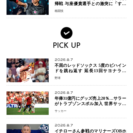
帰戦 与座優貴選手との激突に「すべ
ての技術を見せたい」
格闘技
PICK UP
2026.8.7
不屈のレッドソックス 5度のビハイン
ドを跳ね返す 延長13回サヨナラ勝
ち 吉田正尚選手も2安打1打点で貢献 4
野球
得点以上は驚異の28連勝
2026.8.7
年俸31億円にグッズ売上20％…サラー
がトラブゾンスポル加入 世界サッカ
ーは「五大リーグ一強」から新時代へ
サッカー
2026.8.7
イチローさん参戦のマリナーズOBホ