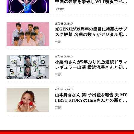
中国の強敵を撃破しWTT横浜でベス
ト8進出
その他
2026.8.7
光GENJIが39周年の節目に待望のサブ
スク解禁 名曲の数々がデジタル配信
へ 40周年へ向け1年間で全作品を順次
芸能
公開
2026.8.7
小栗旬さんが5年ぶり民放連続ドラマ
レギュラー出演 横浜流星さんと初共
演『LOST10』で異色バディ結成
芸能
2026.8.7
山本舞香さん 第1子出産を報告 夫 MY
FIRST STORYのHiroさんとの新たな
家族生活「母子ともに健康」
芸能