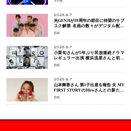
その他
2026.8.7
光GENJIが39周年の節目に待望のサブ
スク解禁 名曲の数々がデジタル配信
へ 40周年へ向け1年間で全作品を順次
芸能
公開
2026.8.7
小栗旬さんが5年ぶり民放連続ドラマ
レギュラー出演 横浜流星さんと初共
演『LOST10』で異色バディ結成
芸能
2026.8.7
山本舞香さん 第1子出産を報告 夫 MY
FIRST STORYのHiroさんとの新たな
家族生活「母子ともに健康」
芸能