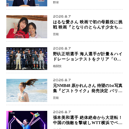
ならではの“魅せる興行”に世界が注目
野球
2026.8.7
はるな愛さん 映画で初の母親役に挑
戦 映画『となりのとらんす少女ちゃ
ん』11月7日公開 未来の自分との対話
芸能
を描く注目作
2026.8.7
野杁正明選手 海人選手が計量＆ハイ
ドレーションテストをクリア「ONE
SAMURAI 2」決戦へ万全の準備整う
格闘技
2026.8.7
元NMB48 原かれんさん 待望の1st写真
集『どストライク』発売決定 バリで
魅せる25歳の新境地
芸能
2026.8.7
張本美和選手 絶体絶命から大逆転！
中国の強敵を撃破しWTT横浜でベス
ト8進出