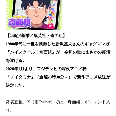
【©新沢基栄／集英社・奇面組】
1980年代に一世を風靡した新沢基栄さんのギャグマンガ
『ハイスクール！奇面組』が、令和の世にまさかの復活
を遂げる。
2026年1月より、フジテレビの深夜アニメ枠
「ノイタミナ」（金曜23時30分～）で新作アニメ放送が
決定した。
発表直後、X（旧Twitter）では「奇面組」がトレンド入
り。