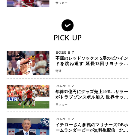
へ・・・補強戦略の転換点に
サッカー
PICK UP
2026.8.7
不屈のレッドソックス 5度のビハイン
ドを跳ね返す 延長13回サヨナラ勝
ち 吉田正尚選手も2安打1打点で貢献 4
野球
得点以上は驚異の28連勝
2026.8.7
年俸31億円にグッズ売上20％…サラー
がトラブゾンスポル加入 世界サッカ
ーは「五大リーグ一強」から新時代へ
サッカー
2026.8.7
イチローさん参戦のマリナーズOBホ
ームランダービーが無料生配信 北米