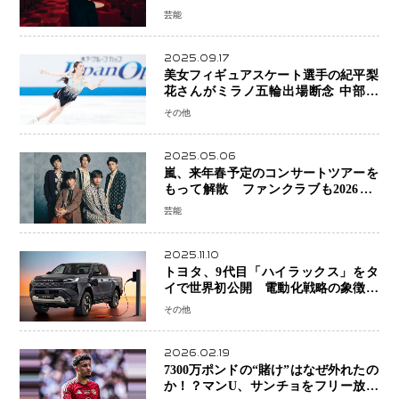
芸能
2025.09.17
美女フィギュアスケート選手の紀平梨
花さんがミラノ五輪出場断念 中部選
手権欠場を発表「安全最優先の判断」
その他
2025.05.06
嵐、来年春予定のコンサートツアーを
もって解散 ファンクラブも2026年5
月末で活動終了
芸能
2025.11.10
トヨタ、9代目「ハイラックス」をタ
イで世界初公開 電動化戦略の象徴と
なるBEVモデルを初設定
その他
2026.02.19
7300万ポンドの“賭け”はなぜ外れたの
か！？マンU、サンチョをフリー放出