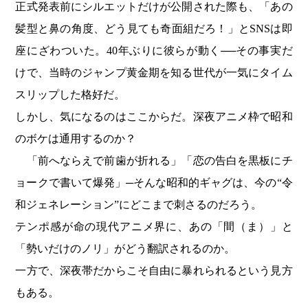
正式発表前にシルエットだけが公開された際も、「あの
髪型と鼻の角度、どう見ても奇面組だろ！」とSNSは即
座にざわついた。40年ぶりに彼らが動く──その事実だ
けで、当時のジャンプ黄金期を知る世代が一気にタイム
スリップした格好だ。
しかし、気になるのはここからだ。深夜アニメ枠で昭和
のボケは通用するのか？
「前へならえで前歯が折れる」「恋の告白を黒板にチ
ョークで書いて爆発」─そんな昭和的ギャグは、今の“令
和ジェネレーション”にどこまで刺さるのだろう。
テンポ感が命の現代アニメ界に、あの「間（ま）」と
「勢いだけのノリ」がどう翻訳されるのか。
一方で、深夜帯だからこそ自由に暴れられるという見方
もある。