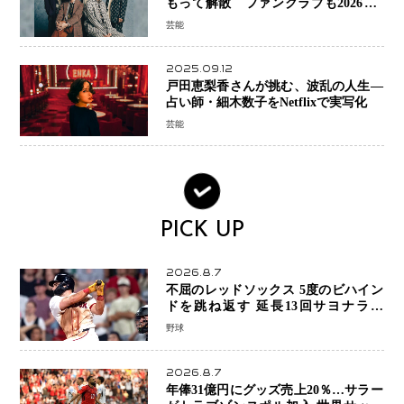
もって解散 ファンクラブも2026年5
月末で活動終了
芸能
2025.09.12
戸田恵梨香さんが挑む、波乱の人生―
占い師・細木数子をNetflixで実写化
芸能
PICK UP
2026.8.7
不屈のレッドソックス 5度のビハイン
ドを跳ね返す 延長13回サヨナラ勝
ち 吉田正尚選手も2安打1打点で貢献 4
野球
得点以上は驚異の28連勝
2026.8.7
年俸31億円にグッズ売上20％…サラー