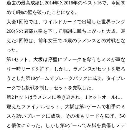
過去の最高成績は2014年と2016年のベスト16で、今回初
めて8強の壁を破ったことになる。
大会1回戦では、ワイルドカードで出場した世界ランク
266位の園部八奏を下して順調に勝ち上がった大坂。迎
えた2回戦は、前年女王で26歳のラメンスとの対戦とな
った。
第1セット、大坂は序盤にブレークを奪うもミスが重な
り一時リードを許す。しかし、ラメンスがセットを取ろ
うとした第10ゲームでブレークバックに成功。タイブレ
ークでも接戦を制し、セットを先取した。
第2セットはラメンスに巻き返され、1セットオールに。
迎えたファイナルセット、大坂は第2ゲームで相手のミ
スを誘いブレークに成功。その後もリードを広げ、5-0
と優位に立った。しかし第6ゲームで左脚を負傷しメデ