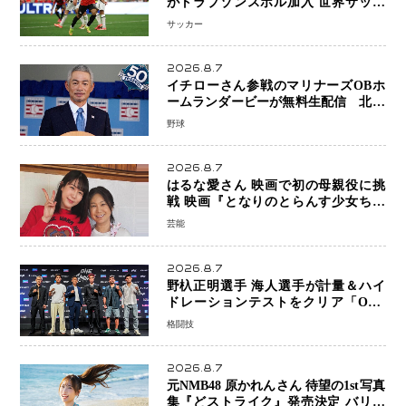
がトラブゾンスポル加入 世界サッカ
ーは「五大リーグ一強」から新時代へ
サッカー
2026.8.7
イチローさん参戦のマリナーズOBホ
ームランダービーが無料生配信 北米
ならではの“魅せる興行”に世界が注目
野球
2026.8.7
はるな愛さん 映画で初の母親役に挑
戦 映画『となりのとらんす少女ちゃ
ん』11月7日公開 未来の自分との対話
芸能
を描く注目作
2026.8.7
野杁正明選手 海人選手が計量＆ハイ
ドレーションテストをクリア「ONE
SAMURAI 2」決戦へ万全の準備整う
格闘技
2026.8.7
元NMB48 原かれんさん 待望の1st写真
集『どストライク』発売決定 バリで