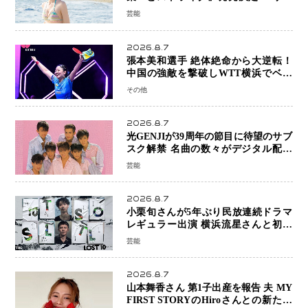
魅せる25歳の新境地
芸能
2026.8.7
張本美和選手 絶体絶命から大逆転！
中国の強敵を撃破しWTT横浜でベス
ト8進出
その他
2026.8.7
光GENJIが39周年の節目に待望のサブ
スク解禁 名曲の数々がデジタル配信
へ 40周年へ向け1年間で全作品を順次
芸能
公開
2026.8.7
小栗旬さんが5年ぶり民放連続ドラマ
レギュラー出演 横浜流星さんと初共
演『LOST10』で異色バディ結成
芸能
2026.8.7
山本舞香さん 第1子出産を報告 夫 MY
FIRST STORYのHiroさんとの新たな