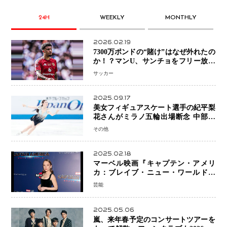
24H
WEEKLY
MONTHLY
2026.02.19
7300万ポンドの“賭け”はなぜ外れたの
か！？マンU、サンチョをフリー放出
へ・・・補強戦略の転換点に
サッカー
2025.09.17
美女フィギュアスケート選手の紀平梨
花さんがミラノ五輪出場断念 中部選
手権欠場を発表「安全最優先の判断」
その他
2025.02.18
マーベル映画『キャプテン・アメリ
カ：ブレイブ・ニュー・ワールド』
新ブラック・ウィドウ役のシラ・ハー
芸能
スとは！？
2025.05.06
嵐、来年春予定のコンサートツアーを