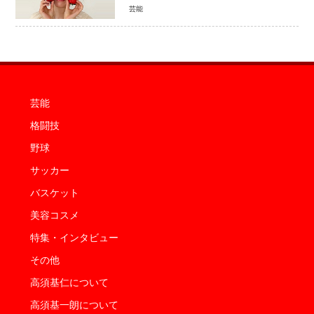
家族生活「母子ともに健康」
芸能
芸能
格闘技
野球
サッカー
バスケット
美容コスメ
特集・インタビュー
その他
高須基仁について
高須基一朗について