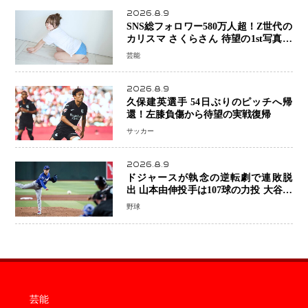
2026.8.9
SNS総フォロワー580万人超！Z世代の
カリスマ さくらさん 待望の1st写真集
が11月5日発売決定 沖縄で“今しか残
芸能
せない姿”を撮影
2026.8.9
久保建英選手 54日ぶりのピッチへ帰
還！左膝負傷から待望の実戦復帰
サッカー
2026.8.9
ドジャースが執念の逆転劇で連敗脱
出 山本由伸投手は107球の力投 大谷翔
平選手が延長10回に勝利を呼び込む一
野球
打！
芸能