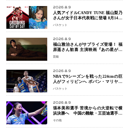
2026.8.9
人気アイドルCANDY TUNE 福山梨乃
さんが女子日本代表戦に登場 8月14日
「三井不動産カップ」でスペシャルゲ
バスケット
スト 大のバスケ好きとして魅力を発
信
2026.8.9
福山雅治さんがサプライズ登場！ 福
原遥さん歓喜 主演映画『あの星が降
る丘で、君とまた出会いたい。』舞台
芸能
あいさつ
2026.8.9
NBAで9シーズンを戦った224cmの巨
人がフィリピンへ ボバン・マリヤノ
ビッチ ジョーンズカップで新たな挑
バスケット
戦
2026.8.9
張本美和選手 苦境からの大逆転で横
浜決勝へ 中国の難敵・王芸迪選手を
撃破「ここからまた行くぞ」兄・智和
その他
選手との兄妹Vにも期待