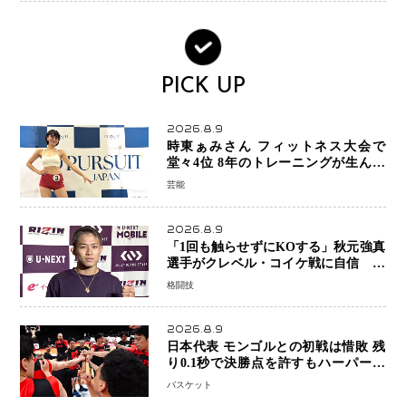
PICK UP
2026.8.9
時東ぁみさん フィットネス大会で
堂々4位 8年のトレーニングが生んだ
健康美「4位になってホッとしていま
芸能
す」
2026.8.9
「1回も触らせずにKOする」秋元強真
選手がクレベル・コイケ戦に自信 青
木真也と2カ月の寝技対策「引き込ま
格闘技
れても大丈夫」
2026.8.9
日本代表 モンゴルとの初戦は惜敗 残
り0.1秒で決勝点を許すもハーパージ
ュニア15得点 カーク18得点と存在感
バスケット