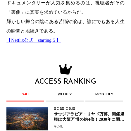
ドキュメンタリーが人気を集めるのは、視聴者がその
「裏側」に真実を求めているからだ。
輝かしい舞台の陰にある苦悩や涙は、誰にでもある人生
の瞬間と地続きである。
【Netflix公式ーstarting５】
ACCESS RANKING
24H
WEEKLY
MONTHLY
2025.09.12
サウジアラビア・リヤド万博、開催規
模は大阪万博の約4倍！2030年に開幕
予定
その他