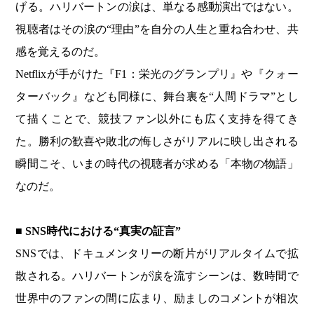
げる。ハリバートンの涙は、単なる感動演出ではない。
視聴者はその涙の“理由”を自分の人生と重ね合わせ、共
感を覚えるのだ。
Netflixが手がけた『F1：栄光のグランプリ』や『クォー
ターバック』なども同様に、舞台裏を“人間ドラマ”とし
て描くことで、競技ファン以外にも広く支持を得てき
た。勝利の歓喜や敗北の悔しさがリアルに映し出される
瞬間こそ、いまの時代の視聴者が求める「本物の物語」
なのだ。
■ SNS時代における“真実の証言”
SNSでは、ドキュメンタリーの断片がリアルタイムで拡
散される。ハリバートンが涙を流すシーンは、数時間で
世界中のファンの間に広まり、励ましのコメントが相次