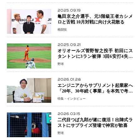
2025.09.19
亀田京之介選手、元3階級王者カシメ
ロと舌戦 10月対戦に向け火花散る
格闘技
2025.09.21
オリオールズ菅野智之投手 初回にス
タントンに3ラン被弾 3回6安打4失点
で降板
野球
2026.01.28
エンジニアからサプリメント起業家へ
「20年、30年続く事業」を本気で考え
た竹田嶺さんの決断
特集・インタビュー
2026.03.15
二代目つば九郎が遂に復活！出陣式ラ
ストにサプライズ登場で神宮が歓喜
野球